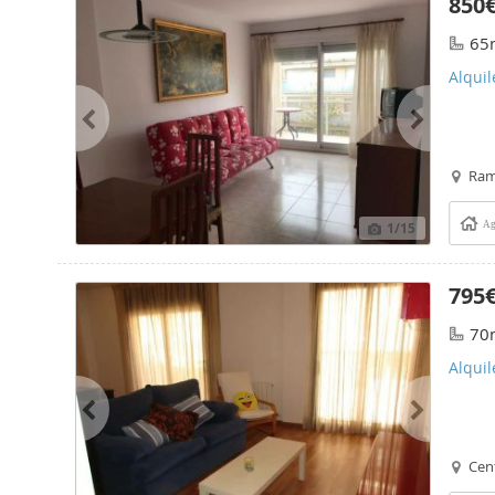
850
65
Alquil
Ram
1
/15
Ag
795
70
Alquil
Cen