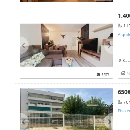
1.40
11
Alquil
Cala
1
/21
Ag
650
70
Piso e