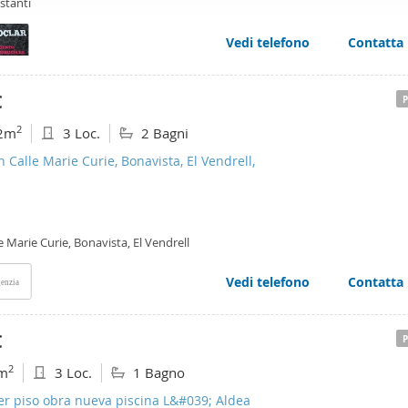
stanti
web se usan para personalizar el contenido y los anuncios, ofrec
ar el tráfico. Además, compartimos información sobre el uso que
Vedi telefono
Contatta
tners de redes sociales, publicidad y análisis web, quienes pue
ación que les haya proporcionado o que hayan recopilado a parti
€
vicios.
2
2m
3 Loc.
2 Bagni
n Calle Marie Curie, Bonavista, El Vendrell,
e Marie Curie, Bonavista, El Vendrell
Vedi telefono
Contatta
enzia
€
2
m
3 Loc.
1 Bagno
er piso obra nueva piscina L&#039; Aldea