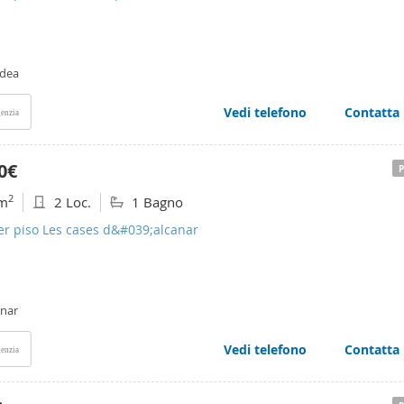
ldea
Vedi telefono
Contatta
enzia
0€
2
m
2 Loc.
1 Bagno
er piso Les cases d&#039;alcanar
anar
Vedi telefono
Contatta
enzia