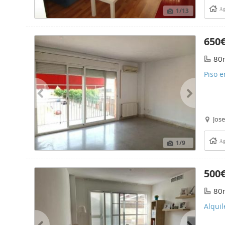
1
/13
Ag
650
80
Piso e
Jos
1
/9
Ag
500
80
Alquil