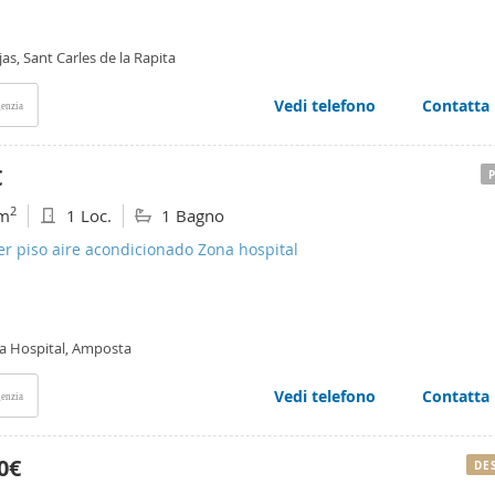
jas, Sant Carles de la Rapita
Vedi telefono
Contatta
enzia
€
2
m
1 Loc.
1 Bagno
er piso aire acondicionado Zona hospital
a Hospital, Amposta
Vedi telefono
Contatta
enzia
0€
DE