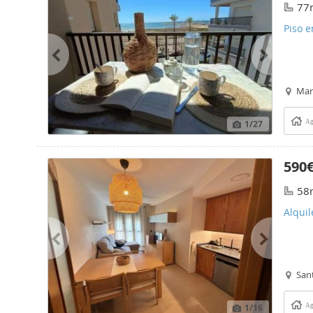
77
Piso e
Mari
1
/27
Ag
590
58
Alquil
San
1
/16
Ag