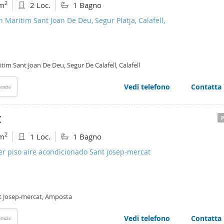
2
m
2 Loc.
1 Bagno
n Maritim Sant Joan De Deu, Segur Platja, Calafell,
tim Sant Joan De Deu, Segur De Calafell, Calafell
Vedi telefono
Contatta
enzia
€
2
m
1 Loc.
1 Bagno
er piso aire acondicionado Sant josep-mercat
t Josep-mercat, Amposta
Vedi telefono
Contatta
enzia