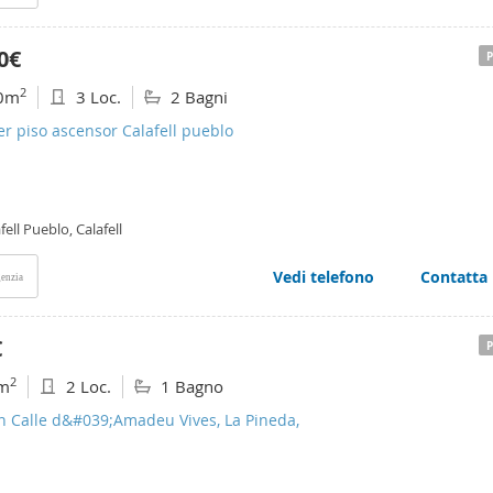
0€
2
0m
3 Loc.
2 Bagni
er piso ascensor Calafell pueblo
fell Pueblo, Calafell
Vedi telefono
Contatta
enzia
€
2
m
2 Loc.
1 Bagno
n Calle d&#039;Amadeu Vives, La Pineda,