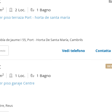
€
2
m
2 Loc.
1 Bagno
er piso terraza Port - horta de santa maría
bla de Jaume I 55, Port - Horta De Santa María, Cambrils
Vedi telefono
Contatta
enzia
€
DE
2
m
1 Loc.
1 Bagno
er piso garaje Centre
tre, Reus