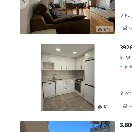
Plat
1
/13
Ag
392
54
Alquil
Zon
1
/1
Ag
3.80