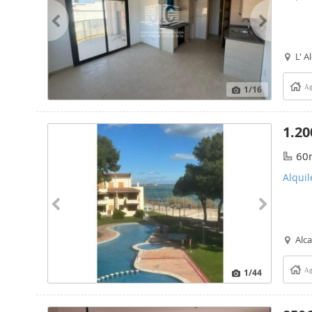
L' A
1
/16
Ag
1.20
60
Alquil
Alc
1
/44
Ag