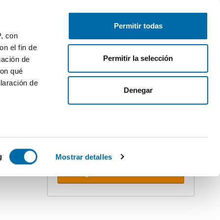
Pubblica
Inizia sessione
Permitir todas
P, con
n el fin de
Permitir la selección
gación de
con qué
laración de
Denegar
Crea il tuo avviso!
Non perdere l'occasione. Ricevi nella
tua email
tutte le novità
di questa
ricerca.
 varios
 10km
icas (huellas
g
Mostrar detalles
Ricevere avvisi
s
uier momento