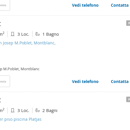
Vedi telefono
Contatta
enzia
€
2
m
3 Loc.
1 Bagno
n Josep M.Poblet, Montblanc,
ep M.Poblet, Montblanc
Vedi telefono
Contatta
enzia
€
2
m
3 Loc.
2 Bagni
er piso piscina Platjas