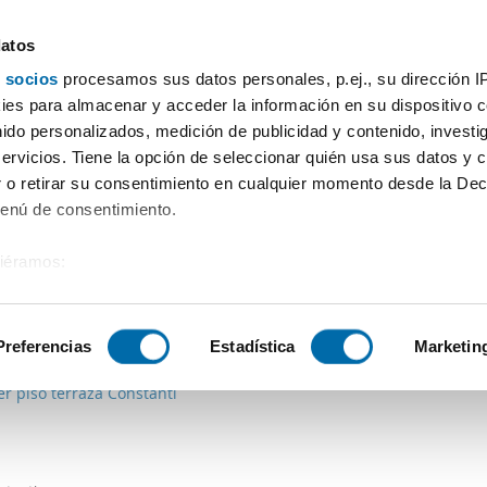
datos
 socios
procesamos sus datos personales, p.ej., su dirección I
Prezzo
Superficie
Locali
Più filtri - 1
es para almacenar y acceder la información en su dispositivo co
nido personalizados, medición de publicidad y contenido, investi
s Gunyoles
servicios. Tiene la opción de seleccionar quién usa sus datos y 
 o retirar su consentimiento en cualquier momento desde la Dec
Ordine Enalquiler
Menú de consentimiento.
siéramos:
 sobre su ubicación geográfica que puede tener una precisión de
€
Máx.
PREMIUM
tivo analizándolo activamente para buscar características específ
Preferencias
Estadística
Marketin
2
m
1 Loc.
1 Bagno
er piso terraza Constanti
sobre cómo se procesan sus datos personales y establezca su
 de datos
. Puede cambiar o retirar su consentimiento en cualq
es.