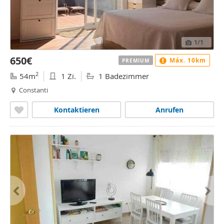
1
/1
650€
Máx. 10km
PREMIUM
2
54m
1 Zi.
1 Badezimmer
Constanti
Kontaktieren
Anrufen