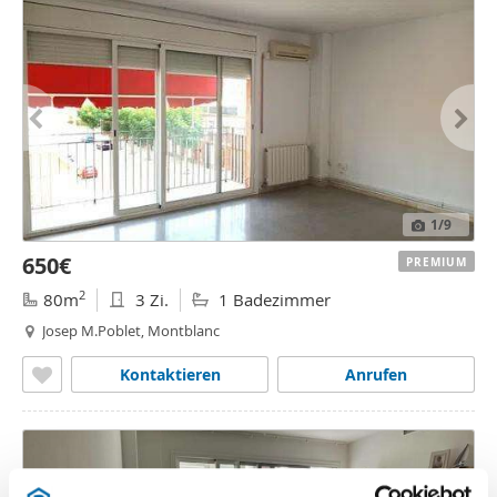
1
/9
650€
PREMIUM
2
80m
3 Zi.
1 Badezimmer
Josep M.Poblet, Montblanc
Kontaktieren
Anrufen