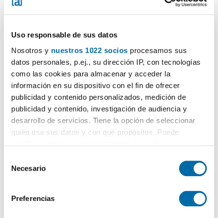
Uso responsable de sus datos
Nosotros y
nuestros 1022 socios
procesamos sus
datos personales, p.ej., su dirección IP, con tecnologías
1
/13
como las cookies para almacenar y acceder la
información en su dispositivo con el fin de ofrecer
500€
PREMIUM
publicidad y contenido personalizados, medición de
2
80m
3 Zi.
2 Badezimmer
publicidad y contenido, investigación de audiencia y
Platjas, Sant Carles de la Rapita
desarrollo de servicios. Tiene la opción de seleccionar
quién usa sus datos y con qué propósitos. Puede
Kontaktieren
Anrufen
cambiar o retirar su consentimiento en cualquier
momento desde la Declaración de cookies o clicando en
S
el Menú de consentimiento.
Necesario
e
l
Si lo permite, también quisiéramos:
e
Preferencias
Recopilar información sobre su ubicación geográfica
c
que puede tener una precisión de varios metros
c