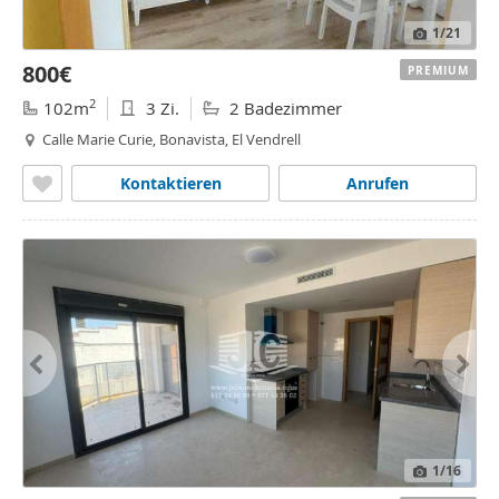
1
/21
800€
PREMIUM
2
102m
3 Zi.
2 Badezimmer
Calle Marie Curie, Bonavista, El Vendrell
Kontaktieren
Anrufen
1
/16