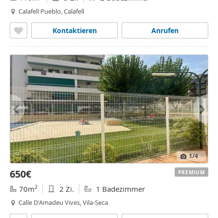
Calafell Pueblo, Calafell
Kontaktieren
Anrufen
1
/4
650€
PREMIUM
2
70m
2 Zi.
1 Badezimmer
Calle D'Amadeu Vives, Vila-Seca