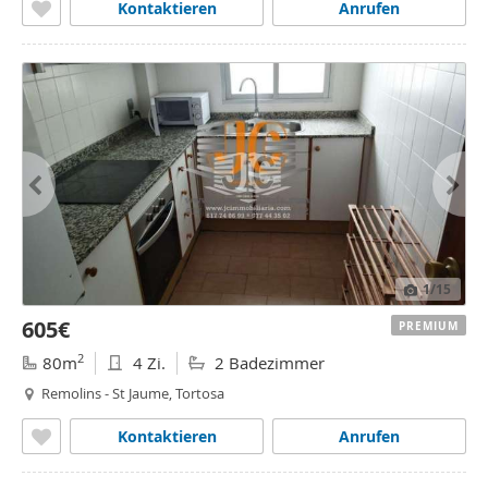
Kontaktieren
Anrufen
1
/15
605€
PREMIUM
2
80m
4 Zi.
2 Badezimmer
Remolins - St Jaume, Tortosa
Kontaktieren
Anrufen