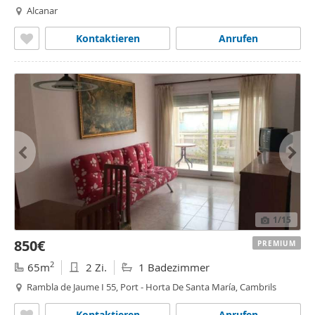
Alcanar
Kontaktieren
Anrufen
1
/15
850€
PREMIUM
2
65m
2 Zi.
1 Badezimmer
Rambla de Jaume I 55, Port - Horta De Santa María, Cambrils
Kontaktieren
Anrufen