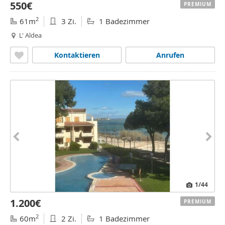
550€
PREMIUM
2
61m
3 Zi.
1 Badezimmer
L' Aldea
Kontaktieren
Anrufen
1
/44
1.200€
PREMIUM
2
60m
2 Zi.
1 Badezimmer