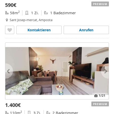
590€
PREMIUM
2
58m
1 Zi.
1 Badezimmer
Sant Josep-mercat, Amposta
Kontaktieren
Anrufen
1
/21
1.400€
PREMIUM
2
110m
3 Zi.
2 Badezimmer