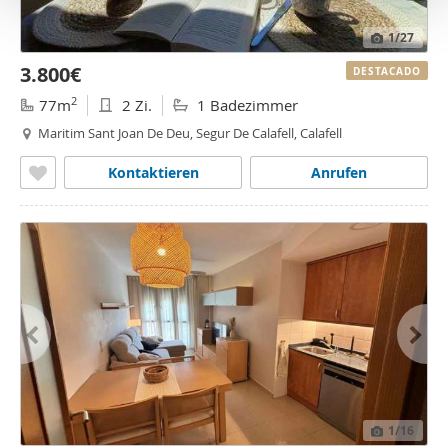
o
1
/27
3.800€
DESTACADO
2
77m
2 Zi.
1 Badezimmer
Maritim Sant Joan De Deu, Segur De Calafell, Calafell
Kontaktieren
Anrufen
1
/16