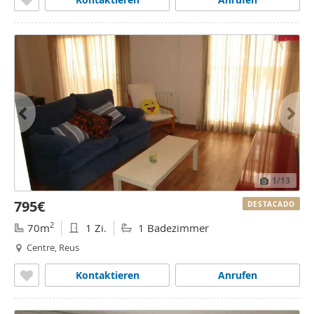
1
/13
795€
DESTACADO
2
70m
1 Zi.
1 Badezimmer
Centre, Reus
Kontaktieren
Anrufen