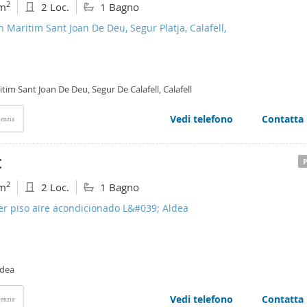
2
m
2 Loc.
1 Bagno
n Maritim Sant Joan De Deu, Segur Platja, Calafell,
tim Sant Joan De Deu, Segur De Calafell, Calafell
Vedi telefono
Contatta
enzia
€
2
m
2 Loc.
1 Bagno
er piso aire acondicionado L&#039; Aldea
ldea
Vedi telefono
Contatta
enzia