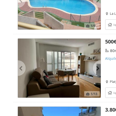
La L
1
/9
Ag
500
80
Alquil
Plat
1
/13
Ag
3.80