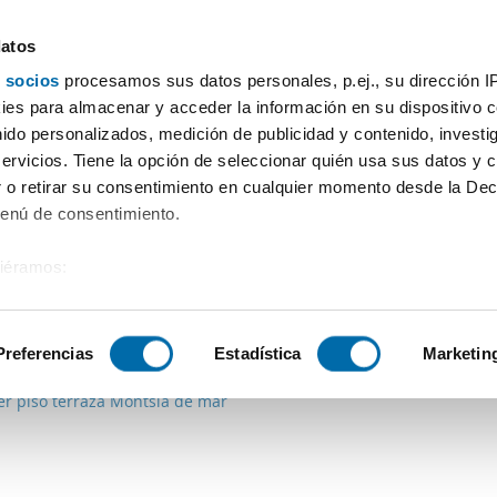
datos
 socios
procesamos sus datos personales, p.ej., su dirección I
Prezzo
Superficie
Locali
Più filtri - 1
es para almacenar y acceder la información en su dispositivo co
nido personalizados, medición de publicidad y contenido, investi
Riera de Gaia
servicios. Tiene la opción de seleccionar quién usa sus datos y 
 o retirar su consentimiento en cualquier momento desde la Dec
Ordine Enalquiler
Menú de consentimiento.
siéramos:
 sobre su ubicación geográfica que puede tener una precisión de
€
tivo analizándolo activamente para buscar características específ
Preferencias
Estadística
Marketin
2
m
2 Loc.
1 Bagno
er piso terraza Montsià de mar
sobre cómo se procesan sus datos personales y establezca su
 de datos
. Puede cambiar o retirar su consentimiento en cualq
es.