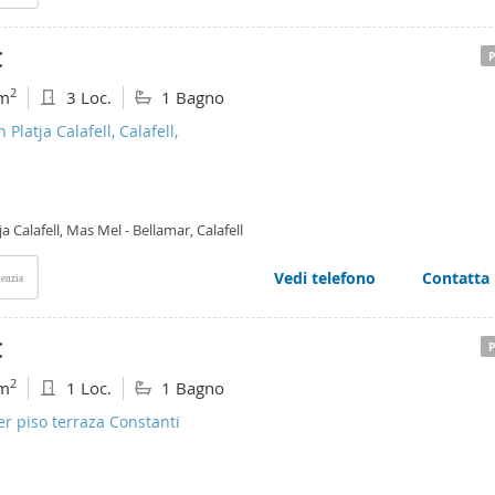
€
2
m
3 Loc.
1 Bagno
 Platja Calafell, Calafell,
ja Calafell, Mas Mel - Bellamar, Calafell
Vedi telefono
Contatta
enzia
€
2
m
1 Loc.
1 Bagno
er piso terraza Constanti