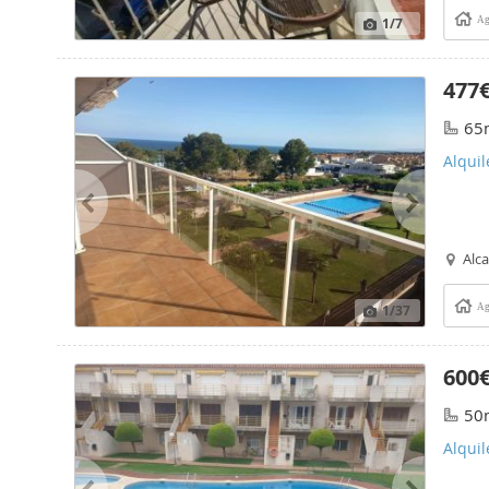
1
/7
Ag
477
65
Alquil
Alc
1
/37
Ag
600
50
Alquil