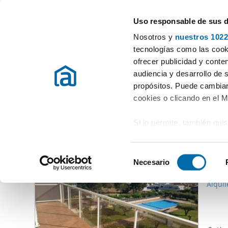
Uso responsable de sus 
Gli specialisti degli appartamenti in affitto
Nosotros y
nuestros 1022
La Riera de Gaia
tecnologías como las cooki
ofrecer publicidad y conte
Inizio
Appartamenti in affito Tarragona
Affitto Appartamenti La 
audiencia y desarrollo de 
propósitos. Puede cambiar
Affitto Appartamenti La Riera de Gaia
(0 Immobili)
cookies o clicando en el 
Si lo permite, también qui
Altri immobili che potrebbero interessarti
Recopilar información
477
metros
S
Identificar su disposi
Necesario
e
65
digitales)
l
Alquil
Obtenga más información 
e
preferencias en la
sección
c
en la Declaración de cooki
c