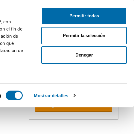
Pubblica
Inizia sessione
Permitir todas
P, con
n el fin de
Permitir la selección
gación de
con qué
laración de
Denegar
Crea il tuo avviso!
Non perdere l'occasione. Ricevi nella
tua email
tutte le novità
di questa
ricerca.
 varios
PREMIUM
icas (huellas
g
Mostrar detalles
Ricevere avvisi
s
uier momento