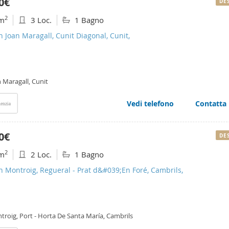
0€
DE
2
m
3 Loc.
1 Bagno
n Joan Maragall, Cunit Diagonal, Cunit,
 Maragall, Cunit
Vedi telefono
Contatta
enzia
0€
DE
2
m
2 Loc.
1 Bagno
n Montroig, Regueral - Prat d&#039;En Foré, Cambrils,
troig, Port - Horta De Santa María, Cambrils