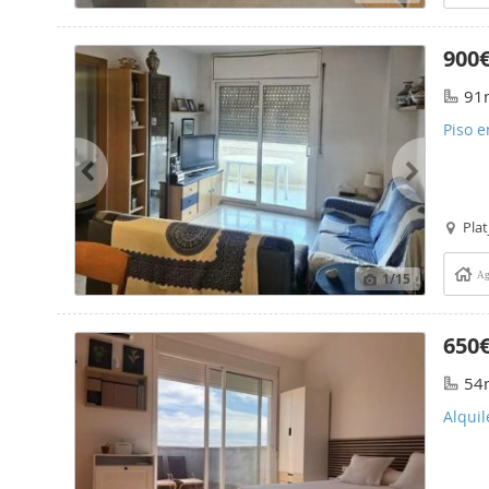
900
91
Piso en
Plat
1
/15
Ag
650
54
Alquil