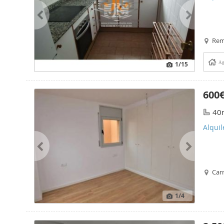
Remo
1
/15
Ag
600
40
Alquil
Car
1
/4