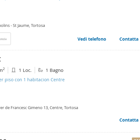
lins - St Jaume, Tortosa
Vedi telefono
Contatta
enzia
€
2
m
1 Loc.
1 Bagno
er piso con 1 habitacion Centre
rer de Francesc Gimeno 13, Centre, Tortosa
Contatta