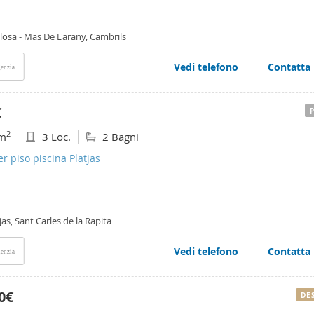
losa - Mas De L'arany, Cambrils
Vedi telefono
Contatta
enzia
€
2
m
3 Loc.
2 Bagni
er piso piscina Platjas
jas, Sant Carles de la Rapita
Vedi telefono
Contatta
enzia
0€
DE