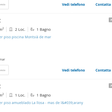
Vedi telefono
Contatta
enzia
€
2
m
2 Loc.
1 Bagno
er piso piscina Montsià de mar
anar
Vedi telefono
Contatta
enzia
€
2
m
1 Loc.
1 Bagno
er piso amueblado La llosa - mas de l&#039;arany