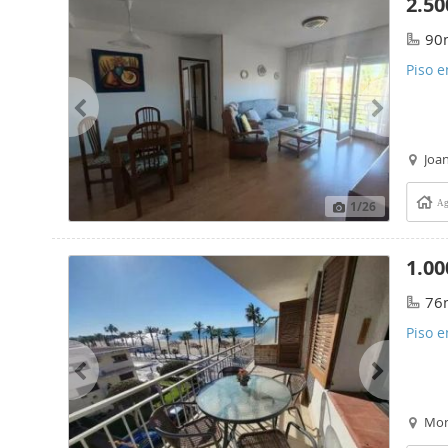
2.50
90
Piso e
Joan
1
/26
Ag
1.00
76
Piso e
Mon