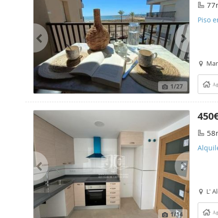
77
Piso e
Mari
1
/27
Ag
450
58
Alquil
L' A
1
/14
Ag