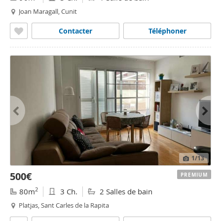
Joan Maragall, Cunit
Contacter
Téléphoner
1
/13
500€
PREMIUM
2
80m
3 Ch.
2 Salles de bain
Platjas, Sant Carles de la Rapita