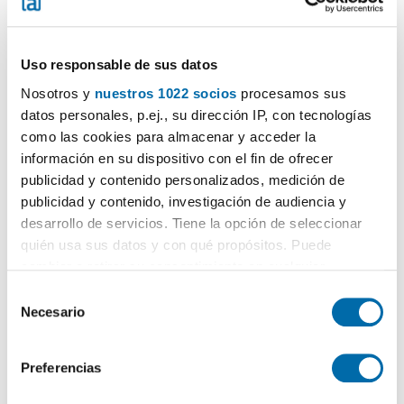
Uso responsable de sus datos
Nosotros y
nuestros 1022 socios
procesamos sus
datos personales, p.ej., su dirección IP, con tecnologías
1
/16
como las cookies para almacenar y acceder la
información en su dispositivo con el fin de ofrecer
550€
PREMIUM
publicidad y contenido personalizados, medición de
2
61m
3 Ch.
1 Salle de bain
publicidad y contenido, investigación de audiencia y
L' Aldea
desarrollo de servicios. Tiene la opción de seleccionar
quién usa sus datos y con qué propósitos. Puede
Contacter
Téléphoner
cambiar o retirar su consentimiento en cualquier
momento desde la Declaración de cookies o clicando en
S
el Menú de consentimiento.
Necesario
e
l
Si lo permite, también quisiéramos:
e
Preferencias
Recopilar información sobre su ubicación geográfica
c
que puede tener una precisión de varios metros
c