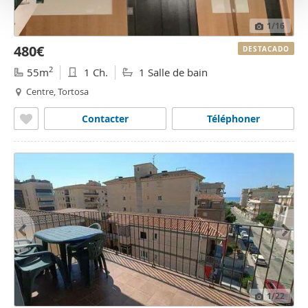
o
1
/16
480€
DESTACADO
2
55m
1 Ch.
1 Salle de bain
Centre, Tortosa
Contacter
Téléphoner
1
/22