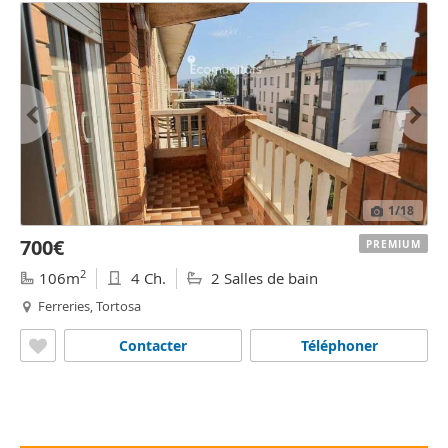
1
/18
700€
PREMIUM
2
106m
4 Ch.
2 Salles de bain
Ferreries, Tortosa
Contacter
Téléphoner