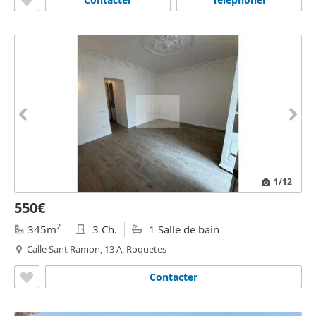
1
/12
550€
2
345m
3 Ch.
1 Salle de bain
Calle Sant Ramon, 13 A, Roquetes
Contacter