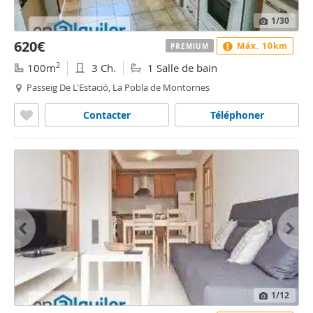
1
/30
620€
Máx. 10km
PREMIUM
2
100m
3 Ch.
1 Salle de bain
Passeig De L'Estació, La Pobla de Montornes
Contacter
Téléphoner
1
/12