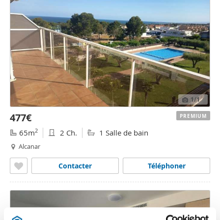
1
/1
477€
PREMIUM
2
65m
2 Ch.
1 Salle de bain
Alcanar
Contacter
Téléphoner