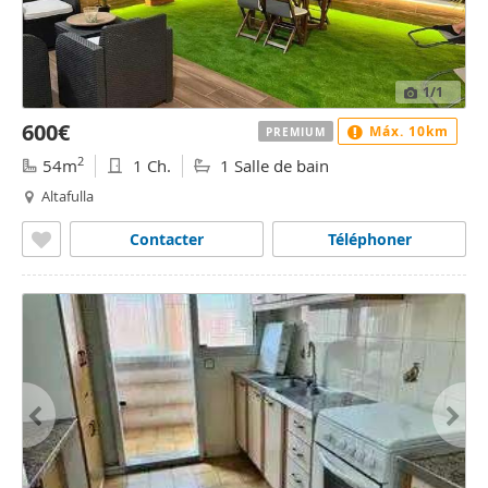
1
/1
600€
Máx. 10km
PREMIUM
2
54m
1 Ch.
1 Salle de bain
Altafulla
Contacter
Téléphoner