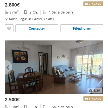
2.800€
DESTACADO
2
87m
2 Ch.
1 Salle de bain
Roine, Segur De Calafell, Calafell
Contacter
Téléphoner
1
/26
2.500€
DESTACADO
2
90m
3 Ch.
1 Salle de bain