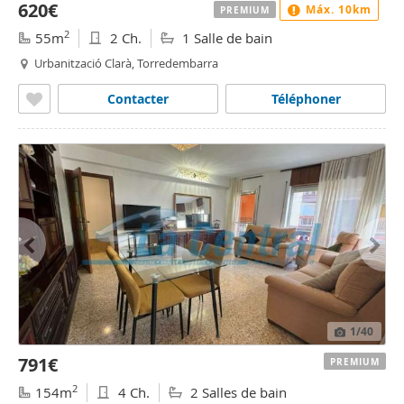
620€
Máx. 10km
PREMIUM
2
55m
2 Ch.
1 Salle de bain
Urbanització Clarà, Torredembarra
Contacter
Téléphoner
1
/40
791€
PREMIUM
2
154m
4 Ch.
2 Salles de bain