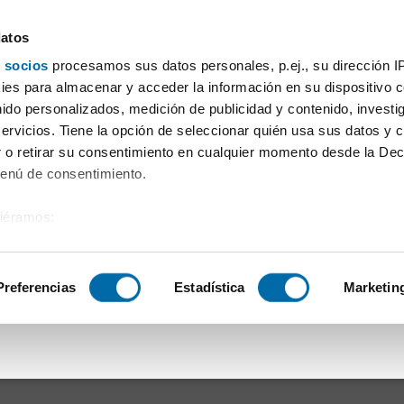
datos
 socios
procesamos sus datos personales, p.ej., su dirección I
Prix
Surface
Chambres
Plus de filtres - 1
es para almacenar y acceder la información en su dispositivo co
nido personalizados, medición de publicidad y contenido, investi
x Zamora chef-lieu
servicios. Tiene la opción de seleccionar quién usa sus datos y 
 o retirar su consentimiento en cualquier momento desde la Dec
Tri Enalquiler
Menú de consentimiento.
siéramos:
s de recherche:
 sobre su ubicación geográfica que puede tener una precisión de
tivo analizándolo activamente para buscar características específ
Preferencias
Estadística
Marketin
ements correspondant à vos recherches de recherche.
sobre cómo se procesan sus datos personales y establezca su
 de datos
. Puede cambiar o retirar su consentimiento en cualq
es.