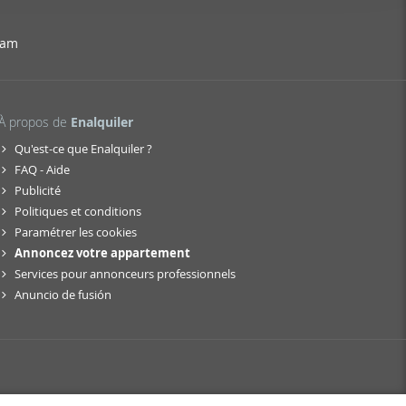
er funciones
 haga del
ram
den
r del uso
À propos de
Enalquiler
Qu'est-ce que Enalquiler ?
FAQ - Aide
Publicité
Politiques et conditions
Paramétrer les cookies
Annoncez votre appartement
Services pour annonceurs professionnels
Anuncio de fusión