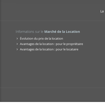
i
Las cookies de este sitio 
ó
de redes sociales y analiz
La
n
sitio web con nuestros par
d
combinarla con otra inform
e
que haya hecho de sus ser
c
Informations sur le
Marché de la Location
o
Évolution du prix de la location
n
Avantages de la location : pour le propriétaire
s
Avantages de la location : pour le locataire
e
n
t
i
m
i
e
n
t
o