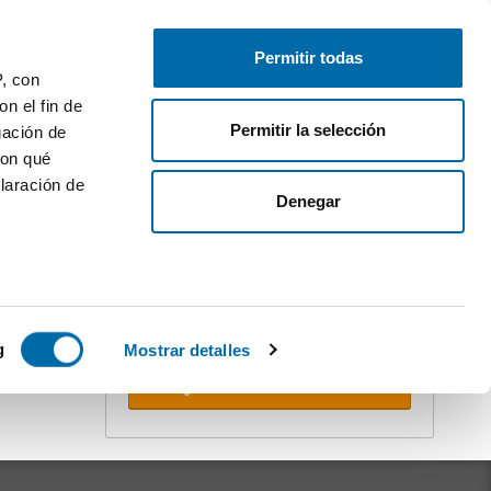
Publiez gratuitement
Connectez-vous
Permitir todas
P, con
n el fin de
Permitir la selección
gación de
con qué
laración de
Denegar
Créez votre alerte !
Ne vous faites pas doubler. Recevez
dans votre boîte e-mail
toutes les
nouveautés
de cette recherche.
 varios
icas (huellas
g
Mostrar detalles
Recevoir alertes
s
uier momento