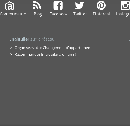
web se usan para personalizar el contenido y los anuncios, ofrec
ar el tráfico. Además, compartimos información sobre el uso que
 Communauté
Blog
Facebook
Twitter
Pinterest
Instag
tners de redes sociales, publicidad y análisis web, quienes pue
ación que les haya proporcionado o que hayan recopilado a parti
vicios.
Enalquiler
sur le réseau
Organisez votre Changement d'appartement
Recommandez Enalquiler à un ami !