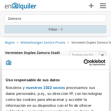
Zamora
Filter - 1
Beginn
Mietwohnungen Zamora Provinz
Vermieten Duplex Zamora S
Vermieten Duplex Zamora Stadt
Sortierung Enalquiler
(0 Immobilien)
Es tut uns leid
,wir haben keine Ergebnisse, die
mit Ihren Suchkriterien übereinstimmen.:
Uso responsable de sus datos
Filter löschen
Art der Immobilie: Duplex
Nosotros y
nuestros 1022 socios
procesamos sus
datos personales, p.ej., su dirección IP, con tecnologías
Abonnieren Sie eine
E-Mail-Benachrichtigung
wenn
como las cookies para almacenar y acceder la
Immobilien vorhanden sind, die Ihren Suchkriterien
información en su dispositivo con el fin de ofrecer
entsprechen.