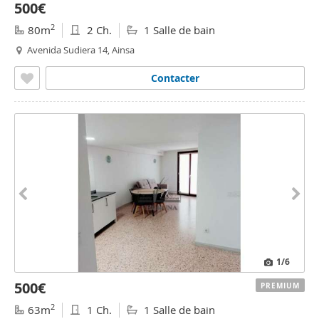
500€
2
80m
2 Ch.
1 Salle de bain
Avenida Sudiera 14, Ainsa
Contacter
1
/6
500€
PREMIUM
2
63m
1 Ch.
1 Salle de bain