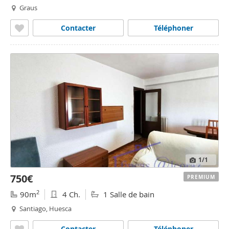
Graus
Contacter
Téléphoner
1
/1
750€
PREMIUM
2
90m
4 Ch.
1 Salle de bain
Santiago, Huesca
Contacter
Téléphoner