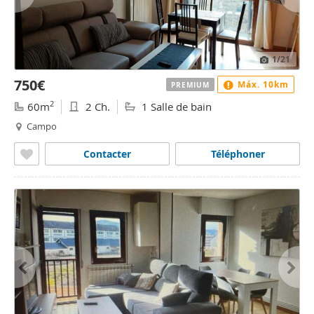
1
/21
750€
Máx. 10km
PREMIUM
2
60m
2 Ch.
1 Salle de bain
Campo
Contacter
Téléphoner