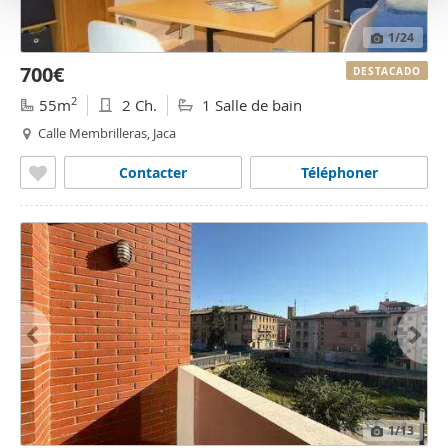
o
1
/24
700€
DESTACADO
2
55m
2 Ch.
1 Salle de bain
Calle Membrilleras, Jaca
Contacter
Téléphoner
1
/13