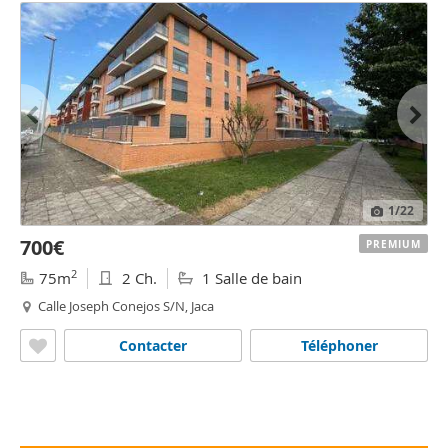
1
/22
700€
PREMIUM
2
75m
2 Ch.
1 Salle de bain
Calle Joseph Conejos S/N, Jaca
Contacter
Téléphoner