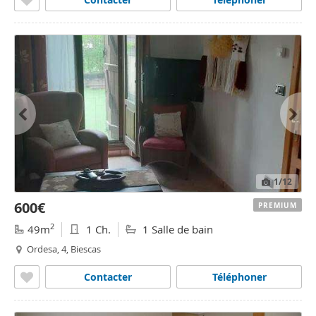
1
/12
600€
PREMIUM
2
49m
1 Ch.
1 Salle de bain
Ordesa, 4, Biescas
Contacter
Téléphoner