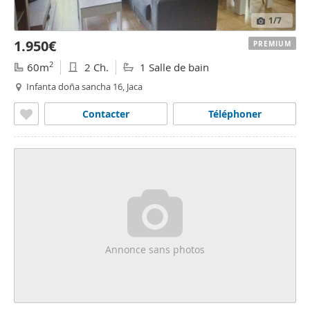
1
/7
1.950€
PREMIUM
2
60m
2 Ch.
1 Salle de bain
Infanta doña sancha 16, Jaca
Contacter
Téléphoner
Annonce sans photos