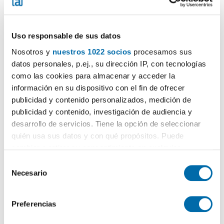
Uso responsable de sus datos
Nosotros y
nuestros 1022 socios
procesamos sus
datos personales, p.ej., su dirección IP, con tecnologías
1
/18
como las cookies para almacenar y acceder la
información en su dispositivo con el fin de ofrecer
800€
PREMIUM
publicidad y contenido personalizados, medición de
2
32m
1 Ch.
1 Salle de bain
publicidad y contenido, investigación de audiencia y
Aisa
desarrollo de servicios. Tiene la opción de seleccionar
quién usa sus datos y con qué propósitos. Puede
Contacter
Téléphoner
cambiar o retirar su consentimiento en cualquier
momento desde la Declaración de cookies o clicando en
S
el Menú de consentimiento.
Necesario
e
l
Si lo permite, también quisiéramos:
e
Preferencias
Recopilar información sobre su ubicación geográfica
c
que puede tener una precisión de varios metros
c