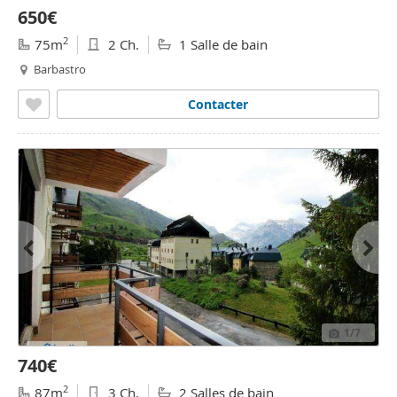
650€
2
75m
2 Ch.
1 Salle de bain
Barbastro
Contacter
1
/7
740€
2
87m
3 Ch.
2 Salles de bain