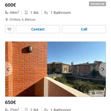
600€
PREMIUM
2
49m
1 Bd.
1 Bathroom
Ordesa, 4, Biescas
Contact
Call
1
/13
650€
2
75m
2 Bd.
1 Bathroom