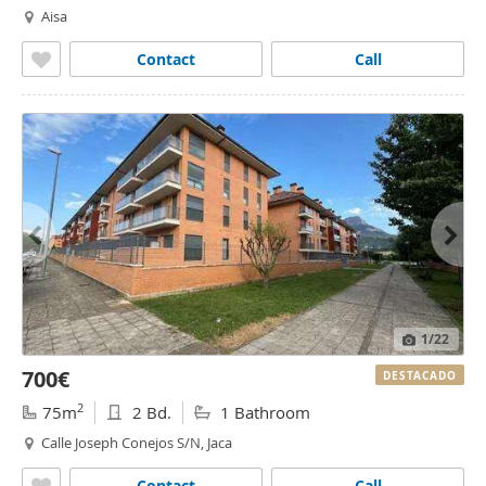
Aisa
Contact
Call
1
/22
700€
DESTACADO
2
75m
2 Bd.
1 Bathroom
Calle Joseph Conejos S/N, Jaca
Contact
Call