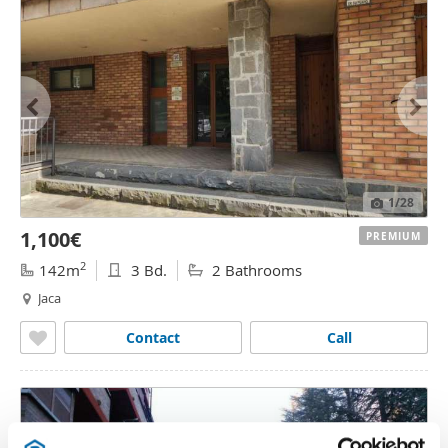
1
/28
1,100€
PREMIUM
2
142m
3 Bd.
2 Bathrooms
Jaca
Contact
Call