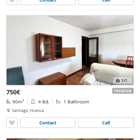
1
/1
750€
PREMIUM
2
90m
4 Bd.
1 Bathroom
Santiago, Huesca
Contact
Call