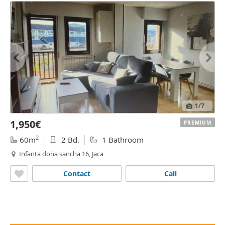
1
/7
1,950€
PREMIUM
2
60m
2 Bd.
1 Bathroom
Infanta doña sancha 16, Jaca
Contact
Call