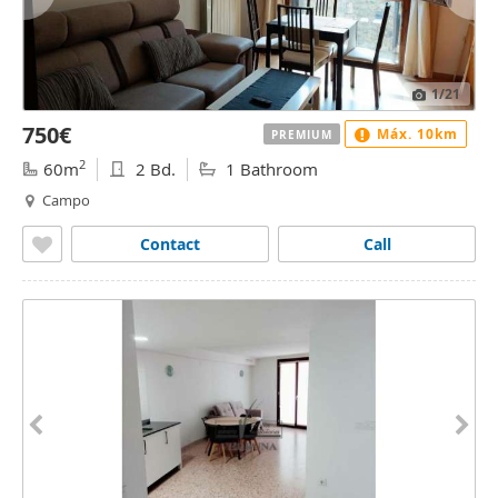
1
/21
750€
Máx. 10km
PREMIUM
2
60m
2 Bd.
1 Bathroom
Campo
Contact
Call