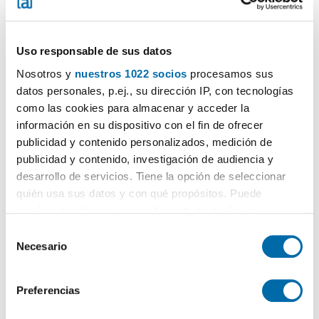
Uso responsable de sus datos
Nosotros y
nuestros 1022 socios
procesamos sus
datos personales, p.ej., su dirección IP, con tecnologías
1
/30
como las cookies para almacenar y acceder la
información en su dispositivo con el fin de ofrecer
800€
PREMIUM
publicidad y contenido personalizados, medición de
2
102m
3 Bd.
2 Bathrooms
publicidad y contenido, investigación de audiencia y
de Francia 59, Jaca
desarrollo de servicios. Tiene la opción de seleccionar
quién usa sus datos y con qué propósitos. Puede
Contact
Call
cambiar o retirar su consentimiento en cualquier
momento desde la Declaración de cookies o clicando en
S
el Menú de consentimiento.
Necesario
e
l
Si lo permite, también quisiéramos:
e
Preferencias
Recopilar información sobre su ubicación geográfica
c
que puede tener una precisión de varios metros
c