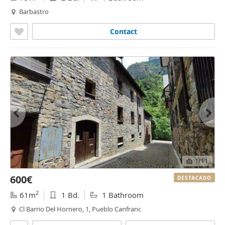
Barbastro
Contact
1
/11
600€
DESTACADO
2
61m
1 Bd.
1 Bathroom
Cl Barrio Del Hornero, 1, Pueblo Canfranc