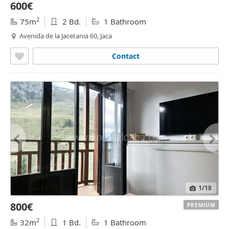
600€
2
75m
2 Bd.
1 Bathroom
Avenida de la Jacetania 60, Jaca
Contact
1
/18
800€
PREMIUM
2
32m
1 Bd.
1 Bathroom