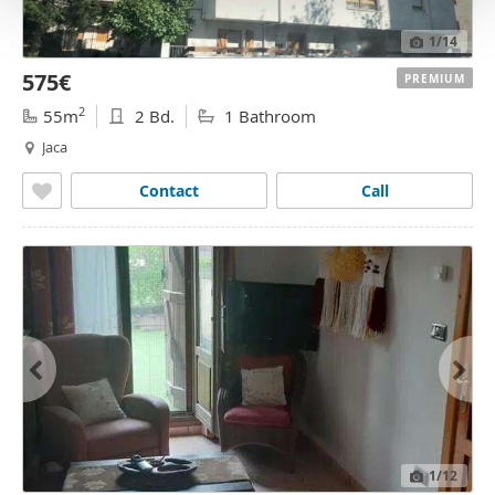
o
1
/14
575€
PREMIUM
2
55m
2 Bd.
1 Bathroom
Jaca
Contact
Call
1
/12