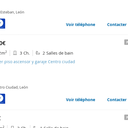
 Esteban, León
Voir téléphone
Contacter
0€
2
2m
3 Ch.
2 Salles de bain
er piso ascensor y garaje Centro ciudad
tro Ciudad, León
Voir téléphone
Contacter
€
2