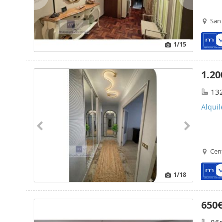
San
1
/15
1.20
13
Alquil
Cen
1
/18
650