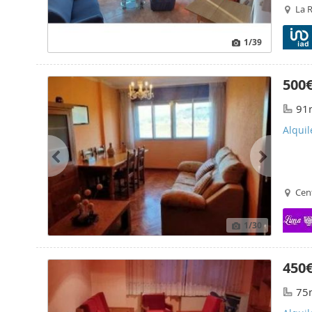
La 
1
/39
500
91
Alquil
Cen
1
/30
450
75