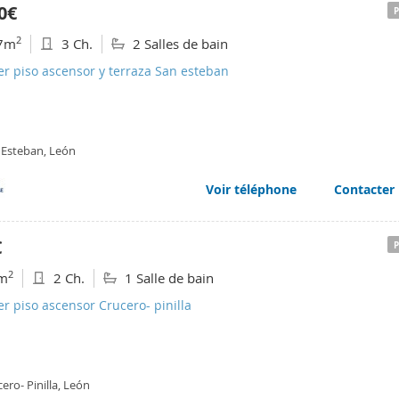
0€
2
7m
3 Ch.
2 Salles de bain
er piso ascensor y terraza San esteban
 Esteban, León
Voir téléphone
Contacter
€
2
m
2 Ch.
1 Salle de bain
er piso ascensor Crucero- pinilla
ero- Pinilla, León