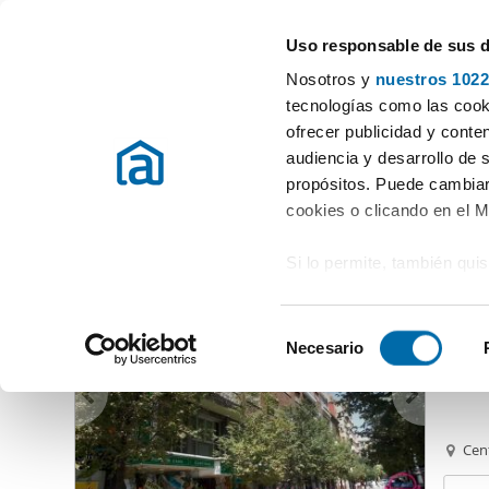
Uso responsable de sus 
Spécialistes des appartements en location
Nosotros y
nuestros 1022
León
Choisir la commune
tecnologías como las cooki
ofrecer publicidad y conte
Début
Location appartements León
Location Appartements Leó
audiencia y desarrollo de 
propósitos. Puede cambiar
Location Appartements León
Province
(134 logements)
cookies o clicando en el 
Si lo permite, también qui
1.20
Recopilar información
13
metros
S
Identificar su disposi
Necesario
Alquil
e
digitales)
l
Obtenga más información 
e
preferencias en la
sección
c
Cen
en la Declaración de cooki
c