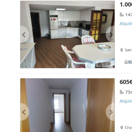
1.00
14
Alquil
San
1
/20
605
75
Alquil
Cruc