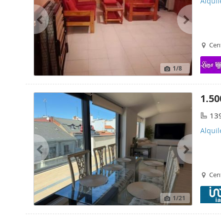
Alquil
Cen
1
/8
1.50
13
Alquil
Cen
1
/21