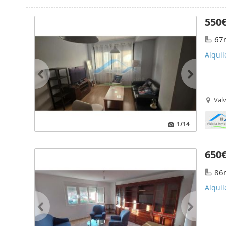
550
67
Alqui
Valv
1
/14
650
86
Alquil