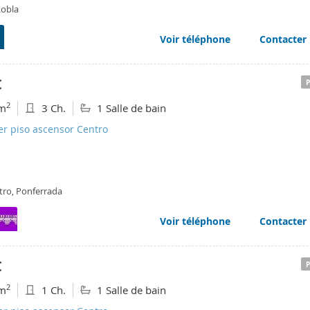
Robla
Voir téléphone
Contacter
€
2
m
3 Ch.
1 Salle de bain
er piso ascensor Centro
tro, Ponferrada
Voir téléphone
Contacter
€
2
m
1 Ch.
1 Salle de bain