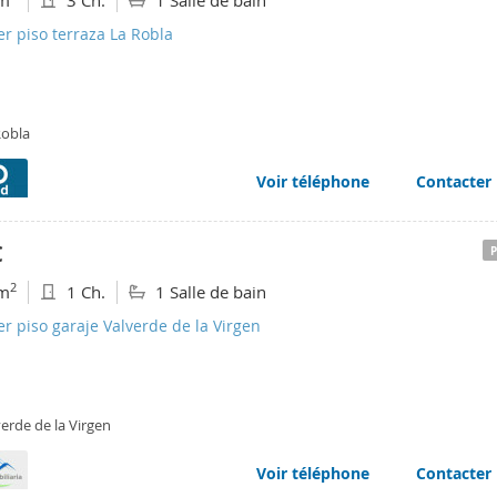
m
3 Ch.
1 Salle de bain
er piso terraza La Robla
Robla
Voir téléphone
Contacter
€
2
m
1 Ch.
1 Salle de bain
er piso garaje Valverde de la Virgen
erde de la Virgen
Voir téléphone
Contacter