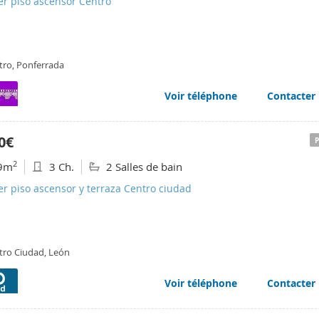
er piso ascensor Centro
tro, Ponferrada
Voir téléphone
Contacter
0€
2
9m
3 Ch.
2 Salles de bain
er piso ascensor y terraza Centro ciudad
tro Ciudad, León
Voir téléphone
Contacter