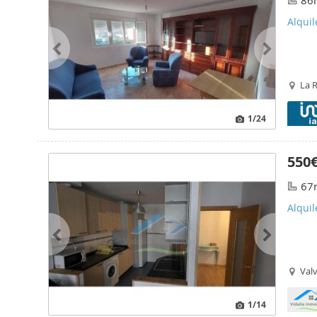
86
Alquil
La 
1
/24
550
67
Alquil
Valv
1
/14