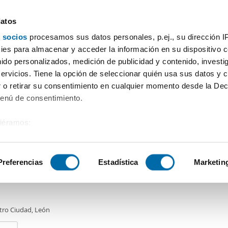
datos
 socios
procesamos sus datos personales, p.ej., su dirección I
Prix
Surface
Chambres
Plus de filtres - 1
es para almacenar y acceder la información en su dispositivo co
nido personalizados, medición de publicidad y contenido, investi
n
servicios. Tiene la opción de seleccionar quién usa sus datos y 
 o retirar su consentimiento en cualquier momento desde la Dec
Tri Enalquiler
Menú de consentimiento.
siéramos:
0€
 sobre su ubicación geográfica que puede tener una precisión de
2
4m
4 Ch.
2 Salles de bain
tivo analizándolo activamente para buscar características específ
Preferencias
Estadística
Marketin
er piso ascensor Centro ciudad
sobre cómo se procesan sus datos personales y establezca su
 de datos
. Puede cambiar o retirar su consentimiento en cualq
tro Ciudad, León
es.