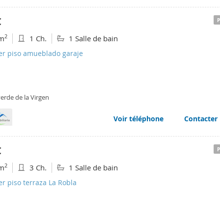
€
2
m
1 Ch.
1 Salle de bain
ler piso amueblado garaje
erde de la Virgen
Voir téléphone
Contacter
€
2
m
3 Ch.
1 Salle de bain
er piso terraza La Robla