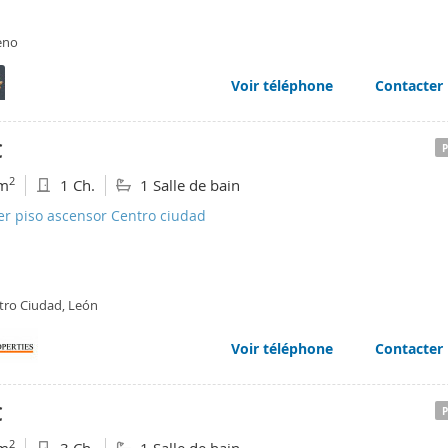
eno
Voir téléphone
Contacter
€
2
m
1 Ch.
1 Salle de bain
er piso ascensor Centro ciudad
tro Ciudad, León
Voir téléphone
Contacter
€
2