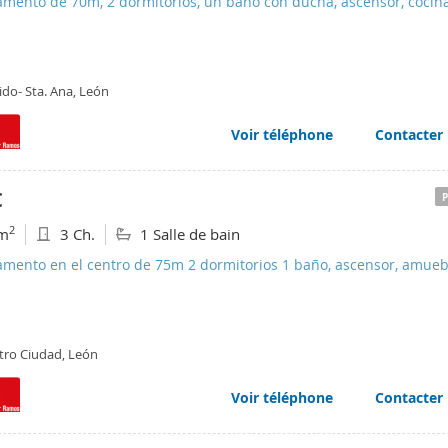
amento de 70m, 2 dormitorios, un baño con ducha, ascensor, cocin
lada y equipada. Terraza.Comunidad incluida.
jido- Sta. Ana, León
Voir téléphone
Contacter
€
2
m
3 Ch.
1 Salle de bain
amento en el centro de 75m 2 dormitorios 1 baño, ascensor, amueb
idad con agua fria e impuestos
tro Ciudad, León
Voir téléphone
Contacter