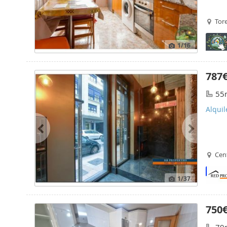
Tor
1
/16
787
55
Alquil
Cen
1
/37
750