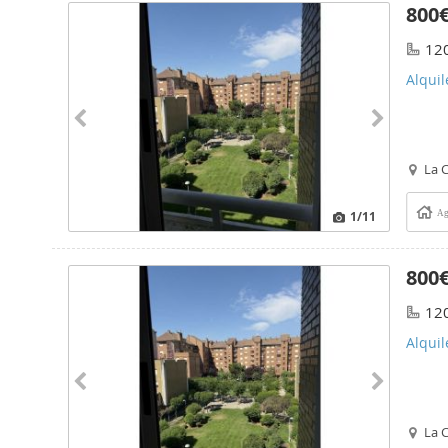
800
12
Alquil
La C
1
/11
Ag
800
12
Alquil
La C