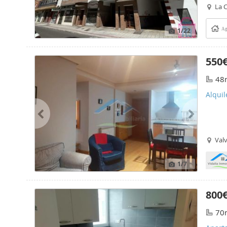
La C
1
/22
Ag
550
48
Alquil
Valv
1
/7
800
70