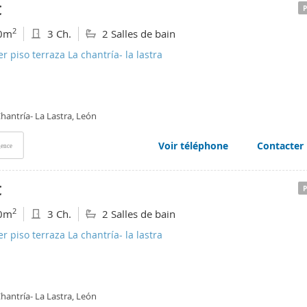
€
2
0m
3 Ch.
2 Salles de bain
er piso terraza La chantría- la lastra
hantría- La Lastra, León
Voir téléphone
Contacter
ence
€
2
0m
3 Ch.
2 Salles de bain
er piso terraza La chantría- la lastra
hantría- La Lastra, León