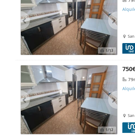
79
Alquil
San
1
/13
750
79
Alquil
San
1
/12