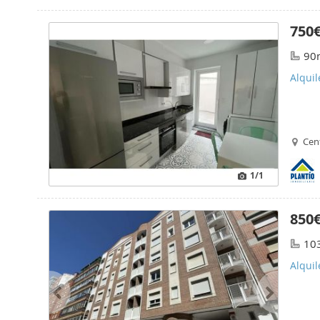
750
90
Alquil
Cen
1
/1
850
10
Alquil