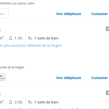
hantría- La Lastra, León
Voir téléphone
Contacter
ence
€
2
m
1 Ch.
1 Salle de bain
er piso ascensor Valverde de la Virgen
erde de la Virgen
Voir téléphone
Contacter
€
2
m
2 Ch.
1 Salle de bain