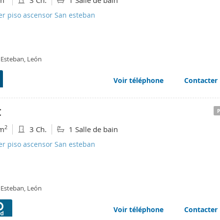
m
3 Ch.
1 Salle de bain
er piso ascensor San esteban
 Esteban, León
Voir téléphone
Contacter
€
2
m
3 Ch.
1 Salle de bain
er piso ascensor San esteban
 Esteban, León
Voir téléphone
Contacter