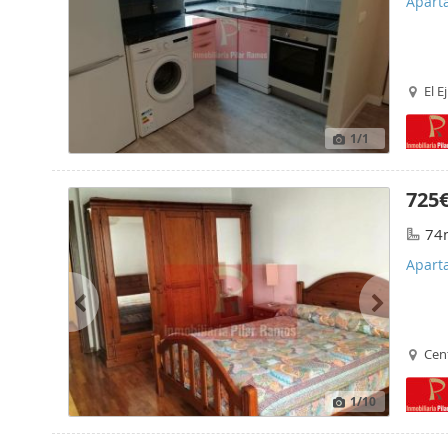
Apart
amueb
El E
1
/1
725
74
Apart
Comun
Cen
1
/10