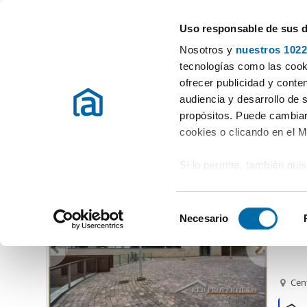
Uso responsable de sus 
Spécialistes des appartements en location
Nosotros y
nuestros 1022
León
Choisir la commune
tecnologías como las cooki
ofrecer publicidad y conte
Début
Location appartements León
Location Appartements Leó
audiencia y desarrollo de 
propósitos. Puede cambiar
Location Appartements León
Province
(134 logements)
cookies o clicando en el 
Si lo permite, también qui
767
Recopilar información
79
metros
S
Identificar su disposi
Necesario
Alquil
e
digitales)
l
Obtenga más información 
e
preferencias en la
sección
c
Cen
en la Declaración de cooki
c