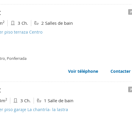
€
2
m
3 Ch.
2 Salles de bain
er piso terraza Centro
tro, Ponferrada
Voir téléphone
Contacter
€
2
3m
3 Ch.
1 Salle de bain
er piso garaje La chantría- la lastra