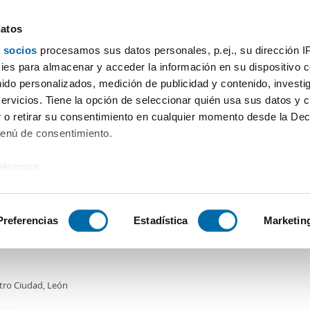
datos
 socios
procesamos sus datos personales, p.ej., su dirección I
Prix
Surface
Chambres
Plus de filtres - 1
es para almacenar y acceder la información en su dispositivo co
nido personalizados, medición de publicidad y contenido, investi
n
servicios. Tiene la opción de seleccionar quién usa sus datos y 
 o retirar su consentimiento en cualquier momento desde la Dec
Tri Enalquiler
Menú de consentimiento.
siéramos:
€
NOUVEAU
 sobre su ubicación geográfica que puede tener una precisión de
2
m
2 Ch.
1 Salle de bain
tivo analizándolo activamente para buscar características específ
Preferencias
Estadística
Marketin
er piso garaje y ascensor Centro ciudad
sobre cómo se procesan sus datos personales y establezca su
 de datos
. Puede cambiar o retirar su consentimiento en cualq
tro Ciudad, León
es.