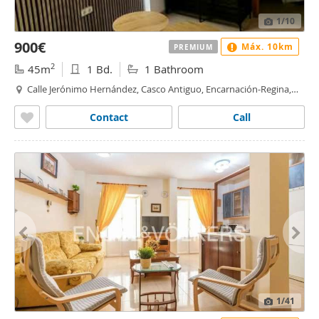
1
/10
900€
Máx. 10km
PREMIUM
2
45m
1 Bd.
1 Bathroom
Calle Jerónimo Hernández, Casco Antiguo, Encarnación-Regina,
Sevilla
Contact
Call
1
/41