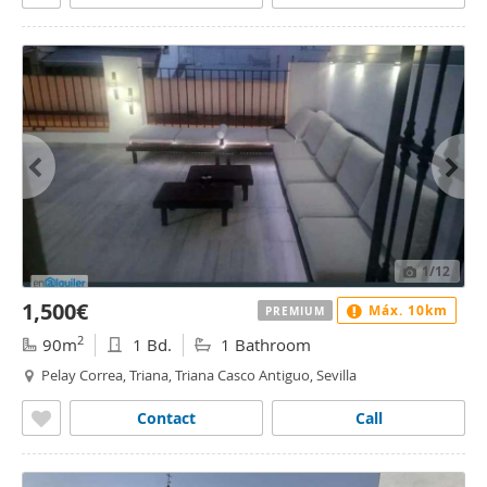
1
/12
1,500€
Máx. 10km
PREMIUM
2
90m
1 Bd.
1 Bathroom
Pelay Correa, Triana, Triana Casco Antiguo, Sevilla
Contact
Call