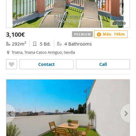
1
/40
3,100€
Máx. 10km
PREMIUM
2
292m
5 Bd.
4 Bathrooms
Triana, Triana Casco Antiguo, Sevilla
Contact
Call