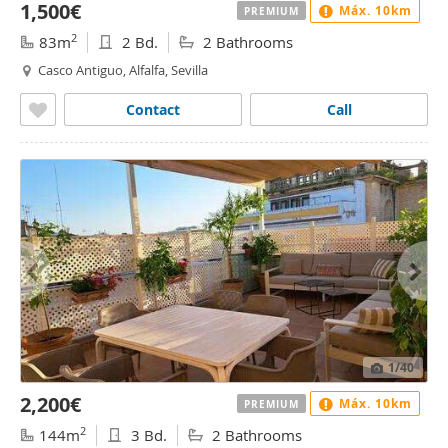
1,500€
Máx. 10km
PREMIUM
2
83m
2 Bd.
2 Bathrooms
Casco Antiguo, Alfalfa, Sevilla
Contact
Call
1
/40
2,200€
Máx. 10km
PREMIUM
2
144m
3 Bd.
2 Bathrooms