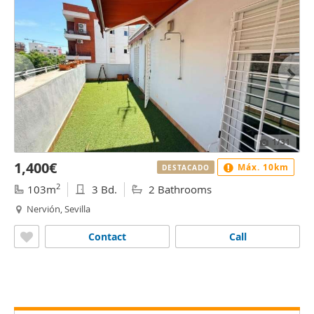
1
/31
1,400€
Máx. 10km
DESTACADO
2
103m
3 Bd.
2 Bathrooms
Nervión, Sevilla
Contact
Call