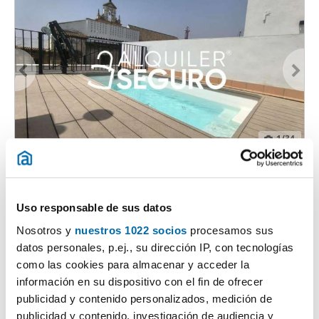
1
/34
2,100€
Máx. 10km
PREMIUM
2
103m
3 Bd.
3 Bathrooms
Casco Antiguo, San Lorenzo, Sevilla
Uso responsable de sus datos
Nosotros y
nuestros 1022 socios
procesamos sus
Contact
Call
datos personales, p.ej., su dirección IP, con tecnologías
como las cookies para almacenar y acceder la
información en su dispositivo con el fin de ofrecer
publicidad y contenido personalizados, medición de
publicidad y contenido, investigación de audiencia y