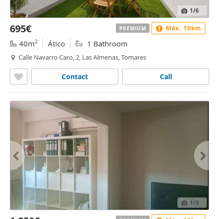
1
/6
695€
Máx. 10km
PREMIUM
2
40m
Ático
1 Bathroom
Calle Navarro Caro, 2, Las Almenas, Tomares
Contact
Call
1
/9