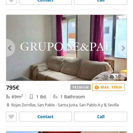
1
/7
795€
Máx. 10km
PREMIUM
2
69m
1 Bd.
1 Bathroom
Rojas Zorrillas, San Pablo - Santa Justa, San Pablo A y B, Sevilla
Contact
Call