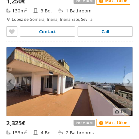
1,250€
Máx. 10km
PREMIUM
2
130m
3 Bd.
1 Bathroom
López de Gómara, Triana, Triana Este, Sevilla
Contact
Call
1
/5
2,325€
Máx. 10km
PREMIUM
2
153m
4 Bd.
2 Bathrooms