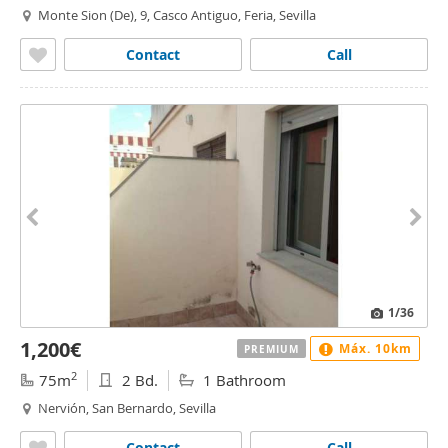
Monte Sion (De), 9, Casco Antiguo, Feria, Sevilla
Contact
Call
1
/36
1,200€
Máx. 10km
PREMIUM
2
75m
2 Bd.
1 Bathroom
Nervión, San Bernardo, Sevilla
Contact
Call