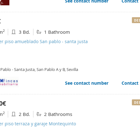
See contact number
Contact
€
DE
2
m
3 Bd.
1 Bathroom
er piso amueblado San pablo - santa justa
Pablo - Santa Justa, San Pablo A y B, Sevilla
See contact number
Contact
0€
DE
2
m
2 Bd.
2 Bathrooms
er piso terraza y garaje Montequinto