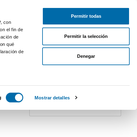
Free-list your property
Log in
Permitir todas
P, con
1
n el fin de
Permitir la selección
gación de
con qué
laración de
Denegar
Create an alert!
Do not stay behind. Receive
all
updates
for this search on your inbox.
 varios
icas (huellas
g
Mostrar detalles
Receive alerts
s
uier momento