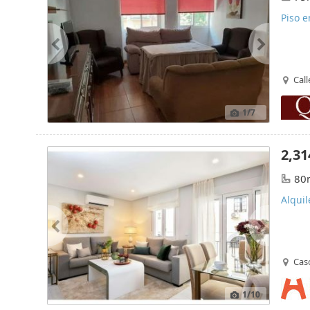
Piso e
Call
1
/7
2,31
80
Alquil
Casc
1
/10