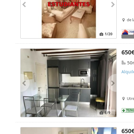
de l
1
/20
650
50
Alquil
Utr
1
/9
650