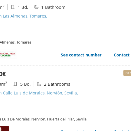
2
m
1 Bd.
1 Bathroom
n Las Almenas, Tomares,
 Almenas, Tomares
See contact number
Contact
0€
DE
2
8m
5 Bd.
2 Bathrooms
n Calle Luis de Morales, Nervión, Sevilla,
e Luis De Morales, Nervión, Huerta del Pilar, Sevilla