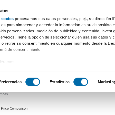
datos
 socios
procesamos sus datos personales, p.ej., su dirección I
Price
Square meters
Bedrooms
More filters - 
es para almacenar y acceder la información en su dispositivo co
nido personalizados, medición de publicidad y contenido, investi
servicios. Tiene la opción de seleccionar quién usa sus datos y 
 o retirar su consentimiento en cualquier momento desde la Dec
Sort by Enalquiler
Menú de consentimiento.
siéramos:
 sobre su ubicación geográfica que puede tener una precisión de
tivo analizándolo activamente para buscar características específ
Preferencias
Estadística
Marketin
sobre cómo se procesan sus datos personales y establezca su
 de datos
. Puede cambiar o retirar su consentimiento en cualq
es.