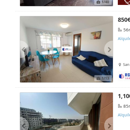
1
/40
850
56
Alquil
San 
1
/13
1,10
85
Alquil