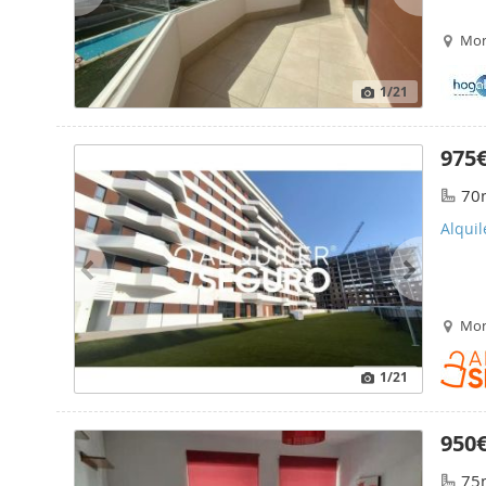
Mon
1
/21
975
70
Alqui
Mon
1
/21
950
75