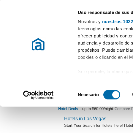
Uso responsable de sus 
Rental Property Experts
Nosotros y
nuestros 1022
Seville
Choose city
tecnologías como las cooki
ofrecer publicidad y conte
Start
Rent apartment Seville
Rent Apartments Seville
audiencia y desarrollo de 
propósitos. Puede cambiar
Rent Apartments Seville
Province
(719 Properties)
cookies o clicando en el 
Si lo permite, también qui
Recopilar información
metros
S
Identificar su disposi
Necesario
e
digitales)
l
Obtenga más información 
e
preferencias en la
sección
c
en la Declaración de cooki
c