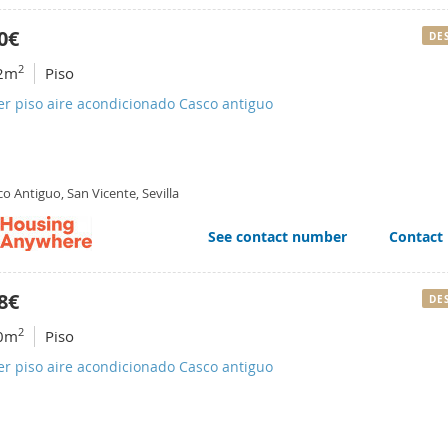
0€
DE
2
2m
Piso
er piso aire acondicionado Casco antiguo
o Antiguo, San Vicente, Sevilla
See contact number
Contact
8€
DE
2
0m
Piso
er piso aire acondicionado Casco antiguo