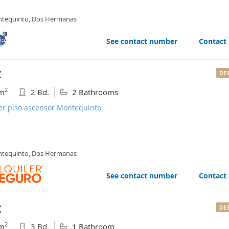
tequinto, Dos Hermanas
See contact number
Contact
€
DE
2
m
2 Bd.
2 Bathrooms
ler piso ascensor Montequinto
tequinto, Dos Hermanas
See contact number
Contact
€
DE
2
m
3 Bd.
1 Bathroom