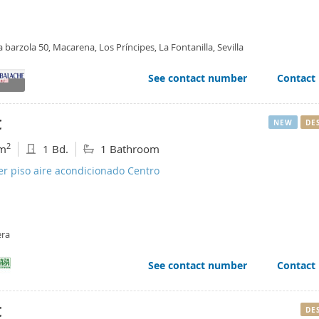
a barzola 50, Macarena, Los Príncipes, La Fontanilla, Sevilla
See contact number
Contact
€
NEW
DE
2
m
1 Bd.
1 Bathroom
er piso aire acondicionado Centro
era
See contact number
Contact
€
DE