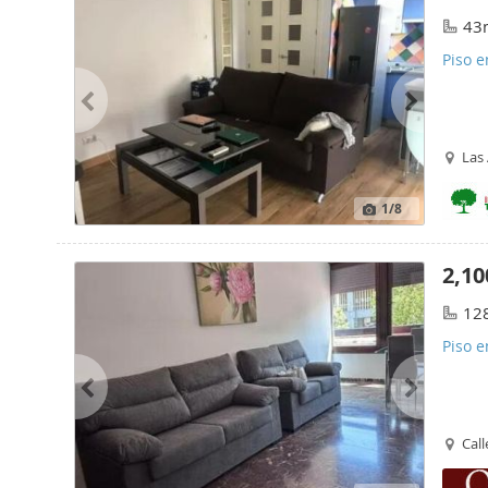
43
Piso e
Las
1
/8
2,10
12
Piso e
Call