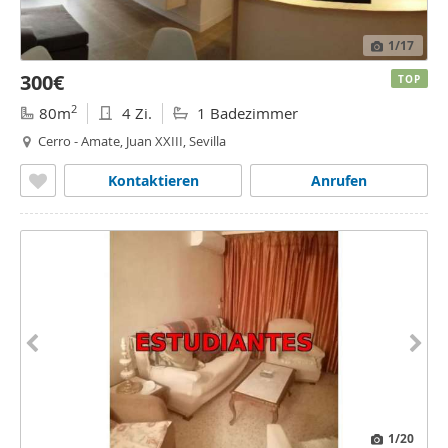
1
/17
300€
TOP
2
80m
4 Zi.
1 Badezimmer
Cerro - Amate, Juan XXIII, Sevilla
Kontaktieren
Anrufen
1
/20