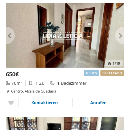
1
/19
650€
NEUES
DESTACADO
2
70m
1 Zi.
1 Badezimmer
Centro, Alcala de Guadaira
Kontaktieren
Anrufen