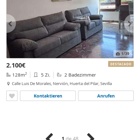
1
/39
2.100€
DESTACADO
2
128m
5 Zi.
2 Badezimmer
Calle Luis De Morales, Nervión, Huerta del Pilar, Sevilla
Kontaktieren
Anrufen
1
de 48