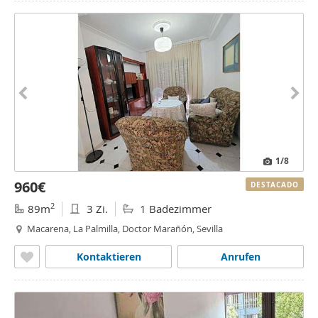
1
/8
960€
DESTACADO
2
89m
3 Zi.
1 Badezimmer
Macarena, La Palmilla, Doctor Marañón, Sevilla
Kontaktieren
Anrufen