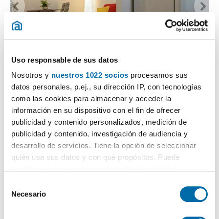
1
/10
Uso responsable de sus datos
660€
DESTACADO
Nosotros y
nuestros 1022 socios
procesamos sus
2
40m
Piso
datos personales, p.ej., su dirección IP, con tecnologías
como las cookies para almacenar y acceder la
Casco Antiguo, San Gil, Sevilla
información en su dispositivo con el fin de ofrecer
Kontaktieren
Anrufen
publicidad y contenido personalizados, medición de
publicidad y contenido, investigación de audiencia y
desarrollo de servicios. Tiene la opción de seleccionar
quién usa sus datos y con qué propósitos. Puede
cambiar o retirar su consentimiento en cualquier
momento desde la Declaración de cookies o clicando en
S
el Menú de consentimiento.
Necesario
e
l
Si lo permite, también quisiéramos: