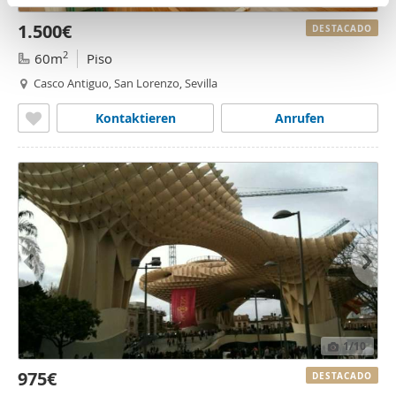
n
partir del uso que haya hecho de sus servicios.
1.500€
t
DESTACADO
o
2
60m
Piso
Casco Antiguo, San Lorenzo, Sevilla
Kontaktieren
Anrufen
1
/10
975€
DESTACADO