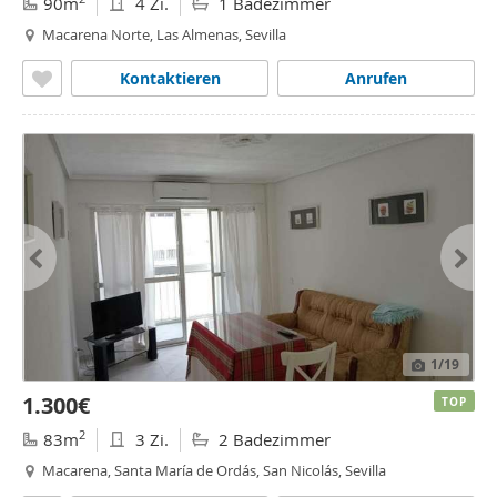
90m
4 Zi.
1 Badezimmer
Macarena Norte, Las Almenas, Sevilla
Kontaktieren
Anrufen
1
/19
1.300€
TOP
2
83m
3 Zi.
2 Badezimmer
Macarena, Santa María de Ordás, San Nicolás, Sevilla