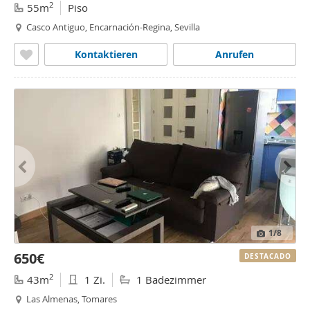
2
55m
Piso
Casco Antiguo, Encarnación-Regina, Sevilla
Kontaktieren
Anrufen
1
/8
650€
DESTACADO
2
43m
1 Zi.
1 Badezimmer
Las Almenas, Tomares