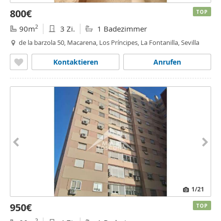
800€
TOP
2
90m
3 Zi.
1 Badezimmer
de la barzola 50, Macarena, Los Príncipes, La Fontanilla, Sevilla
Kontaktieren
Anrufen
1
/21
950€
TOP
2