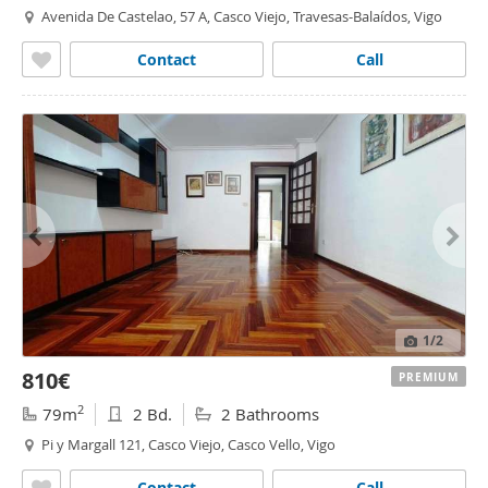
Avenida De Castelao, 57 A, Casco Viejo, Travesas-Balaídos, Vigo
Contact
Call
1
/2
810€
PREMIUM
2
79m
2 Bd.
2 Bathrooms
Pi y Margall 121, Casco Viejo, Casco Vello, Vigo
Contact
Call