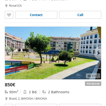
Rosal (O)
Contact
Call
1
/17
850€
PREMIUM
2
90m
2 Bd.
2 Bathrooms
Brasil, 2, BAYONA / BAIONA