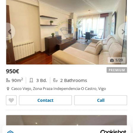
1
/29
950€
PREMIUM
2
90m
3 Bd.
2 Bathrooms
Casco Viejo, Zona Praza Independencia-O Castro, Vigo
Contact
Call