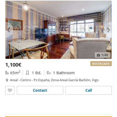
1
/40
1,100€
DESTACADO
2
65m
1 Bd.
1 Bathroom
Areal - Centro - Pz España, Zona Areal-García Barbón, Vigo
Contact
Call