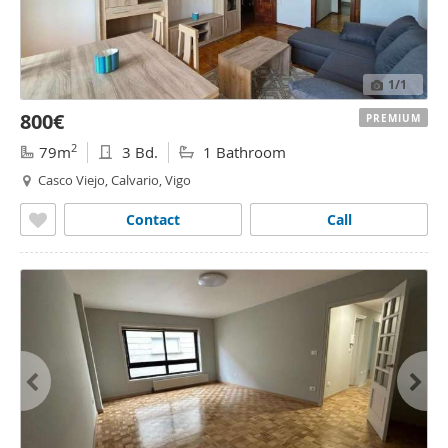
1
/1
800€
PREMIUM
2
79m
3 Bd.
1 Bathroom
Casco Viejo, Calvario, Vigo
Contact
Call