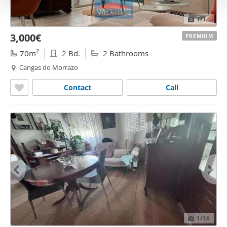
o
1
/1
3,000€
PREMIUM
2
70m
2 Bd.
2 Bathrooms
Cangas do Morrazo
Contact
Call
1
/16