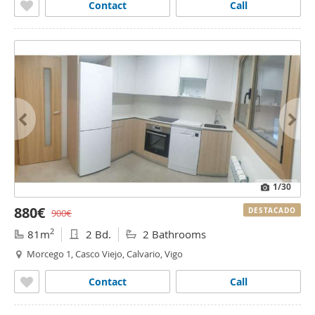
Contact
Call
1
/30
880€
DESTACADO
900€
2
81m
2 Bd.
2 Bathrooms
Morcego 1, Casco Viejo, Calvario, Vigo
Contact
Call