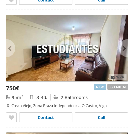
1
/24
750€
NEW
PREMIUM
2
95m
3 Bd.
2 Bathrooms
Casco Viejo, Zona Praza Independencia-O Castro, Vigo
Contact
Call