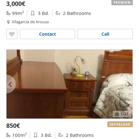
3,000€
PREMIUM
2
99m
3 Bd.
2 Bathrooms
Vilagarcía de Arousa
Contact
Call
1
/22
850€
DESTACADO
2
100m
3 Bd.
2 Bathrooms