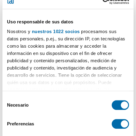
Uso responsable de sus datos
Nosotros y
nuestros 1022 socios
procesamos sus
datos personales, p.ej., su dirección IP, con tecnologías
1
/21
como las cookies para almacenar y acceder la
información en su dispositivo con el fin de ofrecer
1,200€
PREMIUM
publicidad y contenido personalizados, medición de
2
70m
1 Bd.
1 Bathroom
publicidad y contenido, investigación de audiencia y
Rosalia de castro 61, Areal - Centro - Pz España, Zona Areal-García
desarrollo de servicios. Tiene la opción de seleccionar
Barbón, Vigo
quién usa sus datos y con qué propósitos. Puede
Contact
Call
cambiar o retirar su consentimiento en cualquier
momento desde la Declaración de cookies o clicando en
S
el Menú de consentimiento.
Necesario
e
l
Si lo permite, también quisiéramos:
e
Preferencias
Recopilar información sobre su ubicación geográfica
c
que puede tener una precisión de varios metros
c