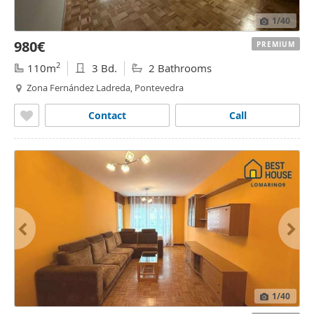
1
/40
980€
PREMIUM
2
110m
3 Bd.
2 Bathrooms
Zona Fernández Ladreda, Pontevedra
Contact
Call
1
/40