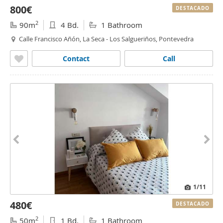
800€
DESTACADO
2
90m
4 Bd.
1 Bathroom
Calle Francisco Añón, La Seca - Los Salgueriños, Pontevedra
Contact
Call
1
/11
480€
DESTACADO
2
50m
1 Bd.
1 Bathroom