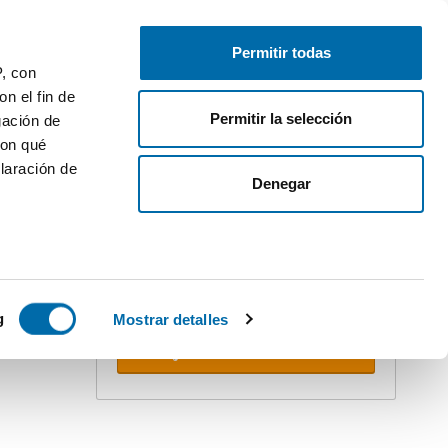
Gratis inserieren
Anmelden
Permitir todas
P, con
n el fin de
Permitir la selección
gación de
con qué
laración de
ler
Denegar
Erstellen Sie Ihren Alert!
Lassen Sie sich nicht überholen.
Erhalten Sie per E-mail
alle
PREMIUM
Neuigkeiten
dieser Suche.
 varios
icas (huellas
g
Mostrar detalles
Alerts erhalten
s
uier momento