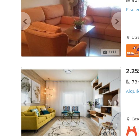
90
Piso e
Utr
1
/11
2.25
73
Alquil
Casc
1
/10