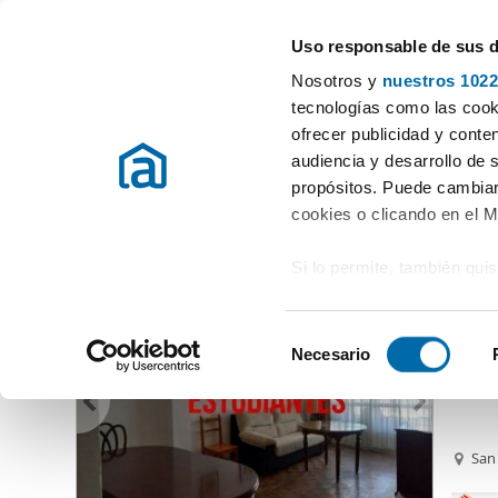
Uso responsable de sus 
Experten in Wohnungsvermietung
Nosotros y
nuestros 1022
Ort auswählen
tecnologías como las cooki
ofrecer publicidad y conte
Beginn
Mietwohnungen Sevilla
Vermieten Wohnung Sevilla
audiencia y desarrollo de 
propósitos. Puede cambiar
Vermieten Wohnung Sevilla
Provinz
(719 Immobilien)
cookies o clicando en el 
Si lo permite, también qui
900
Recopilar información
78
metros
S
Identificar su disposi
Necesario
Alquil
e
digitales)
l
Obtenga más información 
e
preferencias en la
sección
c
San 
en la Declaración de cooki
c