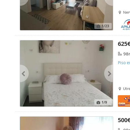
Nerv
1
/23
625
98
Piso e
Utr
1
/9
500