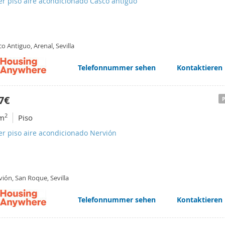
er piso aire acondicionado Casco antiguo
o Antiguo, Arenal, Sevilla
Telefonnummer sehen
Kontaktieren
7€
2
m
Piso
er piso aire acondicionado Nervión
ión, San Roque, Sevilla
Telefonnummer sehen
Kontaktieren