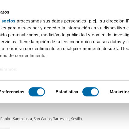
datos
 socios
procesamos sus datos personales, p.ej., su dirección I
Preis
Wohnfläche
Zimmer
Mehr Filter - 1
es para almacenar y acceder la información en su dispositivo co
nido personalizados, medición de publicidad y contenido, investi
servicios. Tiene la opción de seleccionar quién usa sus datos y 
 o retirar su consentimiento en cualquier momento desde la Dec
Sortierung Enalqui
Menú de consentimiento.
siéramos:
€
 sobre su ubicación geográfica que puede tener una precisión de
2
m
3 Zi.
1 Badezimmer
tivo analizándolo activamente para buscar características específ
Preferencias
Estadística
Marketin
er piso amueblado San pablo - santa justa
sobre cómo se procesan sus datos personales y establezca su
 de datos
. Puede cambiar o retirar su consentimiento en cualq
Pablo - Santa Justa, San Carlos, Tartessos, Sevilla
es.