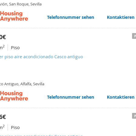
ión, San Roque, Sevilla
Telefonnummer sehen
Kontaktieren
0€
2
m
Piso
er piso aire acondicionado Casco antiguo
o Antiguo, Alfalfa, Sevilla
Telefonnummer sehen
Kontaktieren
6€
2
m
Piso