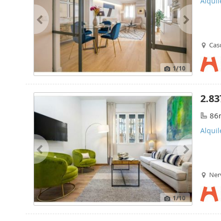
Alquil
Casc
1
/10
2.83
86
Alquil
Nerv
1
/10