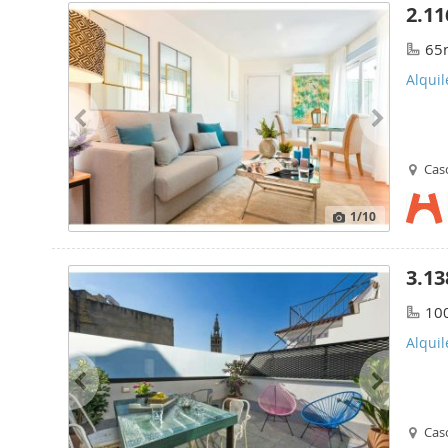
2.11
65
Alquil
Casc
1
/10
3.13
10
Alquil
Casc