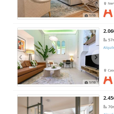
Nerv
1
/10
2.06
57
Alquil
Casc
1
/10
2.45
70