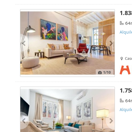
1.83
64
Alquil
Casc
1
/10
1.75
64
Alquil