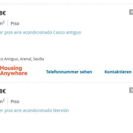
8€
2
m
Piso
er piso aire acondicionado Casco antiguo
o Antiguo, Arenal, Sevilla
Telefonnummer sehen
Kontaktieren
8€
2
m
Piso
er piso aire acondicionado Nervión