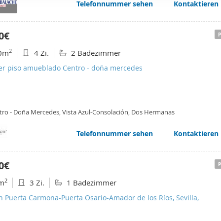
Telefonnummer sehen
Kontaktieren
web se usan para personalizar el contenido y los anuncios, ofrec
ar el tráfico. Además, compartimos información sobre el uso que
tners de redes sociales, publicidad y análisis web, quienes pue
0€
ación que les haya proporcionado o que hayan recopilado a parti
2
0m
4 Zi.
2 Badezimmer
vicios.
ler piso amueblado Centro - doña mercedes
tro - Doña Mercedes, Vista Azul-Consolación, Dos Hermanas
Telefonnummer sehen
Kontaktieren
0€
2
m
3 Zi.
1 Badezimmer
n Puerta Carmona-Puerta Osario-Amador de los Ríos, Sevilla,