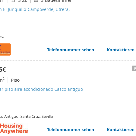
m
3 Zi.
3 Badezimmer
n El Junquillo-Campoverde, Utrera,
era
Telefonnummer sehen
Kontaktieren
5€
2
m
Piso
er piso aire acondicionado Casco antiguo
o Antiguo, Santa Cruz, Sevilla
Telefonnummer sehen
Kontaktieren