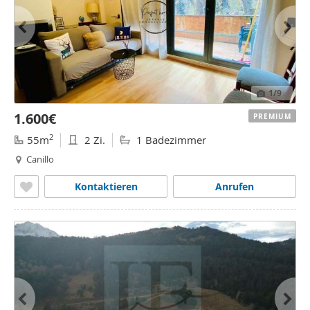
1
/9
1.600€
PREMIUM
2
55m
2 Zi.
1 Badezimmer
Canillo
Kontaktieren
Anrufen