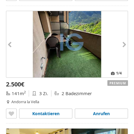
1
/4
2.500€
PREMIUM
2
141m
3 Zi.
2 Badezimmer
Andorra la Vella
Kontaktieren
Anrufen