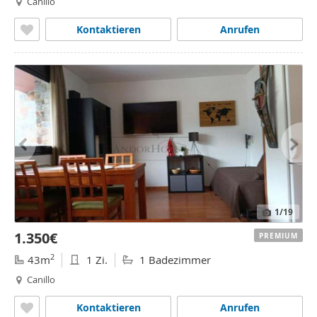
Canillo
Kontaktieren
Anrufen
1
/19
1.350€
PREMIUM
2
43m
1 Zi.
1 Badezimmer
Canillo
Kontaktieren
Anrufen