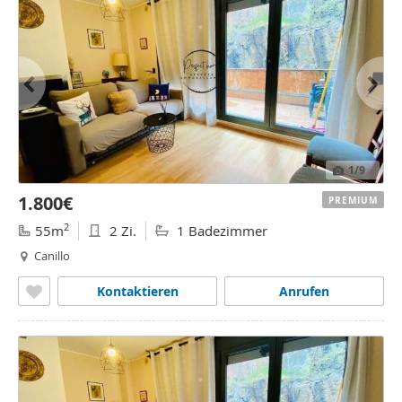
1
/9
1.800€
PREMIUM
2
55m
2 Zi.
1 Badezimmer
Canillo
Kontaktieren
Anrufen