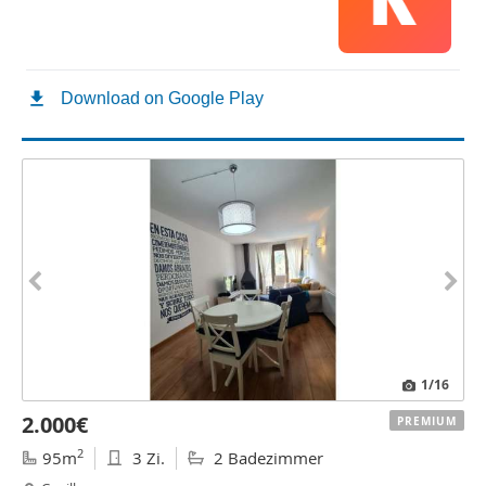
1
/16
2.000€
PREMIUM
2
95m
3 Zi.
2 Badezimmer