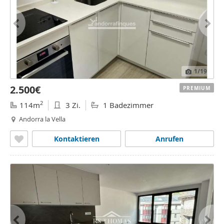
1
/19
2.500€
PREMIUM
2
114m
3 Zi.
1 Badezimmer
Andorra la Vella
Kontaktieren
Anrufen