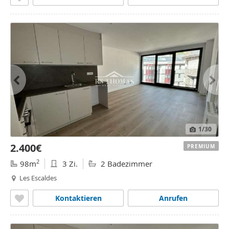
1
/30
2.400€
PREMIUM
2
98m
3 Zi.
2 Badezimmer
Les Escaldes
Kontaktieren
Anrufen