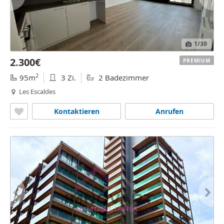
1
/30
2.300€
PREMIUM
2
95m
3 Zi.
2 Badezimmer
Les Escaldes
Kontaktieren
Anrufen