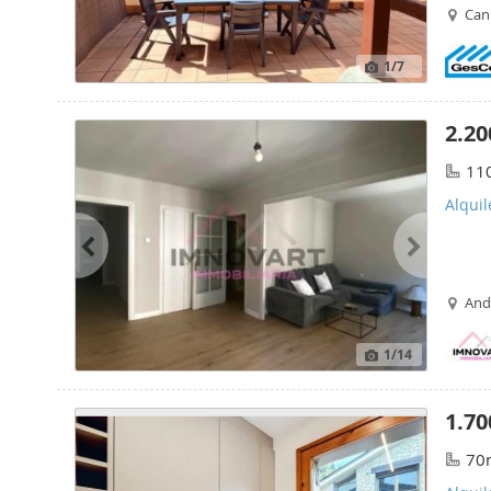
Cani
1
/7
2.20
11
Alquil
Ando
1
/14
1.70
70