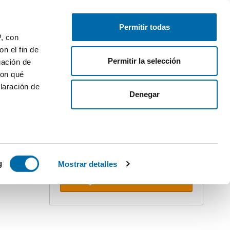
Gratis inserieren
Anmelden
Permitir todas
P, con
n el fin de
Permitir la selección
gación de
con qué
laración de
ler
Denegar
Erstellen Sie Ihren Alert!
Lassen Sie sich nicht überholen.
Erhalten Sie per E-mail
alle
TOP
Neuigkeiten
dieser Suche.
 varios
icas (huellas
g
Mostrar detalles
Alerts erhalten
s
uier momento