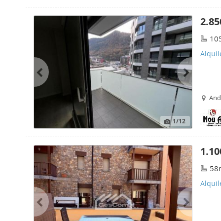
2.85
10
Alquil
Ando
1
/12
1.10
58
Alquil