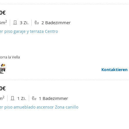
0€
2
5m
3 Zi.
2 Badezimmer
er piso garaje y terraza Centro
rra la Vella
Kontaktieren
0€
2
m
1 Zi.
1 Badezimmer
er piso amueblado ascensor Zona canillo