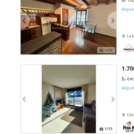
10
Alquil
La 
1
/14
1.70
64
Alquil
Cani
1
/13