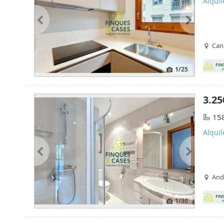
Alquil
Cani
1
/25
3.25
15
Alquil
Ando
1
/30