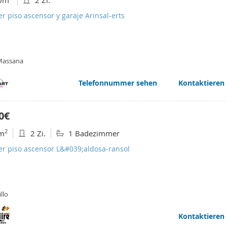
0m
2 Zi.
er piso ascensor y garaje Arinsal-erts
Massana
Telefonnummer sehen
Kontaktieren
0€
2
m
2 Zi.
1 Badezimmer
er piso ascensor L&#039;aldosa-ransol
llo
Kontaktieren