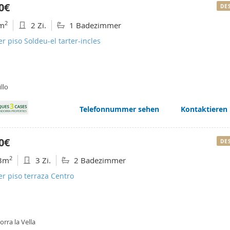
0€
DE
2
m
2 Zi.
1 Badezimmer
er piso Soldeu-el tarter-incles
llo
Telefonnummer sehen
Kontaktieren
0€
DE
2
3m
3 Zi.
2 Badezimmer
er piso terraza Centro
rra la Vella