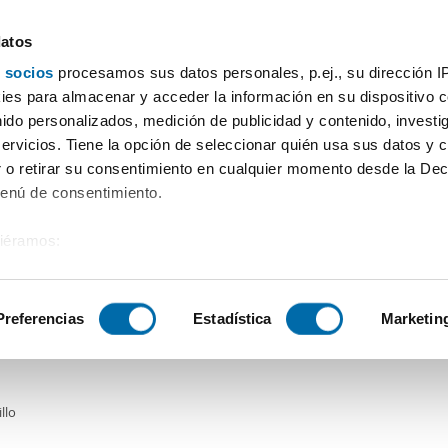
datos
 socios
procesamos sus datos personales, p.ej., su dirección I
Preis
Wohnfläche
Zimmer
Mehr Filter - 1
es para almacenar y acceder la información en su dispositivo co
nido personalizados, medición de publicidad y contenido, investi
servicios. Tiene la opción de seleccionar quién usa sus datos y 
 o retirar su consentimiento en cualquier momento desde la Dec
Sortierung Enalqui
Menú de consentimiento.
siéramos:
0€
 sobre su ubicación geográfica que puede tener una precisión de
2
m
2 Zi.
1 Badezimmer
tivo analizándolo activamente para buscar características específ
Preferencias
Estadística
Marketin
er piso amueblado Soldeu-el tarter-incles
sobre cómo se procesan sus datos personales y establezca su
 de datos
. Puede cambiar o retirar su consentimiento en cualq
llo
es.