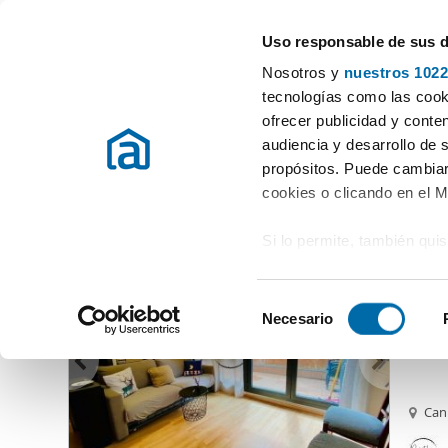
Uso responsable de sus 
Experten in Wohnungsvermietung
Nosotros y
nuestros 1022
Ort auswählen
tecnologías como las cooki
ofrecer publicidad y conte
Beginn
Mietwohnungen Andorra
Vermieten Wohnung Andorra
audiencia y desarrollo de 
propósitos. Puede cambiar
Vermieten Wohnung Andorra
Provinz
(209 Immobilien)
cookies o clicando en el 
Si lo permite, también qui
1.60
Recopilar información
55
metros
S
Identificar su disposi
Necesario
Alquil
e
digitales)
l
Obtenga más información 
e
preferencias en la
sección
c
Cani
en la Declaración de cooki
c