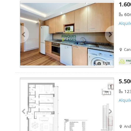
1.60
60
Alquil
Cani
1
/28
5.50
12
Alquil
Ando