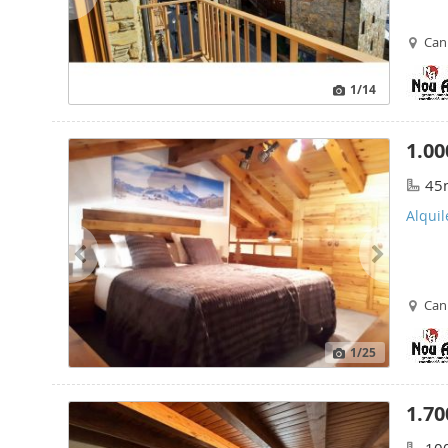
Cani
1
/14
1.00
45
Alquil
Cani
1
/25
1.70