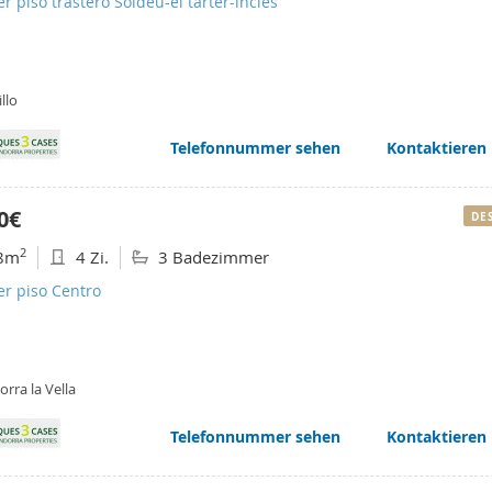
er piso trastero Soldeu-el tarter-incles
llo
Telefonnummer sehen
Kontaktieren
0€
DE
2
8m
4 Zi.
3 Badezimmer
er piso Centro
rra la Vella
Telefonnummer sehen
Kontaktieren