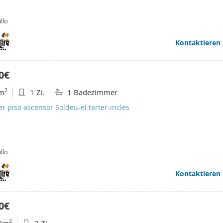
llo
Kontaktieren
0€
2
m
1 Zi.
1 Badezimmer
er piso ascensor Soldeu-el tarter-incles
llo
Kontaktieren
0€
2