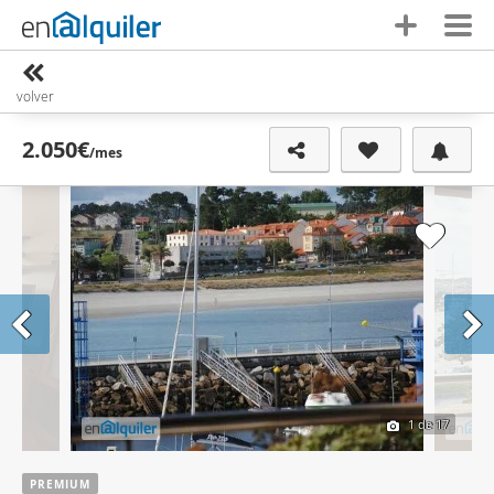
volver
2.050€
/mes
1
de 17
PREMIUM