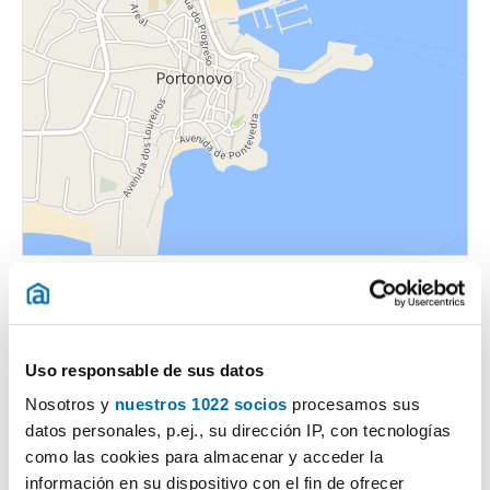
Uso responsable de sus datos
Nosotros y
nuestros 1022 socios
procesamos sus
Certificado energético
datos personales, p.ej., su dirección IP, con tecnologías
como las cookies para almacenar y acceder la
ESCALA DE LA CALIFICACIÓN ENERGÉTICA
Consumo energía
Emisiones
información en su dispositivo con el fin de ofrecer
2
2