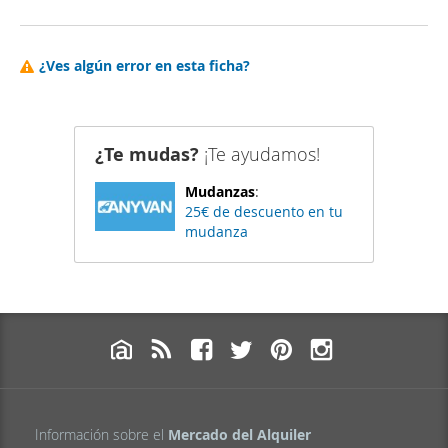
¿Ves algún error en esta ficha?
¿Te mudas?
¡Te ayudamos!
Mudanzas
:
25€ de descuento en tu
mudanza
Información sobre el
Mercado del Alquiler