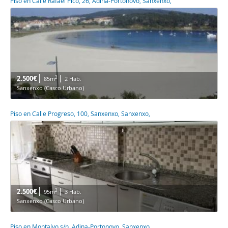
Piso en Calle Rafael Pico, 26, Adina-Portonovo, Sanxenxo,
2.500€
2
85m
2 Hab.
Sanxenxo (Casco Urbano)
Piso en Calle Progreso, 100, Sanxenxo, Sanxenxo,
2.500€
2
95m
3 Hab.
Sanxenxo (Casco Urbano)
Piso en Montalvo s/n, Adina-Portonovo, Sanxenxo,