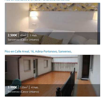
2.500€
2
45m
1 Hab.
Sanxenxo (Casco Urbano)
Piso en Calle Areal, 16, Adina-Portonovo, Sanxenxo,
3.000€
2
120m
4 Hab.
Sanxenxo (Casco Urbano)