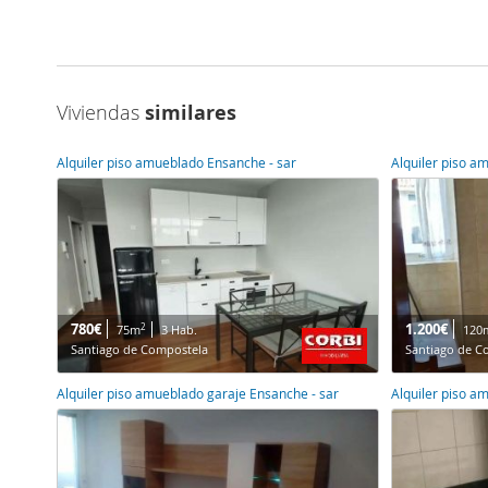
Viviendas
similares
Alquiler piso amueblado Ensanche - sar
Alquiler piso a
780€
1.200€
2
75m
3 Hab.
120
Santiago de Compostela
Santiago de C
Alquiler piso amueblado garaje Ensanche - sar
Alquiler piso 