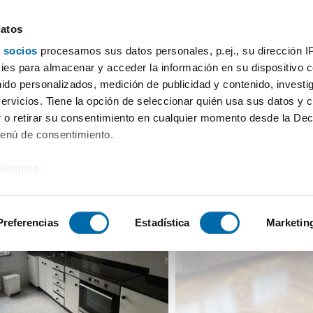
datos
 socios
procesamos sus datos personales, p.ej., su dirección I
uiler piso con 2 baños Ensanche - sar
es para almacenar y acceder la información en su dispositivo co
nido personalizados, medición de publicidad y contenido, investi
servicios. Tiene la opción de seleccionar quién usa sus datos y 
 o retirar su consentimiento en cualquier momento desde la Dec
Menú de consentimiento.
siéramos:
 sobre su ubicación geográfica que puede tener una precisión de
tivo analizándolo activamente para buscar características específ
Preferencias
Estadística
Marketin
sobre cómo se procesan sus datos personales y establezca su
 de datos
. Puede cambiar o retirar su consentimiento en cualq
es.