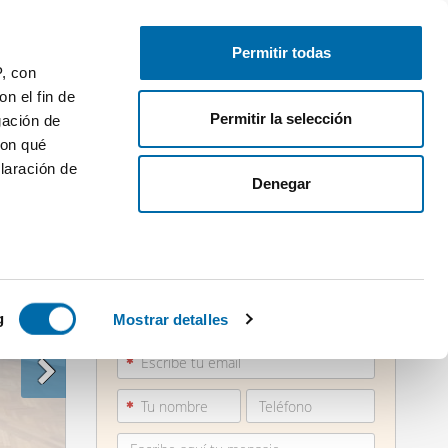
Publica gratis
Inicia sesión
Permitir todas
P, con
n el fin de
Permitir la selección
gación de
con qué
laración de
Denegar
 varios
881 28...
icas (huellas
g
Mostrar detalles
Ver teléfono
s
uier momento