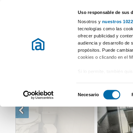
Uso responsable de sus 
Especialistas en pisos en alquiler
Nosotros y
nuestros 1022
Alquiler Pisos A Coruña
Alquiler Pisos Santiago de compostela
Alq
tecnologías como las cooki
ofrecer publicidad y conte
audiencia y desarrollo de 
propósitos. Puede cambiar
cookies o clicando en el 
Si lo permite, también qui
Recopilar información
metros
S
Identificar su disposi
Necesario
e
digitales)
l
Obtenga más información 
e
preferencias en la
sección
c
en la Declaración de cooki
c