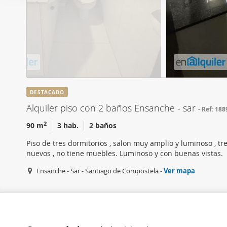
i
Las cookies de este sitio 
ó
de redes sociales y analiz
n
sitio web con nuestros par
d
combinarla con otra inform
e
que haya hecho de sus ser
c
o
n
DESTACADO
s
Alquiler piso con 2 baños Ensanche - sar
Ref: 18
e
n
2
90 m
3 hab.
2 baños
t
Piso de tres dormitorios , salon muy amplio y luminoso , t
i
nuevos , no tiene muebles. Luminoso y con buenas vistas.
m
Ensanche - Sar - Santiago de Compostela -
Ver mapa
i
e
n
t
o