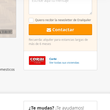
er funciones
 haga del
den
Quiero recibir la newsletter de Enalquiler
r del uso
Contactar
1
de 17
Recuerda: alquiler para estancias largas de
más de 6 meses
Corbi
Ver todas sus viviendas
omesticos
¿Te mudas?
¡Te ayudamos!