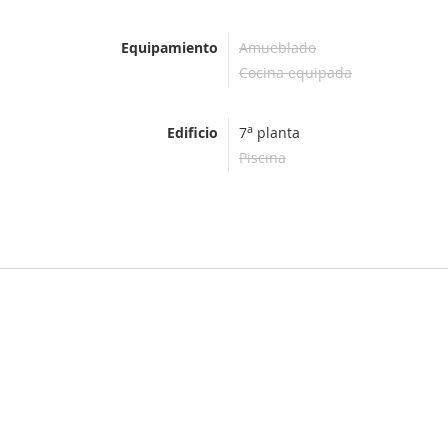
Equipamiento
Amueblado
Cocina equipada
a
Edificio
7
planta
Piscina