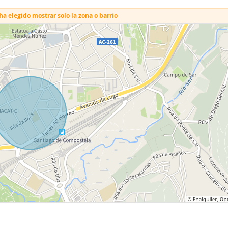
a elegido mostrar solo la zona o barrio