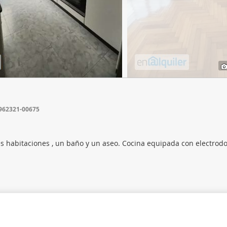
web se usan para personalizar el contenido y los anuncios, ofrec
ar el tráfico. Además, compartimos información sobre el uso que
tners de redes sociales, publicidad y análisis web, quienes pue
ación que les haya proporcionado o que hayan recopilado a parti
vicios.
8962321-00675
res habitaciones , un baño y un aseo. Cocina equipada con electrod