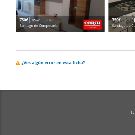
750€
750€
2
2
85m
3 Hab.
85m
Santiago de Compostela
Santiago de C
¿Ves algún error en esta ficha?
L