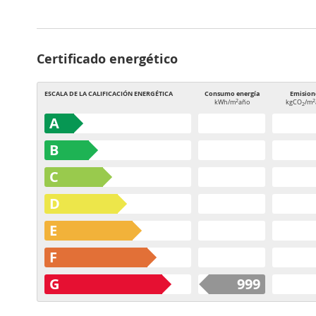
Certificado energético
ESCALA DE LA CALIFICACIÓN ENERGÉTICA
Consumo energía
Emision
2
2
kWh/m
año
kgCO
/m
2
A
B
C
D
E
F
G
999