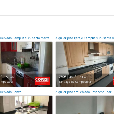
mueblado Campus sur - santa marta
Alquiler piso garaje Campus sur - santa 
750€
2
2
m
5 Hab.
40m
1 Hab.
ompostela
Santiago de Compostela
amueblado Conxo
Alquiler piso amueblado Ensanche - sar