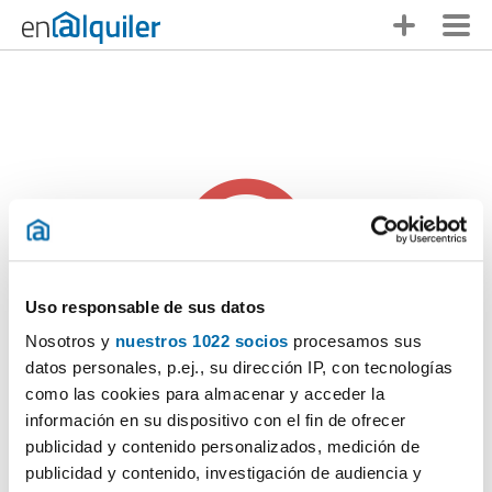
Uso responsable de sus datos
Nosotros y
nuestros 1022 socios
procesamos sus
Alguien se te ha adelantado
datos personales, p.ej., su dirección IP, con tecnologías
como las cookies para almacenar y acceder la
Lo sentimos pero
este anuncio ya no está disponible
. ¡No te
información en su dispositivo con el fin de ofrecer
desanimes, en Enalquiler tienes muchas otras opciones!
publicidad y contenido personalizados, medición de
publicidad y contenido, investigación de audiencia y