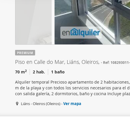
i
Las cookies de este sitio 
ó
de redes sociales y analiz
n
sitio web con nuestros par
d
combinarla con otra inform
e
que haya hecho de sus ser
c
o
n
PREMIUM
s
Piso en Calle do Mar, Liáns, Oleiros,
Ref: 108293011
e
n
2
70 m
2 hab.
1 baño
t
Alquiler temporal Precioso apartamento de 2 habitaciones, c
i
m de la playa y con todos los servicios necesarios para el 
m
con salida galería, 2 dormitorios, baño y cocina Incluye pla
i
Liáns - Oleiros (Oleiros) -
Ver mapa
e
n
t
o