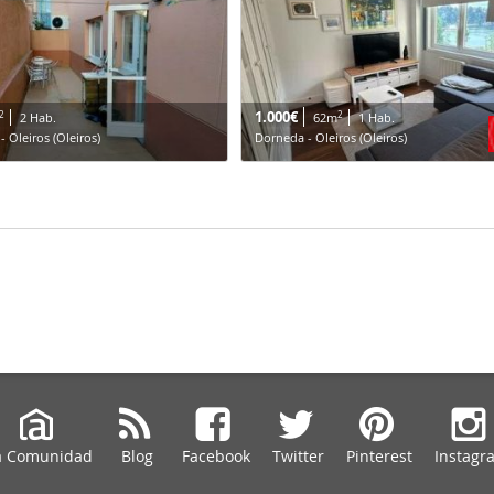
1.000€
2
2
2 Hab.
62m
1 Hab.
- Oleiros (Oleiros)
Dorneda - Oleiros (Oleiros)
a Comunidad
Blog
Facebook
Twitter
Pinterest
Instagr