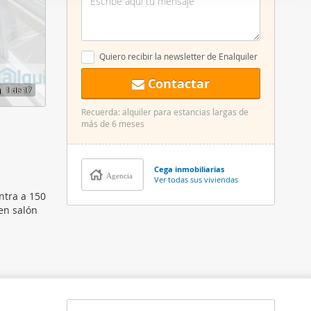
er funciones
 haga del
den
Quiero recibir la newsletter de Enalquiler
r del uso
Contactar
1
de 17
Recuerda: alquiler para estancias largas de
más de 6 meses
Cega inmobiliarias
Agencia
Ver todas sus viviendas
ntra a 150
 en salón