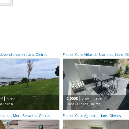
ndependiente en Liáns, Oleiros,
Piso en Calle Viñas da Babilonia, Liáns, Ol
2.000€
2
2
m
3 Hab.
70m
2 Hab.
 (Oleiros)
Liáns - Oleiros (Oleiros)
ividanes, Mera-Serantes, Oleiros,
Piso en Calle Aguieira, Liáns, Oleiros,