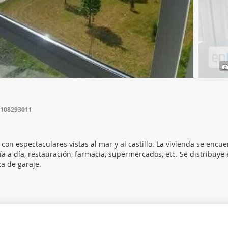
web se usan para personalizar el contenido y los anuncios, ofrec
ar el tráfico. Además, compartimos información sobre el uso que
tners de redes sociales, publicidad y análisis web, quienes pue
ación que les haya proporcionado o que hayan recopilado a parti
vicios.
-108293011
on espectaculares vistas al mar y al castillo. La vivienda se encue
día a día, restauración, farmacia, supermercados, etc. Se distribuye
za de garaje.