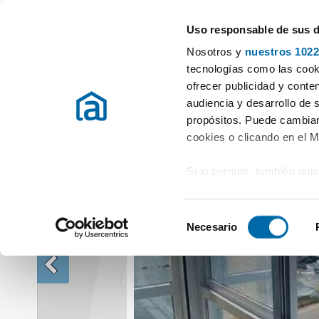
Uso responsable de sus 
Especialistas en pisos en alquiler
Nosotros y
nuestros 1022
Alquiler Pisos A Coruña
Alquiler Pisos Oleiros (oleiros)
Piso en Cal
tecnologías como las cooki
ofrecer publicidad y conte
audiencia y desarrollo de 
propósitos. Puede cambiar
cookies o clicando en el 
Si lo permite, también qui
Recopilar información
metros
S
Identificar su disposi
Necesario
e
digitales)
l
Obtenga más información 
e
preferencias en la
sección
c
en la Declaración de cooki
c