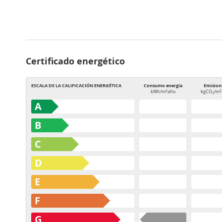
Certificado energético
ESCALA DE LA CALIFICACIÓN ENERGÉTICA
Consumo energía
Emision
2
2
kWh/m
año
kgCO
/m
2
A
B
C
D
E
F
G