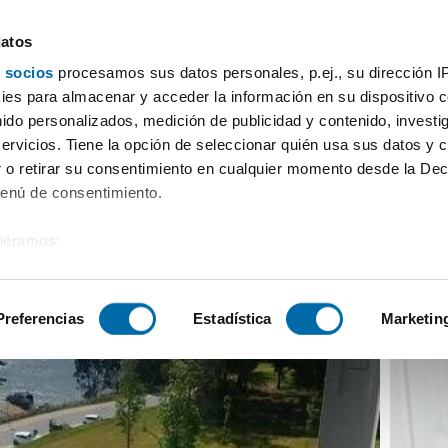
datos
 socios
procesamos sus datos personales, p.ej., su dirección I
le do Mar, Liáns, Oleiros,
es para almacenar y acceder la información en su dispositivo co
nido personalizados, medición de publicidad y contenido, investi
servicios. Tiene la opción de seleccionar quién usa sus datos y 
 o retirar su consentimiento en cualquier momento desde la Dec
Menú de consentimiento.
siéramos:
 sobre su ubicación geográfica que puede tener una precisión de
tivo analizándolo activamente para buscar características específ
Preferencias
Estadística
Marketin
sobre cómo se procesan sus datos personales y establezca su
 de datos
. Puede cambiar o retirar su consentimiento en cualq
es.