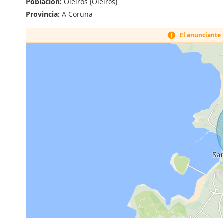
Población:
Oleiros (Oleiros)
Provincia:
A Coruña
El anunciante h