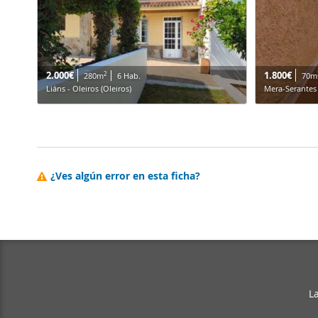
2.000€
1.800€
2
280m
6 Hab.
70m
Liáns - Oleiros (Oleiros)
Mera-Serantes 
¿Ves algún error en esta ficha?
L