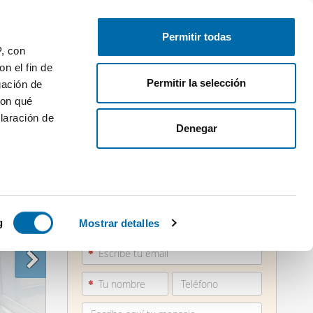
Publica gratis
Inicia sesión
Permitir todas
P, con
n el fin de
Permitir la selección
gación de
con qué
laración de
Denegar
 varios
881 28...
icas (huellas
g
Mostrar detalles
Ver teléfono
s
uier momento