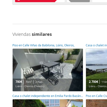
Viviendas
similares
Piso en Calle Viñas da Babilonia, Liáns, Oleiros,
Casa o chalet i
780€
2.700€
2
70m
2 Hab.
110
Liáns - Oleiros (Oleiros)
Liáns - Oleiros
Casa o chalet independiente en Emilia Pardo Bazán, Liáns, Oleiros,
Piso en Calle C