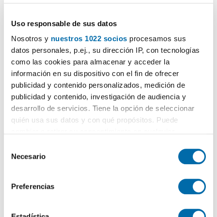
Seguridad
Uso responsable de sus datos
Limpieza
Nosotros y
nuestros 1022 socios
procesamos sus
¿Quieres más información de este barrio?
datos personales, p.ej., su dirección IP, con tecnologías
Entra en La Comunidad
como las cookies para almacenar y acceder la
información en su dispositivo con el fin de ofrecer
publicidad y contenido personalizados, medición de
publicidad y contenido, investigación de audiencia y
desarrollo de servicios. Tiene la opción de seleccionar
quién usa sus datos y con qué propósitos. Puede
Certificado energético
cambiar o retirar su consentimiento en cualquier
momento desde la Declaración de cookies o clicando en
S
ESCALA DE LA CALIFICACIÓN ENERGÉTICA
Consumo energía
Emisiones
2
2
kWh/m
año
kgCO
/m
año
el Menú de consentimiento.
Necesario
2
e
A
l
Si lo permite, también quisiéramos:
e
B
Preferencias
Recopilar información sobre su ubicación geográfica
c
C
que puede tener una precisión de varios metros
c
Identificar su dispositivo analizándolo activamente
i
Estadística