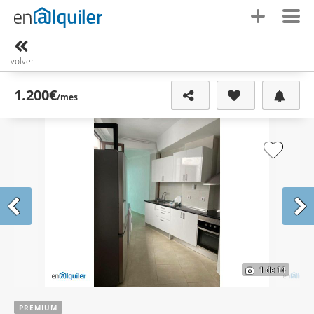
volver
1.200€
/mes
1
de 14
PREMIUM