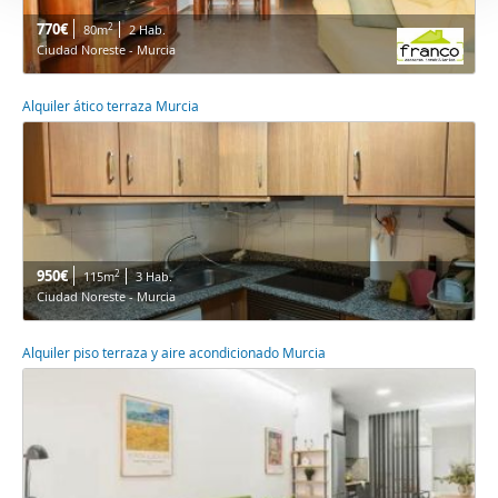
770€
2
80m
2 Hab.
Ciudad Noreste - Murcia
Alquiler ático terraza Murcia
950€
2
115m
3 Hab.
Ciudad Noreste - Murcia
Alquiler piso terraza y aire acondicionado Murcia