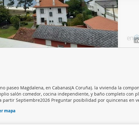
web se usan para personalizar el contenido y los anuncios, ofrec
ar el tráfico. Además, compartimos información sobre el uso que
tners de redes sociales, publicidad y análisis web, quienes pue
ación que les haya proporcionado o que hayan recopilado a parti
vicios.
leno paseo Magdalena, en Cabanas(A Coruña). la vivienda la compo
amplio salón comedor, cocina independiente, y baño completo con p
 a partir Septiembre2026 Preguntar posibilidad por quincenas en ve
er mapa