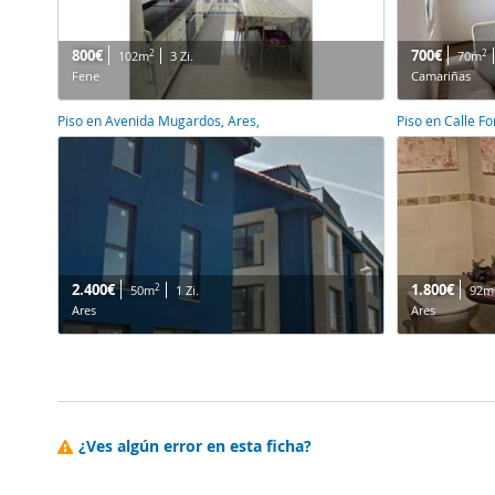
800€
700€
2
2
102m
3 Zi.
70m
Fene
Camariñas
Piso en Avenida Mugardos, Ares,
Piso en Calle Fo
2.400€
1.800€
2
50m
1 Zi.
92m
Ares
Ares
¿Ves algún error en esta ficha?