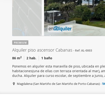
i
Las cookies de este sitio 
ó
de redes sociales y analiz
n
sitio web con nuestros par
d
combinarla con otra inform
e
que haya hecho de sus ser
c
o
n
PREMIUM
s
Alquiler piso ascensor Cabanas
Ref: AL-0003
e
n
2
86 m
2 hab.
1 baño
t
Ponemos en alquiler esta maravilla de piso, ubicada en p
i
habitaciones(una de ellas con terraza orientada al mar), 
m
ducha. Alquiler para curso escolar, de septiembre a Junio,
i
Magdalena (San Martiño de San Martiño de Porto-Cabanas) -
V
e
n
t
o