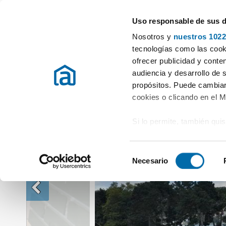
Uso responsable de sus 
Especialistas en pisos en alquiler
Nosotros y
nuestros 1022
Alquiler Pisos A Coruña
Alquiler Pisos Magdalena (san martiño de s
tecnologías como las cooki
ofrecer publicidad y conte
audiencia y desarrollo de 
propósitos. Puede cambiar
cookies o clicando en el 
Si lo permite, también qui
Recopilar información
metros
S
Identificar su disposi
Necesario
e
digitales)
l
Obtenga más información 
e
preferencias en la
sección
c
en la Declaración de cooki
c