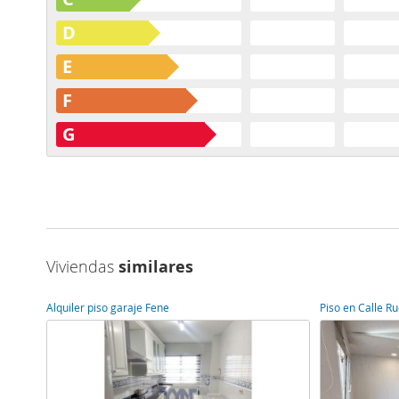
D
E
F
G
Viviendas
similares
Alquiler piso garaje Fene
Piso en Calle R