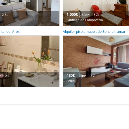
1.000€
2
2 Zi.
82m
3 Zi.
Santiago de Compostela
ntelide, Ares,
Alquiler piso amueblado Zona ultramar
480€
2
2
2 Zi.
75m
3 Zi.
Ferrol