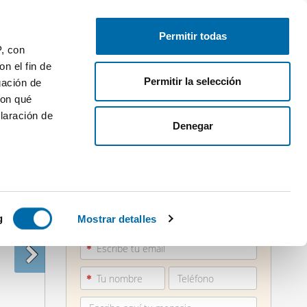
Publica gratis
Inicia sesión
Permitir todas
P, con
n el fin de
Permitir la selección
gación de
con qué
laración de
Denegar
 varios
881 28...
icas (huellas
g
Mostrar detalles
Ver teléfono
s
uier momento