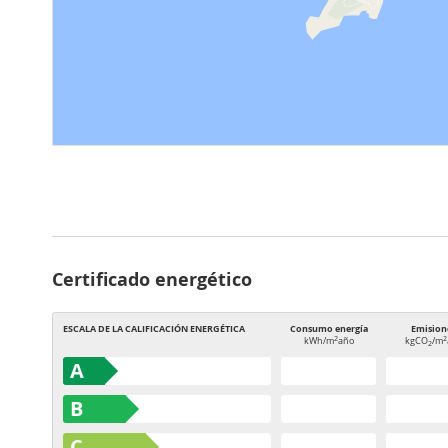
Certificado energético
ESCALA DE LA CALIFICACIÓN ENERGÉTICA
Consumo energía
Emision
2
2
kWh/m
año
kgCO
/m
2
A
B
C