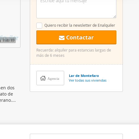
er funciones
 haga del
den
Quiero recibir la newsletter de Enalquiler
r del uso
Contactar
1
de 19
Recuerda: alquiler para estancias largas de
más de 6 meses
Lar de Montefaro
Agencia
Ver todas sus viviendas
nen dos
lato de
rano....