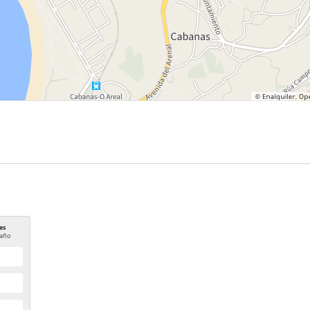
es
año