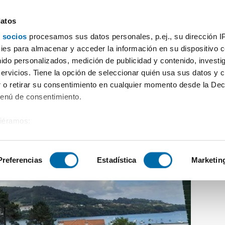
datos
 socios
procesamos sus datos personales, p.ej., su dirección I
an martiño de porto-cabanas)
Alquiler piso ascensor Cabanas
es para almacenar y acceder la información en su dispositivo co
nido personalizados, medición de publicidad y contenido, investi
servicios. Tiene la opción de seleccionar quién usa sus datos y 
 o retirar su consentimiento en cualquier momento desde la Dec
Menú de consentimiento.
siéramos:
 sobre su ubicación geográfica que puede tener una precisión de
tivo analizándolo activamente para buscar características específ
Preferencias
Estadística
Marketin
sobre cómo se procesan sus datos personales y establezca su
 de datos
. Puede cambiar o retirar su consentimiento en cualq
es.