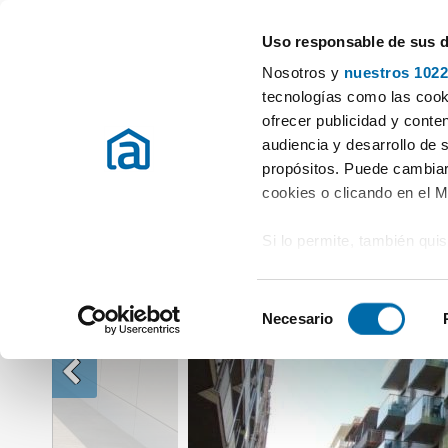
Uso responsable de sus 
Especialistas en pisos en alquiler
Nosotros y
nuestros 1022
Alquiler Pisos Alicante / Alacant
Alquiler Pisos Guardamar del segur
tecnologías como las cooki
ofrecer publicidad y conte
audiencia y desarrollo de 
propósitos. Puede cambiar
cookies o clicando en el 
Si lo permite, también qui
Recopilar información
metros
S
Identificar su disposi
Necesario
e
digitales)
l
Obtenga más información 
e
preferencias en la
sección
c
en la Declaración de cooki
c