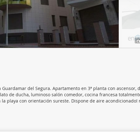
web se usan para personalizar el contenido y los anuncios, ofrec
ar el tráfico. Además, compartimos información sobre el uso que
tners de redes sociales, publicidad y análisis web, quienes pue
ación que les haya proporcionado o que hayan recopilado a parti
vicios.
en Guardamar del Segura. Apartamento en 3ª planta con ascensor, 
plato de ducha, luminoso salón comedor, cocina francesa totalment
 la playa con orientación sureste. Dispone de aire acondicionado! 