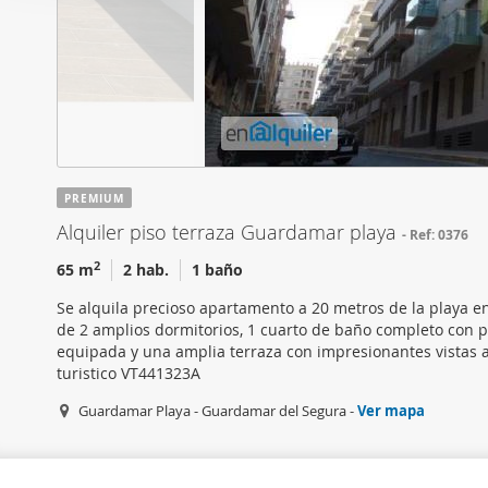
i
Las cookies de este sitio 
ó
de redes sociales y analiz
n
sitio web con nuestros par
d
combinarla con otra inform
e
que haya hecho de sus ser
c
o
n
PREMIUM
s
Alquiler piso terraza Guardamar playa
Ref: 0376
e
n
2
65 m
2 hab.
1 baño
t
Se alquila precioso apartamento a 20 metros de la playa 
i
de 2 amplios dormitorios, 1 cuarto de baño completo con 
m
equipada y una amplia terraza con impresionantes vistas a
i
turistico VT441323A
e
Guardamar Playa - Guardamar del Segura -
Ver mapa
n
t
o