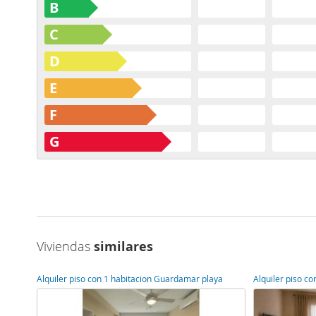
B
C
D
E
F
G
Viviendas
similares
Alquiler piso con 1 habitacion Guardamar playa
Alquiler piso c