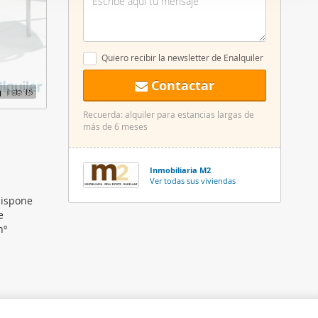
er funciones
 haga del
den
Quiero recibir la newsletter de Enalquiler
r del uso
Contactar
1
de 15
Recuerda: alquiler para estancias largas de
más de 6 meses
Inmobiliaria M2
Ver todas sus viviendas
dispone
e
nº