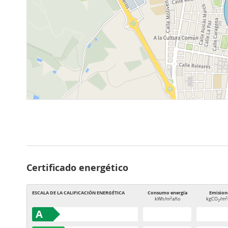
Certificado energético
ESCALA DE LA CALIFICACIÓN ENERGÉTICA
Consumo energía
Emision
2
2
kWh/m
año
kgCO
/m
2
A