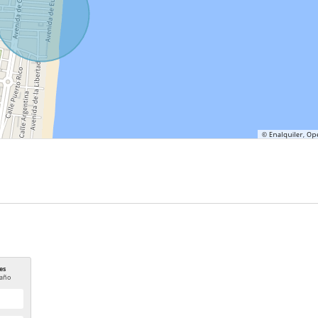
es
año