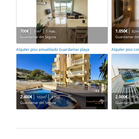
700€
1.050€
2
31m
1 Hab.
82m
Guardamar del Segura
Guardamar del
Alquiler piso amueblado Guardamar playa
Alquiler piso c
2.400€
2.000€
2
102m
3 Hab.
75m
Guardamar del Segura
Guardamar del