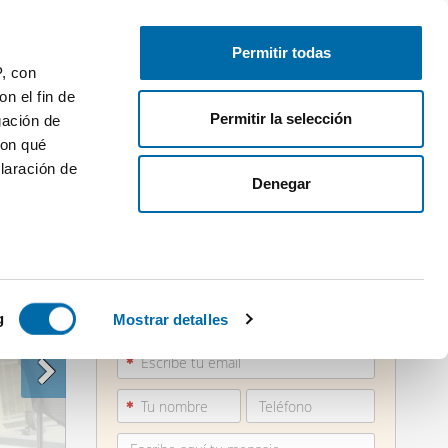
Publica gratis
Inicia sesión
Permitir todas
P, con
n el fin de
Permitir la selección
gación de
con qué
laración de
Denegar
 varios
865 73...
icas (huellas
g
Mostrar detalles
Ver teléfono
s
uier momento