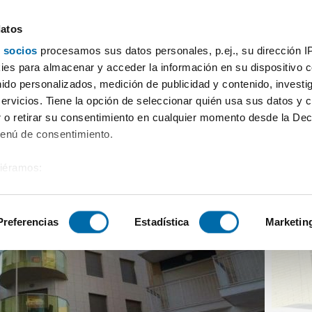
datos
 socios
procesamos sus datos personales, p.ej., su dirección I
a
Alquiler piso terraza Guardamar playa
es para almacenar y acceder la información en su dispositivo co
nido personalizados, medición de publicidad y contenido, investi
servicios. Tiene la opción de seleccionar quién usa sus datos y 
 o retirar su consentimiento en cualquier momento desde la Dec
Menú de consentimiento.
siéramos:
 sobre su ubicación geográfica que puede tener una precisión de
tivo analizándolo activamente para buscar características específ
Preferencias
Estadística
Marketin
sobre cómo se procesan sus datos personales y establezca su
 de datos
. Puede cambiar o retirar su consentimiento en cualq
es.