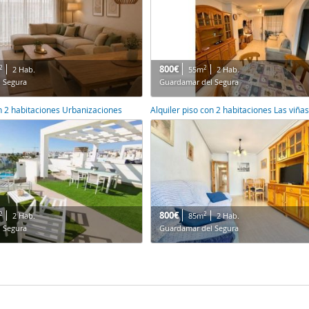
800€
2
2
2 Hab.
55m
2 Hab.
 Segura
Guardamar del Segura
on 2 habitaciones Urbanizaciones
Alquiler piso con 2 habitaciones Las viña
800€
2
2
2 Hab.
85m
2 Hab.
 Segura
Guardamar del Segura