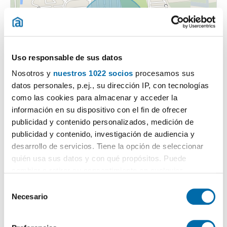
Uso responsable de sus datos
Nosotros y
nuestros 1022 socios
procesamos sus
datos personales, p.ej., su dirección IP, con tecnologías
como las cookies para almacenar y acceder la
información en su dispositivo con el fin de ofrecer
publicidad y contenido personalizados, medición de
publicidad y contenido, investigación de audiencia y
desarrollo de servicios. Tiene la opción de seleccionar
quién usa sus datos y con qué propósitos. Puede
cambiar o retirar su consentimiento en cualquier
momento desde la Declaración de cookies o clicando en
S
Certificado energético
el Menú de consentimiento.
Necesario
e
l
Si lo permite, también quisiéramos:
ESCALA DE LA CALIFICACIÓN ENERGÉTICA
Consumo energía
Emisiones
e
2
2
kWh/m
año
kgCO
/m
año