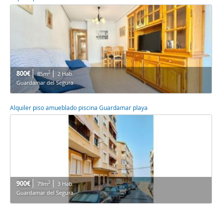
800€
2
85m
2 Hab.
Guardamar del Segura
Alquiler piso amueblado piscina Guardamar playa
900€
2
79m
3 Hab.
Guardamar del Segura