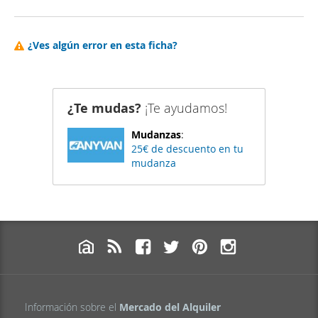
¿Ves algún error en esta ficha?
¿Te mudas?
¡Te ayudamos!
Mudanzas
:
25€ de descuento en tu
mudanza
Información sobre el
Mercado del Alquiler