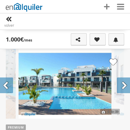
volver
1.000€
/mes
1
de 20
PREMIUM