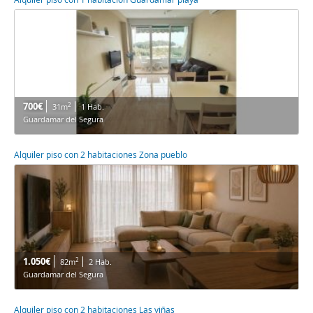
700€
2
31m
1 Hab.
Guardamar del Segura
Alquiler piso con 2 habitaciones Zona pueblo
1.050€
2
82m
2 Hab.
Guardamar del Segura
Alquiler piso con 2 habitaciones Las viñas