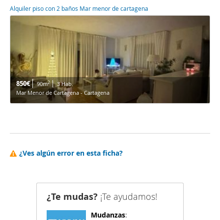
Alquiler piso con 2 baños Mar menor de cartagena
850€
2
90m
3 Hab.
Mar Menor de Cartagena - Cartagena
¿Ves algún error en esta ficha?
¿Te mudas?
¡Te ayudamos!
Mudanzas
: