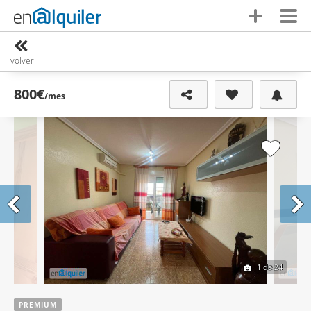
volver
800€
/mes
1
de 24
PREMIUM