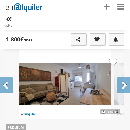
volver
1.800€
/mes
1
de 12
PREMIUM