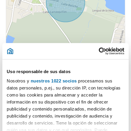
¿Qué opina la gente sobre el barrio Los Nietos-Islas
Menores-Mar de Cristal?
Uso responsable de sus datos
Nosotros y
nuestros 1022 socios
procesamos sus
Puntuación general
datos personales, p.ej., su dirección IP, con tecnologías
como las cookies para almacenar y acceder la
Transporte públicos
información en su dispositivo con el fin de ofrecer
publicidad y contenido personalizados, medición de
Seguridad
publicidad y contenido, investigación de audiencia y
desarrollo de servicios. Tiene la opción de seleccionar
Limpieza
quién usa sus datos y con qué propósitos. Puede