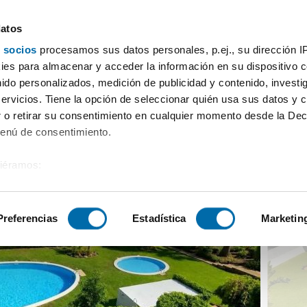
datos
 socios
procesamos sus datos personales, p.ej., su dirección I
aza Magaluf
es para almacenar y acceder la información en su dispositivo co
nido personalizados, medición de publicidad y contenido, investi
servicios. Tiene la opción de seleccionar quién usa sus datos y 
 o retirar su consentimiento en cualquier momento desde la Dec
Menú de consentimiento.
siéramos:
 sobre su ubicación geográfica que puede tener una precisión de
tivo analizándolo activamente para buscar características específ
Preferencias
Estadística
Marketin
sobre cómo se procesan sus datos personales y establezca su
 de datos
. Puede cambiar o retirar su consentimiento en cualq
es.