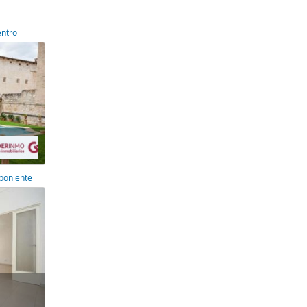
entro
 poniente