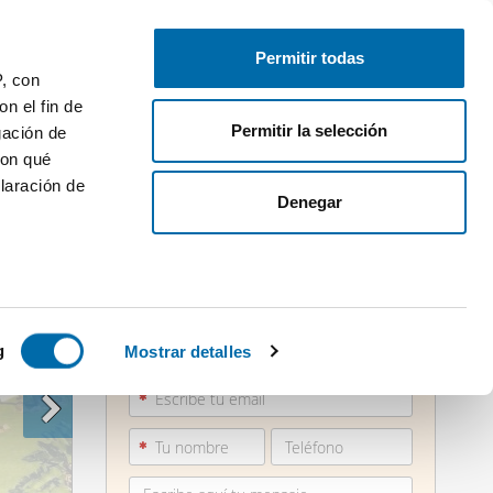
Publica gratis
Inicia sesión
Permitir todas
P, con
n el fin de
Permitir la selección
gación de
con qué
laración de
Denegar
 varios
871 21...
icas (huellas
g
Mostrar detalles
Ver teléfono
s
uier momento