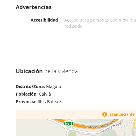
Advertencias
Accesibilidad
Acceso para personas con movilid
reducida
Ubicación
de la vivienda
Distrito/Zona:
Magaluf
Población:
Calvià
Provincia:
Illes Balears
El anunciante h