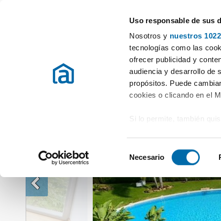
Uso responsable de sus 
Especialistas en pisos en alquiler
Nosotros y
nuestros 1022
Alquiler Pisos Illes Balears
Alquiler Pisos Calvià
Alquiler piso terr
tecnologías como las cooki
ofrecer publicidad y conte
audiencia y desarrollo de 
propósitos. Puede cambiar
cookies o clicando en el 
Si lo permite, también qui
Recopilar información
metros
S
Identificar su disposi
Necesario
e
digitales)
l
Obtenga más información 
e
preferencias en la
sección
c
en la Declaración de cooki
c