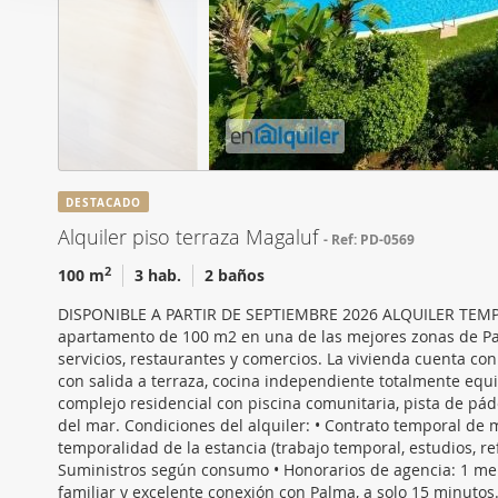
i
Las cookies de este sitio 
ó
de redes sociales y analiz
n
sitio web con nuestros par
d
combinarla con otra inform
e
que haya hecho de sus ser
c
o
n
DESTACADO
s
Alquiler piso terraza Magaluf
Ref: PD-0569
e
n
2
100 m
3 hab.
2 baños
t
DISPONIBLE A PARTIR DE SEPTIEMBRE 2026 ALQUILER TEMPO
i
apartamento de 100 m2 en una de las mejores zonas de Pa
m
servicios, restaurantes y comercios. La vivienda cuenta co
i
con salida a terraza, cocina independiente totalmente equ
complejo residencial con piscina comunitaria, pista de pád
e
del mar. Condiciones del alquiler: • Contrato temporal de 
n
temporalidad de la estancia (trabajo temporal, estudios, r
t
Suministros según consumo • Honorarios de agencia: 1 me
o
familiar y excelente conexión con Palma, a solo 15 minuto