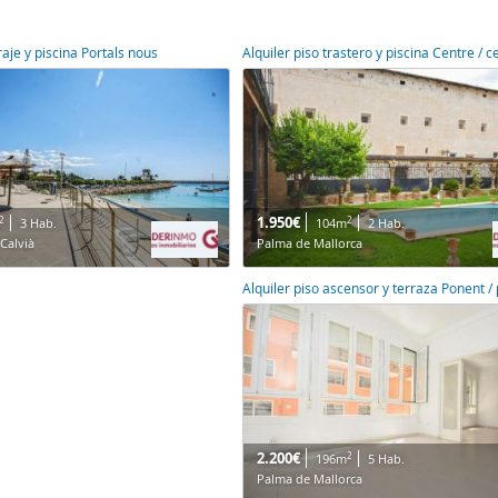
raje y piscina Portals nous
Alquiler piso trastero y piscina Centre / c
1.950€
2
2
3 Hab.
104m
2 Hab.
 Calvià
Palma de Mallorca
Alquiler piso ascensor y terraza Ponent /
2.200€
2
196m
5 Hab.
Palma de Mallorca