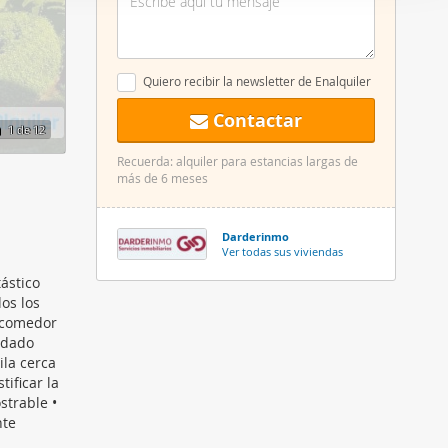
er funciones
 haga del
den
Quiero recibir la newsletter de Enalquiler
r del uso
Contactar
1
de 12
Recuerda: alquiler para estancias largas de
más de 6 meses
Darderinmo
Ver todas sus viviendas
ástico
os los
n-comedor
idado
ila cerca
ificar la
strable •
nte