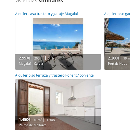
Viviendas
similares
Alquiler casa trastero y garaje Magaluf
Alquiler piso ga
2.957€
2.200€
2
200m
3 Hab.
99m
Magaluf - Calvià
Portals Nous -
Alquiler piso terraza y trastero Ponent / poniente
1.450€
2
61m
3 Hab.
Palma de Mallorca