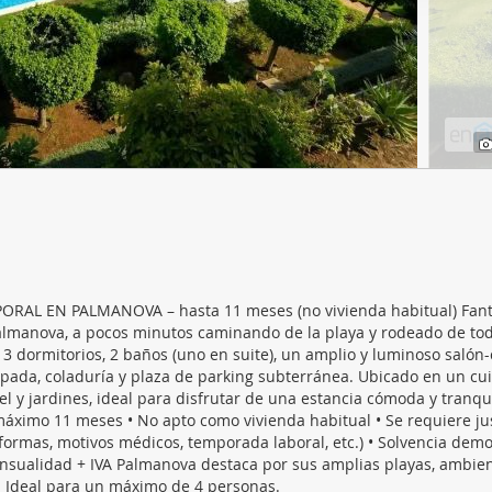
web se usan para personalizar el contenido y los anuncios, ofrec
ar el tráfico. Además, compartimos información sobre el uso que
tners de redes sociales, publicidad y análisis web, quienes pue
ación que les haya proporcionado o que hayan recopilado a parti
vicios.
RAL EN PALMANOVA – hasta 11 meses (no vivienda habitual) Fant
lmanova, a pocos minutos caminando de la playa y rodeado de tod
n 3 dormitorios, 2 baños (uno en suite), un amplio y luminoso saló
ipada, coladuría y plaza de parking subterránea. Ubicado en un cu
el y jardines, ideal para disfrutar de una estancia cómoda y tranqu
máximo 11 meses • No apto como vivienda habitual • Se requiere just
eformas, motivos médicos, temporada laboral, etc.) • Solvencia demo
nsualidad + IVA Palmanova destaca por sus amplias playas, ambie
s. Ideal para un máximo de 4 personas.