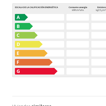
ESCALA DE LA CALIFICACIÓN ENERGÉTICA
Consumo energía
Emision
2
2
kWh/m
año
kgCO
/m
2
A
B
C
D
E
F
G