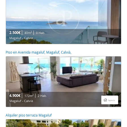
2.500€
2
40m
0 Hab.
Magaluf - Calvià
Piso en Avenida magaluf, Magaluf, Calvià,
4.900€
2
172m
2 Hab.
Magaluf - Calvià
Agencia
Alquiler piso terraza Magaluf