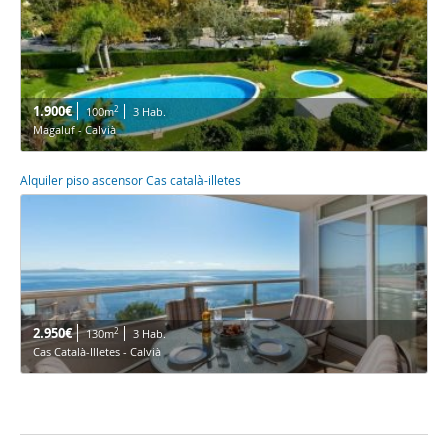
1.900€
2
100m
3 Hab.
Magaluf - Calvià
Alquiler piso ascensor Cas català-illetes
2.950€
2
130m
3 Hab.
Cas Català-Illetes - Calvià