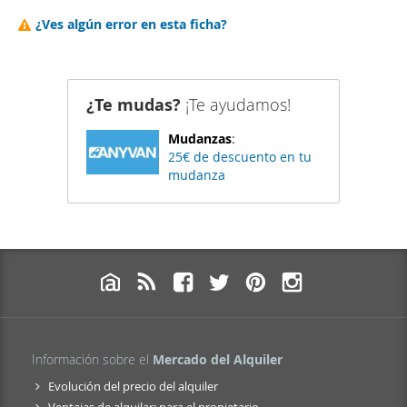
¿Ves algún error en esta ficha?
¿Te mudas?
¡Te ayudamos!
Mudanzas
:
25€ de descuento en tu
mudanza
Información sobre el
Mercado del Alquiler
Evolución del precio del alquiler