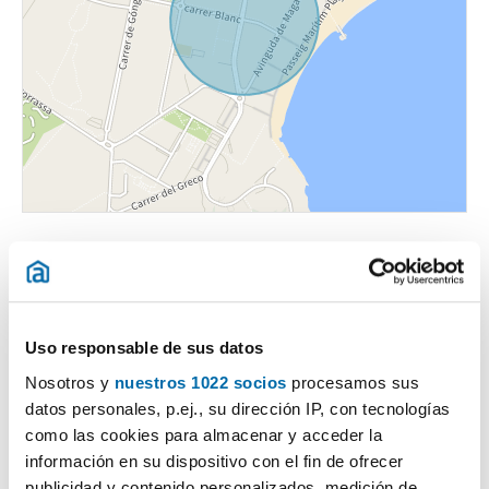
Uso responsable de sus datos
Certificado energético
Nosotros y
nuestros 1022 socios
procesamos sus
datos personales, p.ej., su dirección IP, con tecnologías
como las cookies para almacenar y acceder la
ESCALA DE LA CALIFICACIÓN ENERGÉTICA
Consumo energía
Emisiones
2
2
kWh/m
año
kgCO
/m
año
2
información en su dispositivo con el fin de ofrecer
A
publicidad y contenido personalizados, medición de