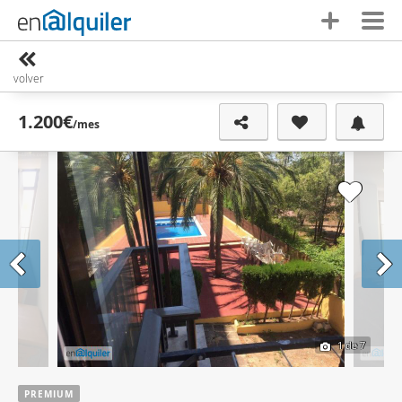
volver
1.200€
/mes
1
de 7
PREMIUM