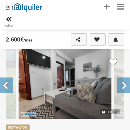
volver
2.600€
/mes
1
de 29
DESTACADO