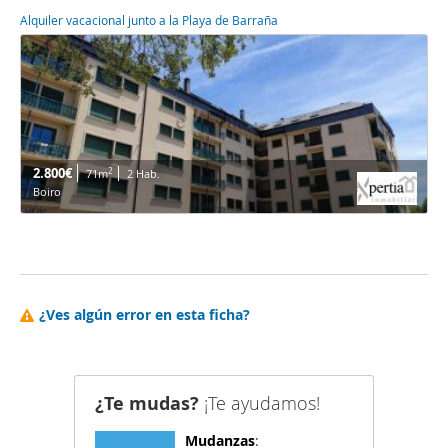
Alquiler vacacional junto a la Playa de Barraña
2.800€
2
71m
2 Hab.
Boiro
¿Ves algún error en esta ficha?
¿Te mudas?
¡Te ayudamos!
Mudanzas
: