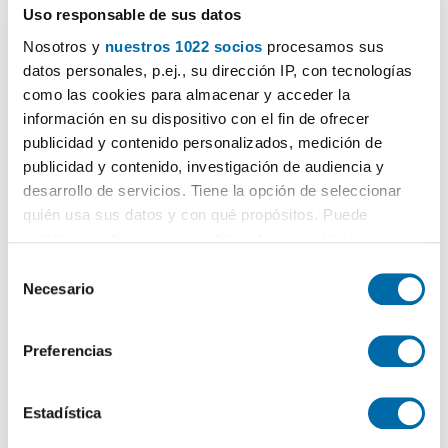
Uso responsable de sus datos
Población:
Boiro
Nosotros y
nuestros 1022 socios
procesamos sus
Provincia:
A Coruña
datos personales, p.ej., su dirección IP, con tecnologías
como las cookies para almacenar y acceder la
El anunciante ha elegido mostrar solo la zona o barrio
información en su dispositivo con el fin de ofrecer
publicidad y contenido personalizados, medición de
publicidad y contenido, investigación de audiencia y
desarrollo de servicios. Tiene la opción de seleccionar
quién usa sus datos y con qué propósitos. Puede
cambiar o retirar su consentimiento en cualquier
momento desde la Declaración de cookies o clicando en
S
el Menú de consentimiento.
Necesario
e
l
Si lo permite, también quisiéramos:
e
Preferencias
Recopilar información sobre su ubicación geográfica
c
que puede tener una precisión de varios metros
c
Identificar su dispositivo analizándolo activamente
i
Estadística
para buscar características específicas (huellas
ó