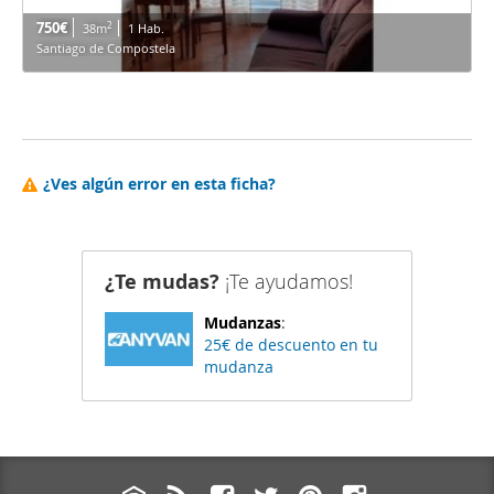
750€
2
38m
1 Hab.
Santiago de Compostela
¿Ves algún error en esta ficha?
¿Te mudas?
¡Te ayudamos!
Mudanzas
:
25€ de descuento en tu
mudanza