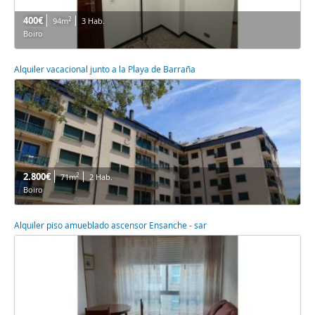
400€
2
94m
3 Hab.
Boiro
Alquiler vacacional junto a la Playa de Barraña
2.800€
2
71m
2 Hab.
Boiro
Alquiler piso amueblado ascensor Ensanche - sar