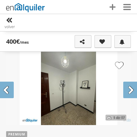
volver
400€
/mes
1
de 17
PREMIUM