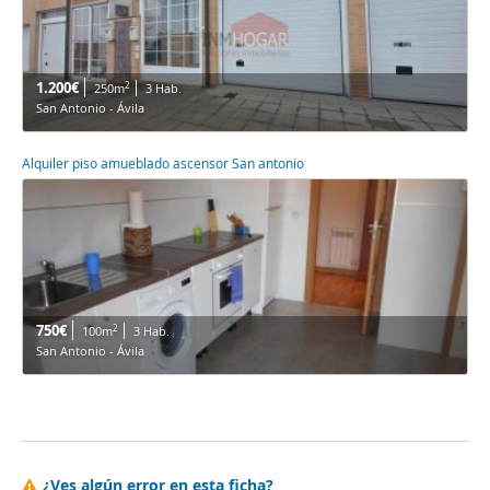
1.200€
2
250m
3 Hab.
San Antonio - Ávila
Alquiler piso amueblado ascensor San antonio
750€
2
100m
3 Hab.
San Antonio - Ávila
¿Ves algún error en esta ficha?