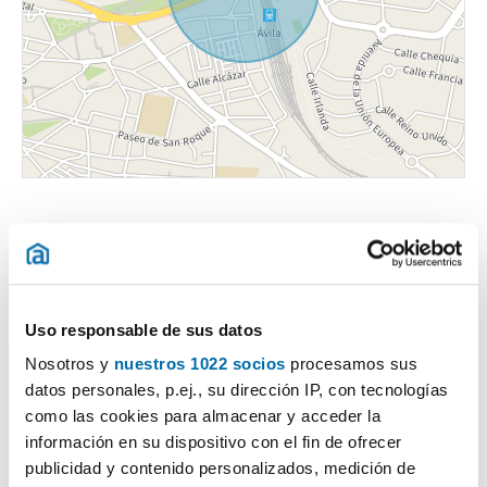
Uso responsable de sus datos
Certificado energético
Nosotros y
nuestros 1022 socios
procesamos sus
datos personales, p.ej., su dirección IP, con tecnologías
ESCALA DE LA CALIFICACIÓN ENERGÉTICA
Consumo energía
Emisiones
2
2
kWh/m
año
kgCO
/m
año
como las cookies para almacenar y acceder la
2
A
información en su dispositivo con el fin de ofrecer
publicidad y contenido personalizados, medición de
B