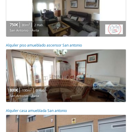
750€
2
80m
2 Hab.
San Antonio - Ávila
Alquiler piso amueblado ascensor San antonio
800€
2
130m
3 Hab.
San Antonio - Ávila
Alquiler casa amueblada San antonio