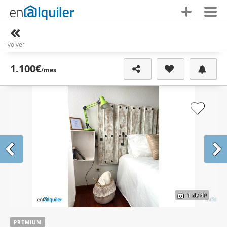
volver
1.100€
/mes
1
de 40
PREMIUM