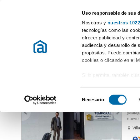
Uso responsable de sus 
Especialistas en pisos en alquiler
Nosotros y
nuestros 1022
Villanueva del Rosario
tecnologías como las cooki
ofrecer publicidad y conte
Inicio
Alquiler pisos Málaga
Alquiler Pisos Villanueva del Rosari
audiencia y desarrollo de 
propósitos. Puede cambiar
Alquiler Pisos Villanueva del Rosario
(1 viviendas)
cookies o clicando en el 
Si lo permite, también qui
600
Recopilar información
66
metros
S
Identificar su disposi
Necesario
Alquil
e
digitales)
APART
l
(Málag
Obtenga más información 
e
nuevo 
preferencias en la
sección
aparta
c
Vill
teletr
en la Declaración de cooki
c
mínimo