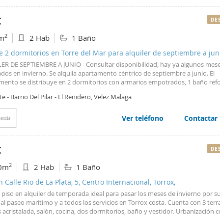
dad y servicios sin necesidad de desplazarse. Ubicadas en Mijas Golf, una 
ada que destaca por su entorno tranquilo y su cercanía a campos de golf, 
€
DE
plia oferta gastronómica. Además, dispone de excelente conexión por carre
 británico en las inmediaciones, lo que la convierte en una opción ideal tant
2
m
2 Hab
1 Baño
s como para profesionales internacionales. Se admiten mascotas, facilitand
 familia pueda disfrutar del hogar desde el primer momento. Existe la posibi
e 2 dormitorios en Torre del Mar para alquiler de septiembre a jun
ar plaza de parking por 50 al mes, aportando un extra de comodidad y seguri
ER DE SEPTIEMBRE A JUNIO - Consultar disponibilidad, hay ya algunos mes
dos en invierno. Se alquila apartamento céntrico de septiembre a junio. El
mento se distribuye en 2 dormitorios con armarios empotrados, 1 baño re
y salón con aire acondicionado. Dispone de dos terrazas. Ubicado en Torre 
e - Barrio Del Pilar - El Reñidero, Velez Malaga
o 250 metros de la playa, rodeado de todo tipo de servicios, tales como cafet
antes y tiendas. El centro comercial, el campo de golf y el parque acuático e
 en coche. Se requiere un mes de fianza y justificación de ingresos. #ref:14
Ver teléfono
Contactar
encia
€
DE
2
0m
2 Hab
1 Baño
n Calle Rio de La Plata, 5, Centro Internacional, Torrox,
piso en alquiler de temporada ideal para pasar los meses de invierno por s
 al paseo marítimo y a todos los servicios en Torrox costa. Cuenta con 3 terr
s acristalada, salón, cocina, dos dormitorios, baño y vestidor. Urbanización 