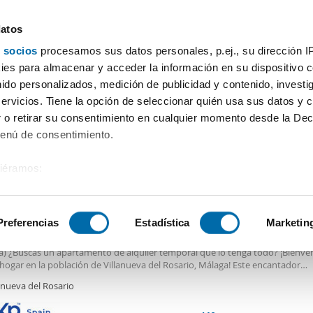
datos
 socios
procesamos sus datos personales, p.ej., su dirección I
Precio
Superficie
Habitaciones
Más filtros - 1
es para almacenar y acceder la información en su dispositivo co
nido personalizados, medición de publicidad y contenido, investi
o
servicios. Tiene la opción de seleccionar quién usa sus datos y 
 o retirar su consentimiento en cualquier momento desde la Dec
Ordenación Enalqu
Menú de consentimiento.
siéramos:
€
 sobre su ubicación geográfica que puede tener una precisión de
2
m
1 Hab
1 Baño
tivo analizándolo activamente para buscar características específ
Preferencias
Estadística
Marketin
er piso con 1 habitacion
AMENTO EN ALQUILER TEMPORAL POR 600 €/MES EN VILLANUEVA DEL RO
a) ¿Buscas un apartamento de alquiler temporal que lo tenga todo? ¡Bienven
sobre cómo se procesan sus datos personales y establezca su
hogar en la población de Villanueva del Rosario, Málaga! Este encantador
 de datos
. Puede cambiar o retirar su consentimiento en cualq
mento, totalmente amueblado y equipado, es el refugio perfecto para
anueva del Rosario
abajadores, nómadas digitales o cualquier persona que necesite una estancia
es.
 10 meses hasta lo que precises. Lo Mejor de la Vivienda: • Estupenda Terra