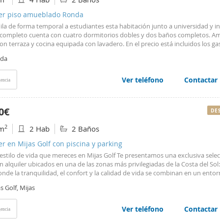
ler piso amueblado Ronda
ila de forma temporal a estudiantes esta habitación junto a universidad y in
o completo cuenta con cuatro dormitorios dobles y dos baños completos. A
on terraza y cocina equipada con lavadero. En el precio está incluidos los ga
internet.
da
Ver teléfono
Contactar
encia
0€
DE
2
m
2 Hab
2 Baños
er en Mijas Golf con piscina y parking
 estilo de vida que mereces en Mijas Golf Te presentamos una exclusiva sele
n alquiler ubicados en una de las zonas más privilegiadas de la Costa del Sol:
onde la tranquilidad, el confort y la calidad de vida se combinan en un entor
bles viviendas de 1 y 2 dormitorios, con superficies entre 60 y 80 m, diseña
s Golf, Mijas
 amplitud, luz natural y una distribución funcional. Los precios oscilan entre
l mes. Todas las viviendas cuentan con terraza privada, un espacio ideal para
ima mediterráneo y del entorno natural. La urbanización ofrece completas z
Ver teléfono
Contactar
encia
s que elevan la calidad de vida: piscina, gimnasio y restaurante, proporci