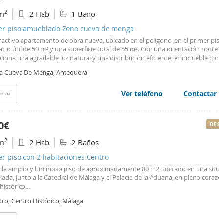
2
m
2 Hab
1 Baño
ler piso amueblado Zona cueva de menga
ractivo apartamento de obra nueva, ubicado en el poligono ,en el primer pis
cio útil de 50 m² y una superficie total de 55 m². Con una orientación norte
iona una agradable luz natural y una distribución eficiente, el inmueble co
bitaciones individuales y un baño completo. El apartamento viene comple
a Cueva De Menga, Antequera
ado y cuenta con aire acondicionado frío/calor para garantizar el confort d
l año. Los suelos de gres y los armarios empotrados completan el diseño fun
o de esta propiedad. Situado en una zona residencial tranquila de Antequera
Ver teléfono
Contactar
encia
emblemática Cueva de Menga, es un lugar ideal para quienes buscan vivir en
o con historia y buena comunicación. Esta ubicación combina la serenidad 
calmado con fácil acceso a servicios y puntos de interés cultural y natural.
0€
DE
2
m
2 Hab
2 Baños
er piso con 2 habitaciones Centro
uila amplio y luminoso piso de aproximadamente 80 m2, ubicado en una sit
giada, junto a la Catedral de Málaga y el Palacio de la Aduana, en pleno coraz
histórico.
ienda dispone de 2 dormitorios dobles, ambos con armarios empotrados a e
tro, Centro Histórico, Málaga
 los dormitorios cuenta con cama de 135 cm y el otro con cama de 150 cm. 
orios tienen acceso a balcón exterior, aportando una excelente luminosida