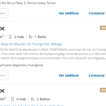
 y pista de tenis y mucha zona de aparcamiento alrededor del edificio. Aire
e Rio De La Plata, 5, Torrox Costa, Torrox
ionad o en salón y dormitorio principal.
Ver teléfono
Contactar
encia
0€
DE
2
m
2 Hab
1 Baño
 Baja en Alquiler en Fuengirola, Málaga
NCIA: 6AA15 Se alquila piso LARGA TEMPORADA, piso bajo 66 m2, en Fuengi
 Piso a tan solo 100 metros de la playa el galgo zona del puerto y a 100 met
 centro de Fuengirola Plaza La Constitución. Piso con situación privilegiada 
tra rodeado de todo tipo de comercios, restaurantes y todo tipo de servicio
a Puerto Deportivo, Fuengirola
n de autobuses se encuentra a 150 metros y la estación de tren a tan solo 2
. Dispone aire acondicionado en todo el piso. El inmueble dispone de cuart
to con placa de ducha y ventana al patio, salón muy amplio con dos ventana
Ver teléfono
Contactar
encia
or, cocina americana con electrodomésticos y totalmente amueblada, dormi
al con aire acondicionado y ventanal al exterior y un segundo dormitorio c
s tipo tren mas cama nido donde pueden dormir cómodamente 5 personas, 
0€
DE
e de armarios y armario empotrado, Patio semi techado con lavadero. El pis
a totalmente amueblado.
2
0m
4 Hab
2 Baños