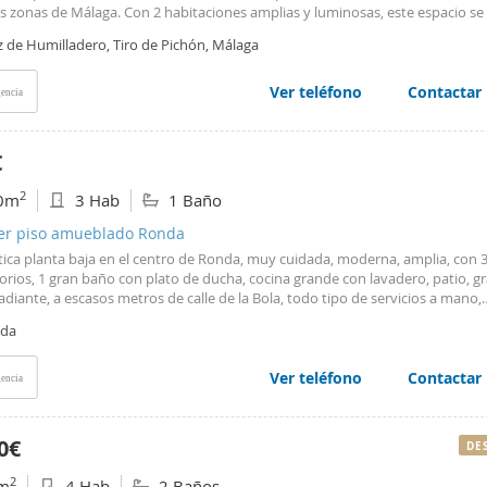
ación y un trato personalizado, contáctanos.
s zonas de Málaga. Con 2 habitaciones amplias y luminosas, este espacio se
tamente a tus necesidades, ya sea que busques un hogar acogedor o un lug
z de Humilladero, Tiro de Pichón, Málaga
ir con amigos. La cocina abierta al salón es perfecta para socializar mientra
as deliciosas comidas, equipada con horno, vitrocerámica, nevera y lavadora
 con un práctico plato de ducha y una zona de almacenamiento que maximi
Ver teléfono
Contactar
encia
o. Además, los armarios ofrecen un almacenamiento adicional, manteniend
o y al alcance. Este piso en planta baja, exterior, te brinda la comodidad de
 tu alrededor: supermercados, bares, restaurantes y zonas de ocio a pocos p
€
asar la oportunidad de vivir en un lugar que lo tiene todo! En cumplimiento
 de la Junta de Andalucía 2182005 del 11 de Octubre, se informa al cliente q
2
0m
3 Hab
1 Baño
notariales, registrales, e ITP no se incluyen en el precio. El consumidor tien
se le entregue una copia del correspondiente Documento Informativo Abrev
ler piso amueblado Ronda
a.
tica planta baja en el centro de Ronda, muy cuidada, moderna, amplia, con 
rios, 1 gran baño con plato de ducha, cocina grande con lavadero, patio, gr
adiante, a escasos metros de calle de la Bola, todo tipo de servicios a mano,
dad tranquila y cuidada. No se admiten mascotas.
da
Ver teléfono
Contactar
encia
0€
DE
2
m
4 Hab
2 Baños