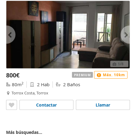
1
/8
800€
Máx. 10km
PREMIUM
2
80m
2 Hab
2 Baños
Torrox Costa, Torrox
Contactar
Llamar
Más búsquedas...