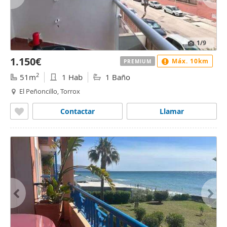
1
/9
1.150€
Máx. 10km
PREMIUM
2
51m
1 Hab
1 Baño
El Peñoncillo, Torrox
Contactar
Llamar