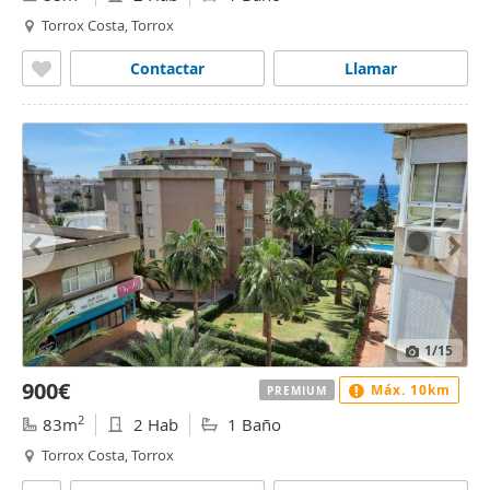
Torrox Costa, Torrox
Contactar
Llamar
1
/15
900€
Máx. 10km
PREMIUM
2
83m
2 Hab
1 Baño
Torrox Costa, Torrox