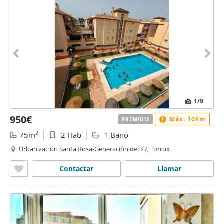
1
/9
950€
Máx. 10km
PREMIUM
2
75m
2 Hab
1 Baño
Urbanización Santa Rosa-Generación del 27, Torrox
Contactar
Llamar