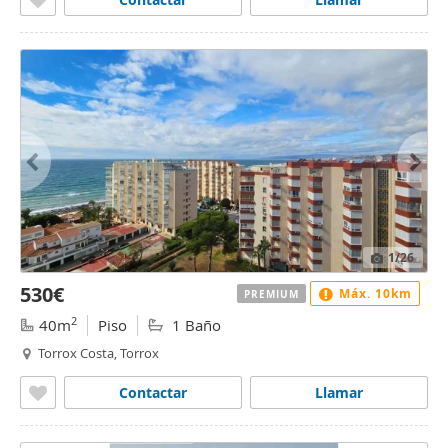
1
/26
530€
Máx. 10km
PREMIUM
2
40m
Piso
1 Baño
Torrox Costa, Torrox
Contactar
Llamar