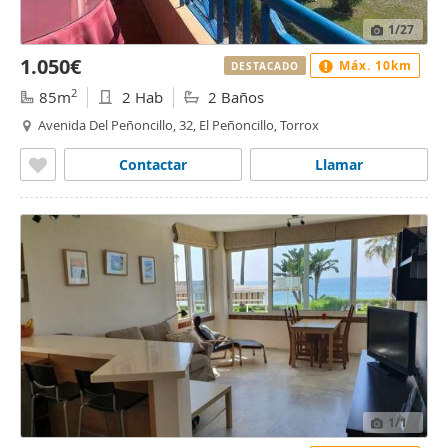
1
/27
1.050€
Máx. 10km
DESTACADO
2
85m
2 Hab
2 Baños
Avenida Del Peñoncillo, 32, El Peñoncillo, Torrox
Contactar
Llamar
1
/1