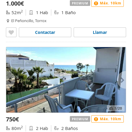
1.000€
Máx. 10km
PREMIUM
2
52m
1 Hab
1 Baño
El Peñoncillo, Torrox
Contactar
Llamar
1
/20
750€
Máx. 10km
PREMIUM
2
80m
2 Hab
2 Baños