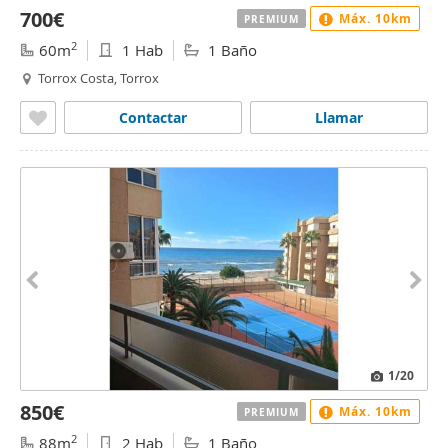
700€
Máx. 10km
PREMIUM
2
60m
1 Hab
1 Baño
Torrox Costa, Torrox
Contactar
Llamar
1
/20
850€
Máx. 10km
PREMIUM
2
88m
2 Hab
1 Baño