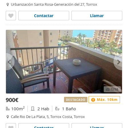
Urbanización Santa Rosa-Generación del 27, Torrox
Contactar
Llamar
1
/16
900€
Máx. 10km
DESTACADO
2
100m
2 Hab
1 Baño
Calle Rio De La Plata, 5, Torrox Costa, Torrox
Contactar
Llamar