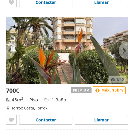
Contactar
Llamar
1
/40
700€
Máx. 10km
PREMIUM
2
45m
Piso
1 Baño
Torrox Costa, Torrox
Contactar
Llamar