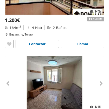
1
/26
1.200€
PREMIUM
2
164m
4 Hab
2 Baños
Ensanche, Teruel
Contactar
Llamar
1
/15