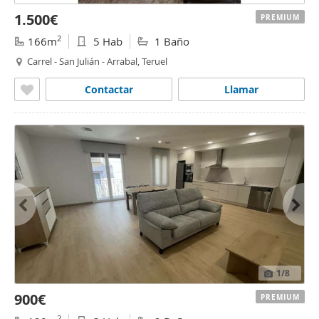
1.500€
PREMIUM
2
166m
5 Hab
1 Baño
Carrel - San Julián - Arrabal, Teruel
Contactar
Llamar
1
/8
900€
PREMIUM
2