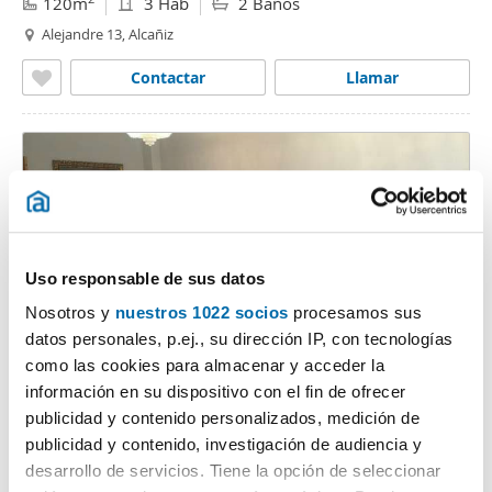
120m
3 Hab
2 Baños
Alejandre 13, Alcañiz
Contactar
Llamar
Uso responsable de sus datos
Nosotros y
nuestros 1022 socios
procesamos sus
datos personales, p.ej., su dirección IP, con tecnologías
1
/9
como las cookies para almacenar y acceder la
información en su dispositivo con el fin de ofrecer
700€
PREMIUM
publicidad y contenido personalizados, medición de
2
100m
4 Hab
2 Baños
publicidad y contenido, investigación de audiencia y
Aragón 95, Alcañiz
desarrollo de servicios. Tiene la opción de seleccionar