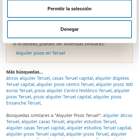
t
sociales y analizar el tráfico. Además, compartimos
Permitir la selección
i
información sobre el uso que haga del sitio web con
m
nuestros partners de redes sociales, publicidad y análisis
Lo sentimos
, no disponemos de más anuncios
i
web, quienes pueden combinarla con otra información
Denegar
que encajen exactamente con tus criterios.
e
que les haya proporcionado o que hayan recopilado a
n
Si lo deseas, puedes ver viviendas similares:
partir del uso que haya hecho de sus servicios.
t
Alquiler pisos en Teruel
o
Más búsquedas...
áticos alquiler Teruel
,
casas Teruel capital
,
alquiler dúplexs
Teruel capital
,
alquiler pisos centro Teruel
,
alquiler pisos 300
euros Teruel
,
pisos alquiler Centro Histórico Teruel
,
alquiler
pisos Teruel
,
pisos alquiler Teruel capital
,
alquiler pisos
Ensanche Teruel
,
Búsquedas similares a "Alquiler Pisos Teruel":
alquiler áticos
Teruel
,
alquiler casas Teruel
,
alquiler estudios Teruel
,
alquiler casas Teruel capital
,
alquiler estudios Teruel capital
,
alquiler pisos Teruel capital
,
alquiler pisos Teruel
,
alquiler