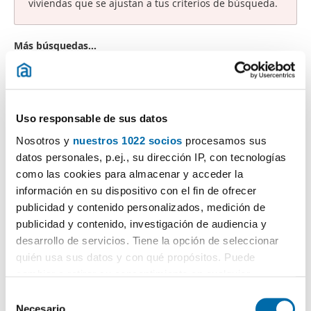
viviendas que se ajustan a tus criterios de búsqueda.
Más búsquedas...
dúplex alquilers Teruel capital
,
alquiler estudios Teruel
capital
,
alquiler pisos centro Teruel
,
áticos alquiler Teruel
,
alquiler áticos Teruel capital
,
alquiler pisos 300 euros Teruel
,
estudios Teruel
,
pisos 500 euros Teruel
,
alquiler casas Teruel
capital
,
Uso responsable de sus datos
Nosotros y
nuestros 1022 socios
procesamos sus
Búsquedas similares a "Alquiler pisos 300 euros Teruel":
alquiler casas Teruel
,
alquiler estudios Teruel
,
alquiler
datos personales, p.ej., su dirección IP, con tecnologías
dúplexs Teruel capital
,
alquiler áticos Teruel capital
,
alquiler
como las cookies para almacenar y acceder la
pisos Teruel
,
alquiler pisos Centro Histórico Teruel
,
alquiler
información en su dispositivo con el fin de ofrecer
pisos 500 euros Teruel
,
alquiler apartamentos Teruel
,
publicidad y contenido personalizados, medición de
alquiler pisos centro Teruel
,
alquiler pisos Ensanche Teruel
.
publicidad y contenido, investigación de audiencia y
desarrollo de servicios. Tiene la opción de seleccionar
quién usa sus datos y con qué propósitos. Puede
cambiar o retirar su consentimiento en cualquier
¡Crea tu alerta!
momento desde la Declaración de cookies o clicando en
S
No dejes que te adelanten. Recibe en tu correo
todas
el Menú de consentimiento.
Necesario