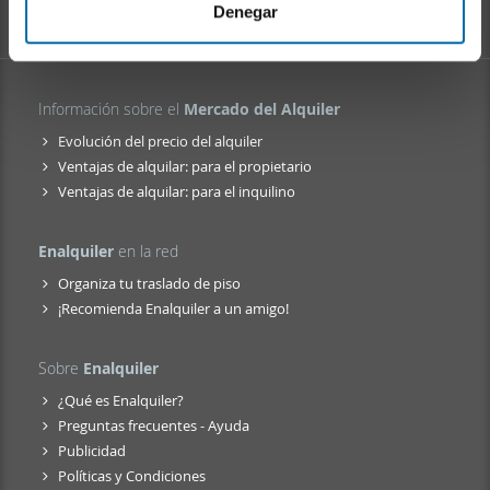
i
web, quienes pueden combinarla con otra información
Denegar
e
que les haya proporcionado o que hayan recopilado a
n
partir del uso que haya hecho de sus servicios.
t
Información sobre el
Mercado del Alquiler
o
Evolución del precio del alquiler
Ventajas de alquilar: para el propietario
Ventajas de alquilar: para el inquilino
Enalquiler
en la red
Organiza tu traslado de piso
¡Recomienda Enalquiler a un amigo!
Sobre
Enalquiler
¿Qué es Enalquiler?
Preguntas frecuentes - Ayuda
Publicidad
Políticas y Condiciones