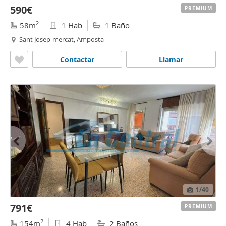
590€
PREMIUM
2
58m
1 Hab
1 Baño
Sant Josep-mercat, Amposta
Contactar
Llamar
1
/40
791€
PREMIUM
2
154m
4 Hab
2 Baños