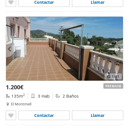
Contactar
Llamar
1
/31
1.200€
PREMIUM
2
135m
3 Hab
2 Baños
El Montmell
Contactar
Llamar