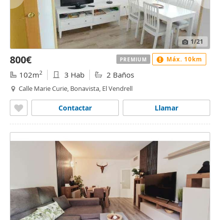
1
/21
800€
Máx. 10km
PREMIUM
2
102m
3 Hab
2 Baños
Calle Marie Curie, Bonavista, El Vendrell
Contactar
Llamar