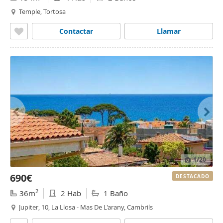
Temple, Tortosa
Contactar
Llamar
1
/20
690€
DESTACADO
2
36m
2 Hab
1 Baño
Jupiter, 10, La Llosa - Mas De L'arany, Cambrils