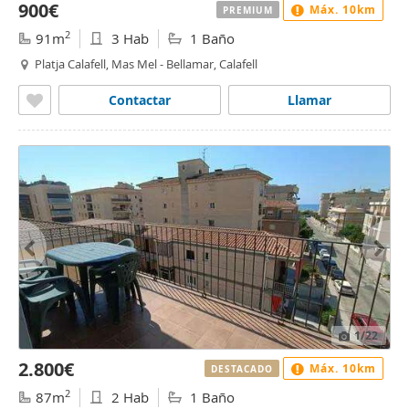
900€
Máx. 10km
PREMIUM
2
91m
3 Hab
1 Baño
Platja Calafell, Mas Mel - Bellamar, Calafell
Contactar
Llamar
1
/22
2.800€
Máx. 10km
DESTACADO
2
87m
2 Hab
1 Baño