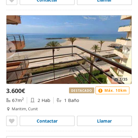
1
/35
3.600€
Máx. 10km
DESTACADO
2
67m
2 Hab
1 Baño
Maritim, Cunit
Contactar
Llamar