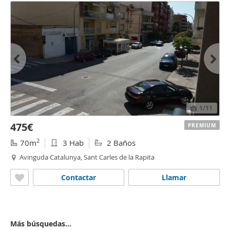
1
/11
475€
PREMIUM
2
70m
3 Hab
2 Baños
Avinguda Catalunya, Sant Carles de la Rapita
Contactar
Llamar
Más búsquedas...