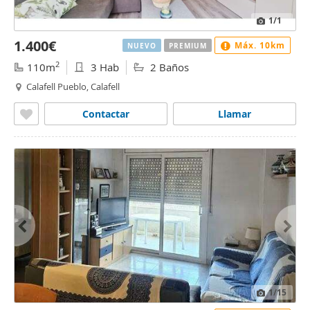
1
/1
1.400€
Máx. 10km
NUEVO
PREMIUM
2
110m
3 Hab
2 Baños
Calafell Pueblo, Calafell
Contactar
Llamar
1
/15