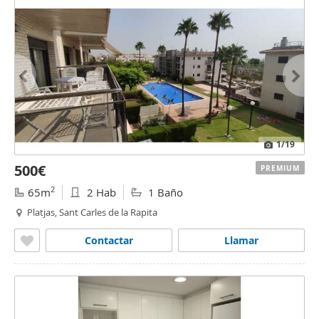
1
/19
500€
PREMIUM
2
65m
2 Hab
1 Baño
Platjas, Sant Carles de la Rapita
Contactar
Llamar