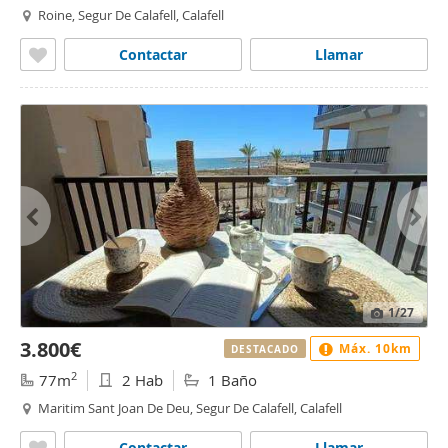
Roine, Segur De Calafell, Calafell
Contactar
Llamar
1
/27
3.800€
Máx. 10km
DESTACADO
2
77m
2 Hab
1 Baño
Maritim Sant Joan De Deu, Segur De Calafell, Calafell
Contactar
Llamar