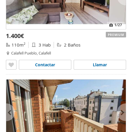
1
/27
1.400€
PREMIUM
2
110m
3 Hab
2 Baños
Calafell Pueblo, Calafell
Contactar
Llamar