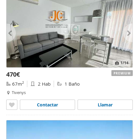
1
/14
470€
PREMIUM
2
67m
2 Hab
1 Baño
Tivenys
Contactar
Llamar