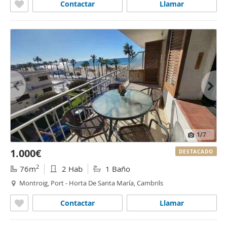
Contactar
Llamar
1
/7
1.000€
DESTACADO
2
76m
2 Hab
1 Baño
Montroig, Port - Horta De Santa María, Cambrils
Contactar
Llamar