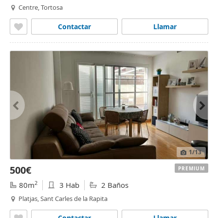
Centre, Tortosa
Contactar
Llamar
1
/13
500€
PREMIUM
2
80m
3 Hab
2 Baños
Platjas, Sant Carles de la Rapita
Contactar
Llamar