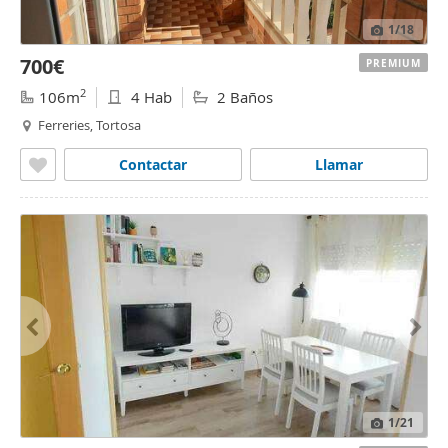
1
/18
700€
PREMIUM
2
106m
4 Hab
2 Baños
Ferreries, Tortosa
Contactar
Llamar
1
/21