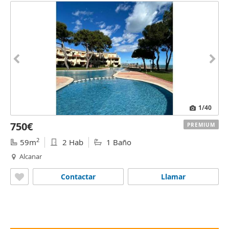
1
/40
750€
PREMIUM
2
59m
2 Hab
1 Baño
Alcanar
Contactar
Llamar