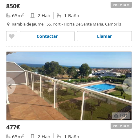
850€
PREMIUM
2
65m
2 Hab
1 Baño
Rambla de Jaume I 55, Port - Horta De Santa María, Cambrils
Contactar
Llamar
1
/37
477€
PREMIUM
2
65m
2 Hab
1 Baño