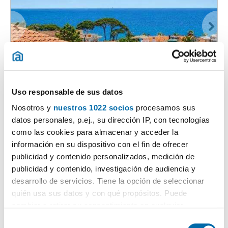
1
/20
690€
Uso responsable de sus datos
DESTACADO
Nosotros y
nuestros 1022 socios
procesamos sus
2
36m
2 Hab
1 Baño
datos personales, p.ej., su dirección IP, con tecnologías
Jupiter, 10, La Llosa - Mas De L'arany, Cambrils
como las cookies para almacenar y acceder la
Contactar
Llamar
información en su dispositivo con el fin de ofrecer
publicidad y contenido personalizados, medición de
publicidad y contenido, investigación de audiencia y
desarrollo de servicios. Tiene la opción de seleccionar
quién usa sus datos y con qué propósitos. Puede
cambiar o retirar su consentimiento en cualquier
momento desde la Declaración de cookies o clicando en
S