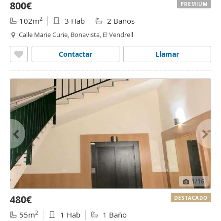
800€
PREMIUM
2
102m
3 Hab
2 Baños
Calle Marie Curie, Bonavista, El Vendrell
Contactar
Llamar
1
/16
480€
DESTACADO
2
55m
1 Hab
1 Baño