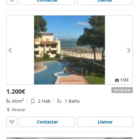
1
/23
1.200€
PREMIUM
2
60m
2 Hab
1 Baño
Alcanar
Contactar
Llamar