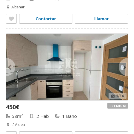
Alcanar
Contactar
Llamar
1
/14
450€
PREMIUM
2
58m
2 Hab
1 Baño
L' Aldea