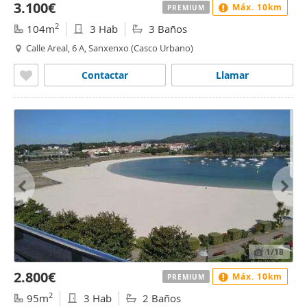
3.100€
Máx. 10km
PREMIUM
2
104m
3 Hab
3 Baños
Calle Areal, 6 A, Sanxenxo (Casco Urbano)
Contactar
Llamar
1
/18
2.800€
Máx. 10km
PREMIUM
2
95m
3 Hab
2 Baños