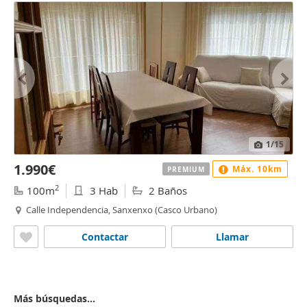
1
/15
1.990€
Máx. 10km
PREMIUM
2
100m
3 Hab
2 Baños
Calle Independencia, Sanxenxo (Casco Urbano)
Contactar
Llamar
Más búsquedas...