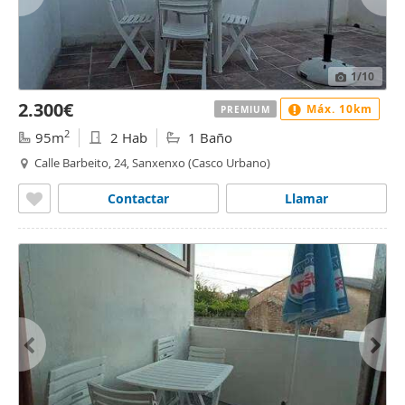
1
/10
2.300€
Máx. 10km
PREMIUM
2
95m
2 Hab
1 Baño
Calle Barbeito, 24, Sanxenxo (Casco Urbano)
Contactar
Llamar