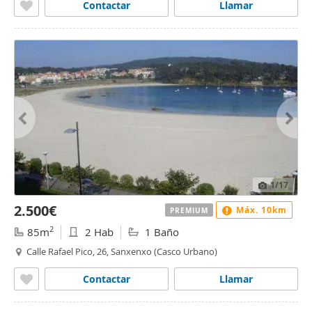
Contactar
Llamar
1
/17
2.500€
Máx. 10km
PREMIUM
2
85m
2 Hab
1 Baño
Calle Rafael Pico, 26, Sanxenxo (Casco Urbano)
Contactar
Llamar