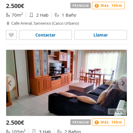
2.500€
Máx. 10km
PREMIUM
2
70m
2 Hab
1 Baño
Calle Arenal, Sanxenxo (Casco Urbano)
Contactar
Llamar
1
/21
2.500€
Máx. 10km
PREMIUM
2
105m
3 Hab
2 Baños