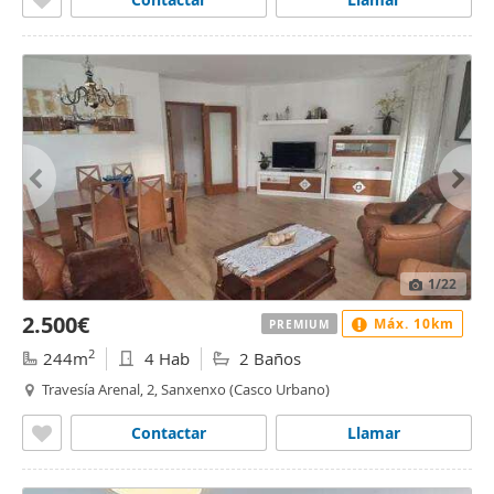
1
/22
2.500€
Máx. 10km
PREMIUM
2
244m
4 Hab
2 Baños
Travesía Arenal, 2, Sanxenxo (Casco Urbano)
Contactar
Llamar