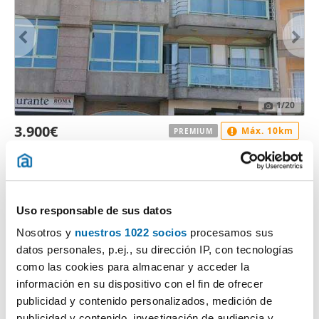
1
/20
3.900€
Máx. 10km
PREMIUM
2
95m
3 Hab
2 Baños
Calle Independencia, 6, Sanxenxo (Casco Urbano)
Contactar
Llamar
Uso responsable de sus datos
Nosotros y
nuestros 1022 socios
procesamos sus
datos personales, p.ej., su dirección IP, con tecnologías
como las cookies para almacenar y acceder la
información en su dispositivo con el fin de ofrecer
publicidad y contenido personalizados, medición de
publicidad y contenido, investigación de audiencia y