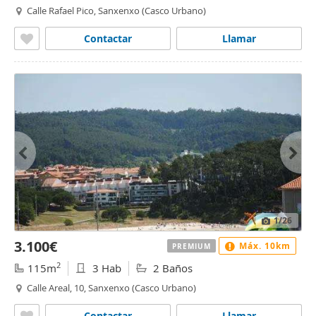
Calle Rafael Pico, Sanxenxo (Casco Urbano)
Contactar
Llamar
1
/26
3.100€
Máx. 10km
PREMIUM
2
115m
3 Hab
2 Baños
Calle Areal, 10, Sanxenxo (Casco Urbano)
Contactar
Llamar