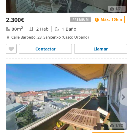
1
/7
2.300€
Máx. 10km
PREMIUM
2
80m
2 Hab
1 Baño
Calle Barbeito, 23, Sanxenxo (Casco Urbano)
Contactar
Llamar
1
/32