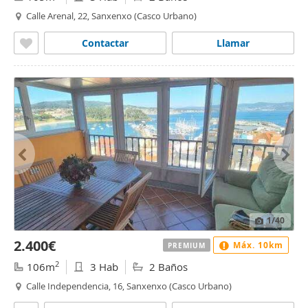
Calle Arenal, 22, Sanxenxo (Casco Urbano)
Contactar
Llamar
1
/40
2.400€
Máx. 10km
PREMIUM
2
106m
3 Hab
2 Baños
Calle Independencia, 16, Sanxenxo (Casco Urbano)