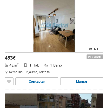
1
/1
453€
PREMIUM
2
42m
1 Hab
1 Baño
Remolins - St Jaume, Tortosa
Contactar
Llamar