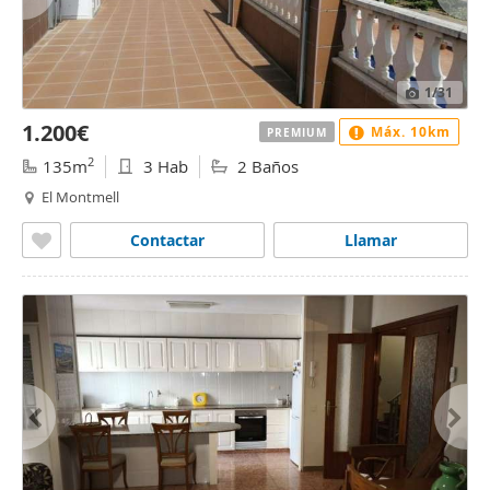
1
/31
1.200€
Máx. 10km
PREMIUM
2
135m
3 Hab
2 Baños
El Montmell
Contactar
Llamar