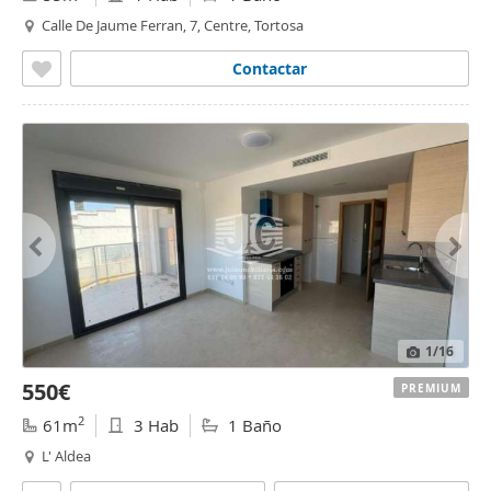
Calle De Jaume Ferran, 7, Centre, Tortosa
Contactar
1
/16
550€
PREMIUM
2
61m
3 Hab
1 Baño
L' Aldea