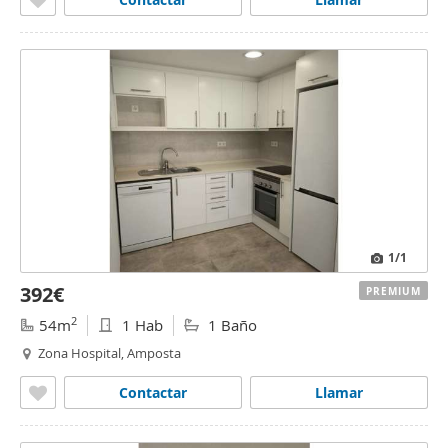
1
/1
392€
PREMIUM
2
54m
1 Hab
1 Baño
Zona Hospital, Amposta
Contactar
Llamar