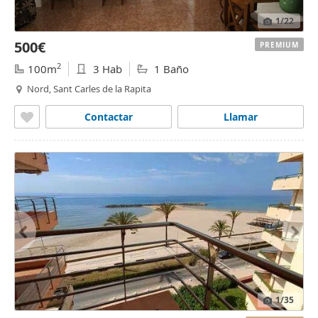
1
/22
500€
PREMIUM
2
100m
3 Hab
1 Baño
Nord, Sant Carles de la Rapita
Contactar
Llamar
1
/35