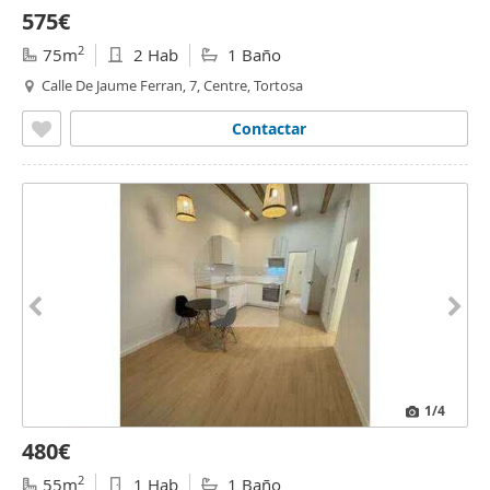
575€
2
75m
2 Hab
1 Baño
Calle De Jaume Ferran, 7, Centre, Tortosa
Contactar
1
/4
480€
2
55m
1 Hab
1 Baño