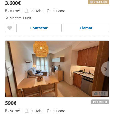
3.600€
DESTACADO
2
67m
2 Hab
1 Baño
Maritim, Cunit
Contactar
Llamar
1
/16
590€
PREMIUM
2
58m
1 Hab
1 Baño