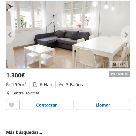
1
/15
1.300€
PREMIUM
2
159m
6 Hab
3 Baños
Centre, Tortosa
Contactar
Llamar
Más búsquedas...