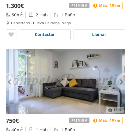
1.300€
Máx. 10km
PREMIUM
2
60m
2 Hab
1 Baño
Capistrano - Cueva De Nerja, Nerja
Contactar
Llamar
1
/13
750€
Máx. 10km
PREMIUM
2
40m
1 Hab
1 Baño