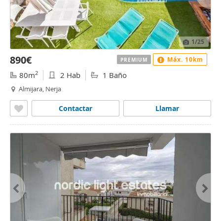
1
/25
890€
Máx. 10km
PREMIUM
2
80m
2 Hab
1 Baño
Almijara, Nerja
Contactar
Llamar