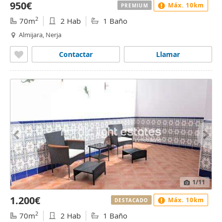
950€
Máx. 10km
PREMIUM
2
70m
2 Hab
1 Baño
Almijara, Nerja
Contactar
Llamar
1
/11
1.200€
Máx. 10km
DESTACADO
2
70m
2 Hab
1 Baño