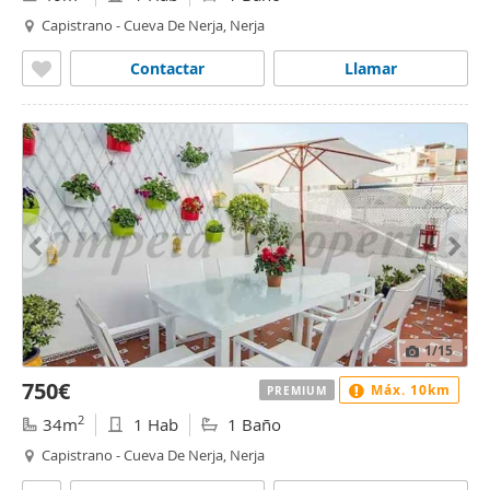
Capistrano - Cueva De Nerja, Nerja
Contactar
Llamar
1
/15
750€
Máx. 10km
PREMIUM
2
34m
1 Hab
1 Baño
Capistrano - Cueva De Nerja, Nerja