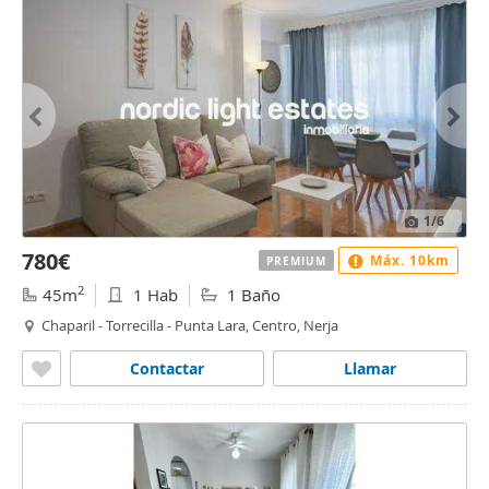
1
/6
780€
Máx. 10km
PREMIUM
2
45m
1 Hab
1 Baño
Chaparil - Torrecilla - Punta Lara, Centro, Nerja
Contactar
Llamar