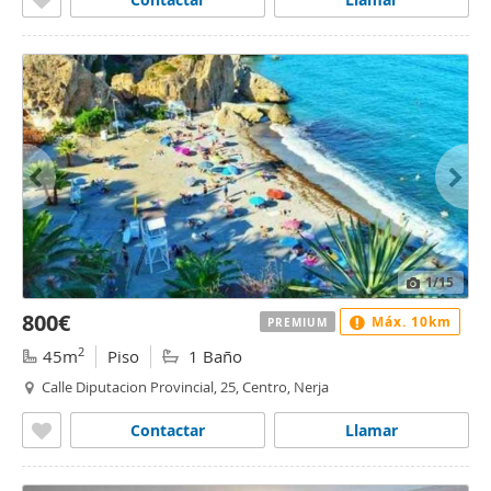
1
/15
800€
Máx. 10km
PREMIUM
2
45m
Piso
1 Baño
Calle Diputacion Provincial, 25, Centro, Nerja
Contactar
Llamar