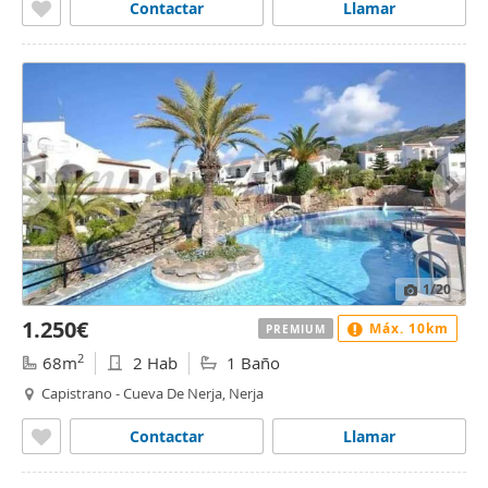
Contactar
Llamar
1
/20
1.250€
Máx. 10km
PREMIUM
2
68m
2 Hab
1 Baño
Capistrano - Cueva De Nerja, Nerja
Contactar
Llamar