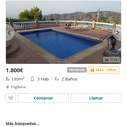
1
/12
1.800€
Máx. 10km
PREMIUM
2
130m
3 Hab
2 Baños
Frigiliana
Contactar
Llamar
Más búsquedas...