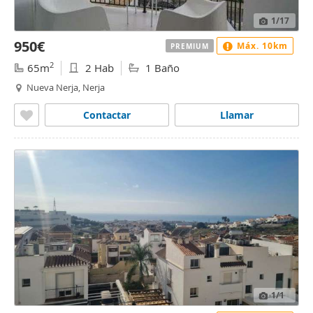
1
/17
950€
Máx. 10km
PREMIUM
2
65m
2 Hab
1 Baño
Nueva Nerja, Nerja
Contactar
Llamar
1
/1