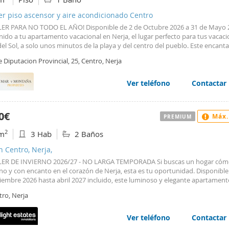
er piso ascensor y aire acondicionado Centro
ER PARA NO TODO EL AÑO! Disponible de 2 de Octubre 2026 a 31 de Mayo 
ido a tu apartamento vacacional en Nerja, el lugar perfecto para tus vacaci
el Sol, a solo unos minutos de la playa y del centro del pueblo. Este encant
 luminoso está idealmente situado en la tercera planta (con ascensor), a p
e Diputacion Provincial, 25, Centro, Nerja
nico Balcón de Europa y de la preciosa Playa de Torrecilla. Ya sea que viajes s
o con tu familia, este acogedor y bien equipado apartamento en Nerja tiene
io para una estancia relajante e inolvidable. El estudio cuenta con cama dob
Ver teléfono
Contactar
ocina equipada, lavadora, televisión por satélite, Wi-Fi y balcón privado, pe
sfrutar del café por la mañana o una copa de vino al atardecer. Sal y descubr
te vibrante de Nerja. Estarás rodeado de bares de tapas, restaurantes y tie
0€
Máx.
PREMIUM
. Con festivales y eventos culturales durante todo el año, Nerja es un dest
ico animado y acogedor. Llegar es muy fácil: hay excelentes conexiones en a
2
m
3 Hab
2 Baños
Aeropuerto Internacional de Málaga, lo que hace que el viaje sea cómodo y s
as un alquiler vacacional en Nerja o un estudio tipo Airbnb en la Costa del So
n Centro, Nerja,
dad cumple con todas las expectativas.
ER DE INVIERNO 2026/27 - NO LARGA TEMPORADA Si buscas un hogar cóm
o y con encanto en el corazón de Nerja, esta es tu oportunidad. Disponible
iembre 2026 hasta abril 2027 incluido, este luminoso y elegante apartament
o en una ubicación inmejorable, a pocos pasos de la Plaza de España y el e
tro, Nerja
de Europa. Aquí podrás disfrutar del auténtico estilo de vida andaluz sin ne
he, ya que tendrás todo al alcance de la mano: tiendas, supermercados, rest
bancos y servicios médicos. Ubicado en una segunda planta sin ascensor, la
Ver teléfono
Contactar
 con: 3 dormitorios amplios 2 baños (uno con ducha y otro con bañera) Saló