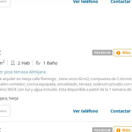
Ver teléfono
Contactar
encia
web se usan para personalizar el contenido y los anuncios, ofrec
ar el tráfico. Además, compartimos información sobre el uso que
tners de redes sociales, publicidad y análisis web, quienes pue
ación que les haya proporcionado o que hayan recopilado a parti
vicios.
€
Máx.
PREMIUM
2
m
2 Hab
1 Baño
er piso terraza Almijara
e alquiler en Nerja calle flamingo , tiene unos 60 m2, compuesta de 2 dormit
salón-comedor, cocina equipada, amueblado, terraza, solárium privado con v
cio 950 € con luz y agua incluido. Esta disponible a partir de la 1 semana de 
temporada.
jara, Nerja
Ver teléfono
Contactar
encia
€
Máx.
PREMIUM