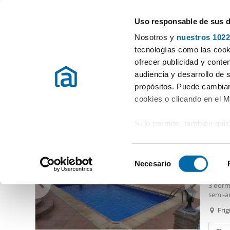
Uso responsable de sus 
Especialistas en pisos en alquiler
Nosotros y
nuestros 1022
Frigiliana
tecnologías como las cooki
ofrecer publicidad y conte
Inicio
Alquiler pisos Málaga
Alquiler Pisos Frigiliana
audiencia y desarrollo de 
propósitos. Puede cambiar
Alquiler Pisos Frigiliana
(1 viviendas)
cookies o clicando en el 
Si lo permite, también qui
1.80
Recopilar información
13
metros
S
Identificar su disposi
Necesario
Alquil
e
digitales)
Villa d
l
3 dorm
Obtenga más información 
e
semi-a
preferencias en la
sección
de jard
c
Frig
en la Declaración de cooki
c