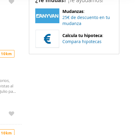
¿Te mudas?
¡Te ayudamos!
er funciones
Mudanzas
:
 haga del
25€ de descuento en tu
den
mudanza
r del uso
Calcula tu hipoteca
:
Compara hipotecas
 10km
orios,
istas al
Julio para
 10km