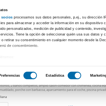
datos
 socios
procesamos sus datos personales, p.ej., su dirección I
Precio
Superficie
Habitaciones
Más filtros - 1
es para almacenar y acceder la información en su dispositivo co
nido personalizados, medición de publicidad y contenido, investi
servicios. Tiene la opción de seleccionar quién usa sus datos y 
 o retirar su consentimiento en cualquier momento desde la Dec
Ordenación Enalqu
Menú de consentimiento.
siéramos:
0€
 sobre su ubicación geográfica que puede tener una precisión de
2
0m
3 Hab
2 Baños
tivo analizándolo activamente para buscar características específ
Preferencias
Estadística
Marketin
er piso amueblado terraza Frigiliana
e alquiler en Frigiliana con unos 500 m2 de parcela, 120 m2 de vivienda com
itorios, 2 baños completos, amplio salón-comedor con chimenea, cocina eq
sobre cómo se procesan sus datos personales y establezca su
mueblado, porche con barbacoa, aparcamiento para el coche, piscina privad
 de datos
. Puede cambiar o retirar su consentimiento en cualq
ín.
iliana
es.