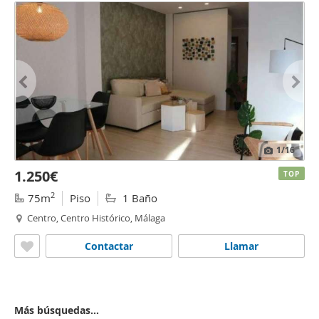
1
/16
1.250€
TOP
2
75m
Piso
1 Baño
Centro, Centro Histórico, Málaga
Contactar
Llamar
Más búsquedas...