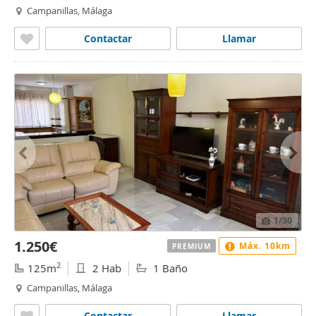
Campanillas, Málaga
Contactar
Llamar
1
/30
1.250€
Máx. 10km
PREMIUM
2
125m
2 Hab
1 Baño
Campanillas, Málaga
Contactar
Llamar