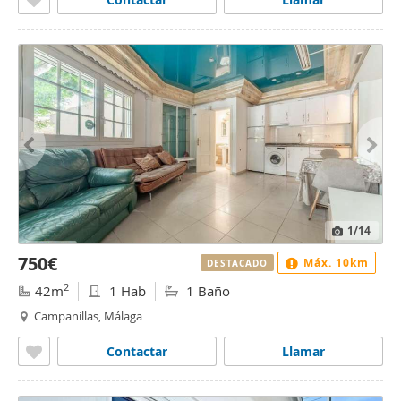
1
/14
750€
Máx. 10km
DESTACADO
2
42m
1 Hab
1 Baño
Campanillas, Málaga
Contactar
Llamar