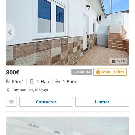
1
/14
800€
Máx. 10km
PREMIUM
2
65m
1 Hab
1 Baño
Campanillas, Málaga
Contactar
Llamar