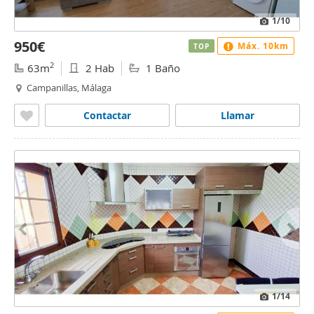
1
/10
950€
Máx. 10km
TOP
2
63m
2 Hab
1 Baño
Campanillas, Málaga
Contactar
Llamar
1
/14