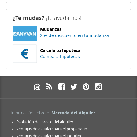
¿Te mudas?
¡Te ayudamos!
Mudanzas
:
25€ de descuento en tu mudanza
Calcula tu hipoteca
:
Compara hipotecas
Información sobre el
Mercado del Alquiler
Evolución del precio del alquiler
Ventajas de alquilar: para el propietario
Ventajas de alquilar: para el inquilino