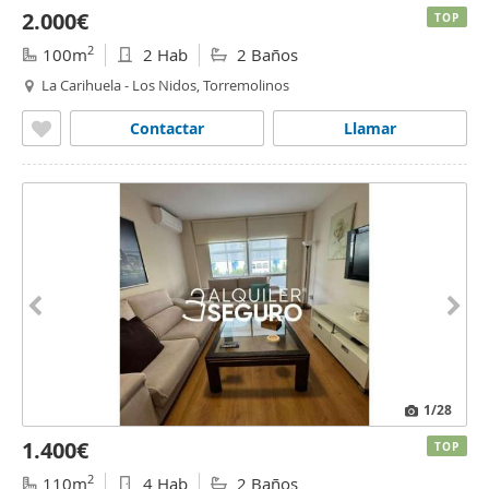
2.000€
TOP
2
100m
2 Hab
2 Baños
La Carihuela - Los Nidos, Torremolinos
Contactar
Llamar
1
/28
1.400€
TOP
2
110m
4 Hab
2 Baños