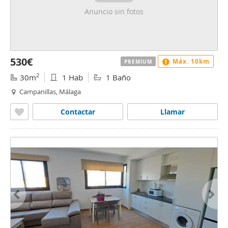
Anuncio sin fotos
530€
Máx. 10km
PREMIUM
2
30m
1 Hab
1 Baño
Campanillas, Málaga
Contactar
Llamar