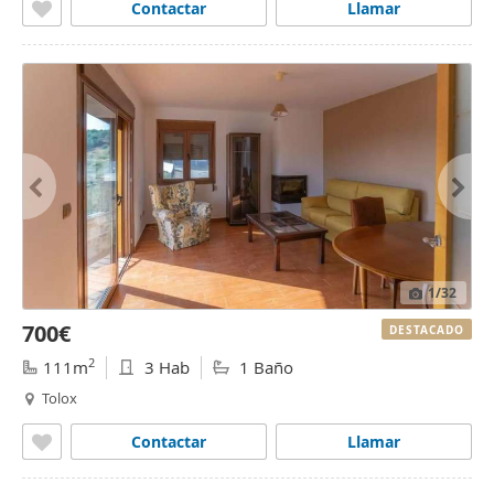
Contactar
Llamar
1
/32
700€
DESTACADO
2
111m
3 Hab
1 Baño
Tolox
Contactar
Llamar