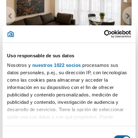
1
/21
2.090€
Uso responsable de sus datos
DESTACADO
Nosotros y
nuestros 1022 socios
procesamos sus
2
100m
3 Hab
1 Baño
datos personales, p.ej., su dirección IP, con tecnologías
Avenida Del Doctor Marañón, 27, Palma - Palmilla, Arroyo de los
como las cookies para almacenar y acceder la
Ángeles, Málaga
Contactar
Llamar
información en su dispositivo con el fin de ofrecer
publicidad y contenido personalizados, medición de
publicidad y contenido, investigación de audiencia y
desarrollo de servicios. Tiene la opción de seleccionar
quién usa sus datos y con qué propósitos. Puede
cambiar o retirar su consentimiento en cualquier
momento desde la Declaración de cookies o clicando en
S