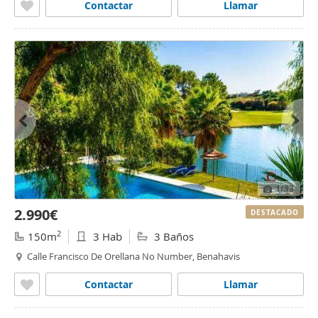
Contactar
Llamar
1
/33
2.990€
DESTACADO
2
150m
3 Hab
3 Baños
Calle Francisco De Orellana No Number, Benahavis
Contactar
Llamar