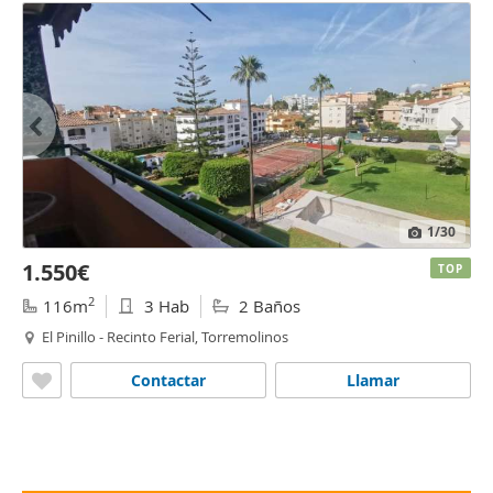
1
/30
1.550€
TOP
2
116m
3 Hab
2 Baños
El Pinillo - Recinto Ferial, Torremolinos
Contactar
Llamar