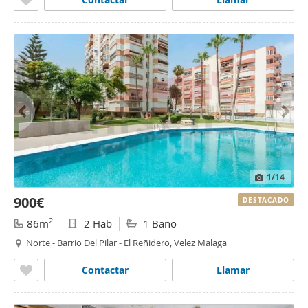
1
/14
900€
DESTACADO
2
86m
2 Hab
1 Baño
Norte - Barrio Del Pilar - El Reñidero, Velez Malaga
Contactar
Llamar