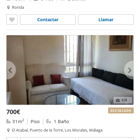
Ronda
Contactar
Llamar
1
/8
700€
DESTACADO
2
31m
Piso
1 Baño
El Atabal, Puerto de la Torre, Los Morales, Málaga