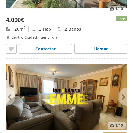
1
/10
4.000€
TOP
2
120m
2 Hab
2 Baños
Centro Ciudad, Fuengirola
Contactar
Llamar
1
/10