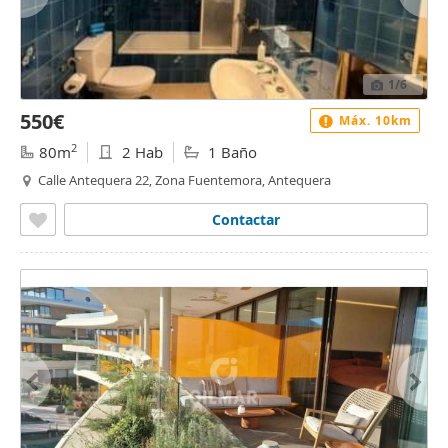
1
/6
550€
Máx. 10km
2
80m
2 Hab
1 Baño
Calle Antequera 22, Zona Fuentemora, Antequera
Contactar