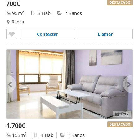
700€
DESTACADO
2
95m
3 Hab
2 Baños
Ronda
Contactar
Llamar
1
/17
1.700€
DESTACADO
2
153m
4 Hab
2 Baños