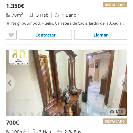
1.350€
DESTACADO
2
78m
3 Hab
1 Baño
Neighbourhood: Huelin, Carretera de Cádiz, Jardín de la Abadía,
Málaga
Contactar
Llamar
1
/13
700€
DESTACADO
2
100m
3 Hab
2 Baños