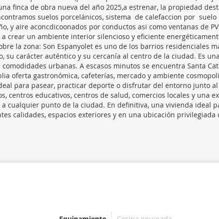
na finca de obra nueva del año 2025,a estrenar, la propiedad des
s encontramos suelos porcelánicos, sistema de calefaccion por suelo
año, y aire aconcdicoonados por conductos asi como ventanas de P
 a crear un ambiente interior silencioso y eficiente energéticamente
obre la zona: Son Espanyolet es uno de los barrios residenciales m
su carácter auténtico y su cercanía al centro de la ciudad. Es un
as comodidades urbanas. A escasos minutos se encuentra Santa Cat
lia oferta gastronómica, cafeterías, mercado y ambiente cosmopoli
eal para pasear, practicar deporte o disfrutar del entorno junto al
, centros educativos, centros de salud, comercios locales y una e
o a cualquier punto de la ciudad. En definitiva, una vivienda ideal p
es calidades, espacios exteriores y en una ubicación privilegiada
a
Equipamiento
Cocina equipada