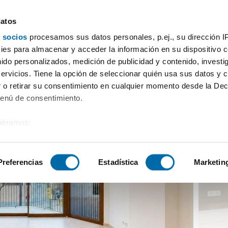
datos
 socios
procesamos sus datos personales, p.ej., su dirección I
ler piso trastero Ponent / poniente
es para almacenar y acceder la información en su dispositivo co
nido personalizados, medición de publicidad y contenido, investi
servicios. Tiene la opción de seleccionar quién usa sus datos y 
 o retirar su consentimiento en cualquier momento desde la Dec
Menú de consentimiento.
siéramos:
 sobre su ubicación geográfica que puede tener una precisión de
tivo analizándolo activamente para buscar características específ
Preferencias
Estadística
Marketin
sobre cómo se procesan sus datos personales y establezca su
 de datos
. Puede cambiar o retirar su consentimiento en cualq
es.