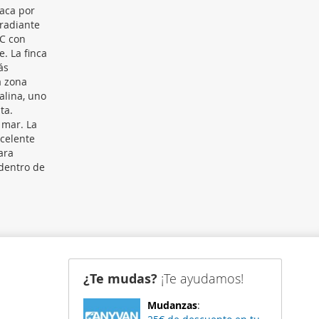
taca por
 radiante
VC con
. La finca
ás
a zona
alina, uno
ta.
 mar. La
xcelente
ara
 dentro de
¿Te mudas?
¡Te ayudamos!
Mudanzas
: