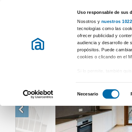
Uso responsable de sus 
Especialistas en pisos en alquiler
Nosotros y
nuestros 1022
Alquiler Pisos Illes Balears
Alquiler Pisos Palma de mallorca
Alqui
tecnologías como las cooki
ofrecer publicidad y conte
audiencia y desarrollo de 
propósitos. Puede cambiar
cookies o clicando en el 
Si lo permite, también qui
Recopilar información
metros
S
Identificar su disposi
Necesario
e
digitales)
l
Obtenga más información 
e
preferencias en la
sección
c
en la Declaración de cooki
c