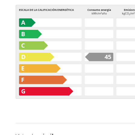
ESCALA DE LA CALIFICACIÓN ENERGÉTICA
Consumo energía
Emision
2
2
kWh/m
año
kgCO
/m
2
A
B
C
D
45
E
F
G