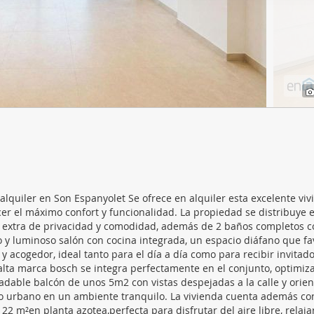
web se usan para personalizar el contenido y los anuncios, ofrec
ar el tráfico. Además, compartimos información sobre el uso que
tners de redes sociales, publicidad y análisis web, quienes pue
ación que les haya proporcionado o que hayan recopilado a parti
vicios.
alquiler en Son Espanyolet Se ofrece en alquiler esta excelente vi
r el máximo confort y funcionalidad. La propiedad se distribuye 
 un extra de privacidad y comodidad, además de 2 baños completos 
 y luminoso salón con cocina integrada, un espacio diáfano que fa
acogedor, ideal tanto para el día a día como para recibir invitado
alta marca bosch se integra perfectamente en el conjunto, optimiz
radable balcón de unos 5m2 con vistas despejadas a la calle y orie
no urbano en un ambiente tranquilo. La vivienda cuenta además co
22 m²en planta azotea,perfecta para disfrutar del aire libre, relaja