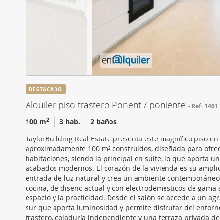
i
Las cookies de este sitio 
ó
de redes sociales y analiz
n
sitio web con nuestros par
d
combinarla con otra inform
e
que haya hecho de sus ser
c
o
n
DESTACADO
s
Alquiler piso trastero Ponent / poniente
Ref: 1461
e
n
2
100 m
3 hab.
2 baños
t
TaylorBuilding Real Estate presenta este magnífico piso en 
i
aproximadamente 100 m² construidos, diseñada para ofrece
m
habitaciones, siendo la principal en suite, lo que aporta
i
acabados modernos. El corazón de la vivienda es su amplio
entrada de luz natural y crea un ambiente contemporáneo y 
e
cocina, de diseño actual y con electrodemesticos de gama 
n
espacio y la practicidad. Desde el salón se accede a un ag
t
sur que aporta luminosidad y permite disfrutar del entor
o
trastero, coladuría independiente y una terraza privada de 