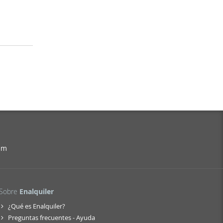
am
Sobre
Enalquiler
¿Qué es Enalquiler?
Preguntas frecuentes - Ayuda