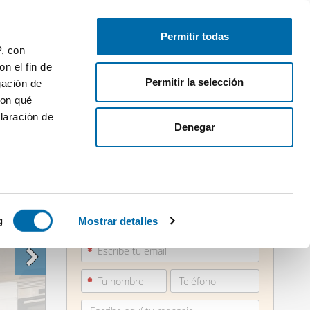
Publica gratis
Inicia sesión
Permitir todas
P, con
n el fin de
Permitir la selección
gación de
con qué
laración de
Denegar
 varios
871 21...
icas (huellas
g
Mostrar detalles
Ver teléfono
s
uier momento