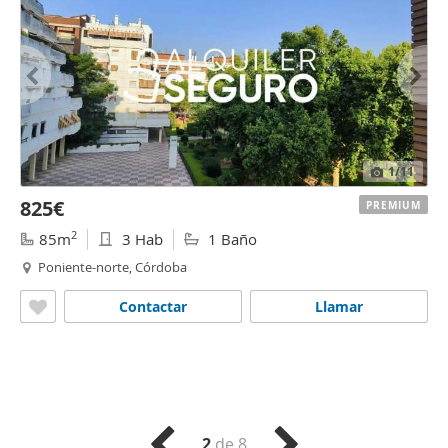
1
/11
825€
PREMIUM
2
85m
3 Hab
1 Baño
Poniente-norte, Córdoba
Contactar
Llamar
2
de 8