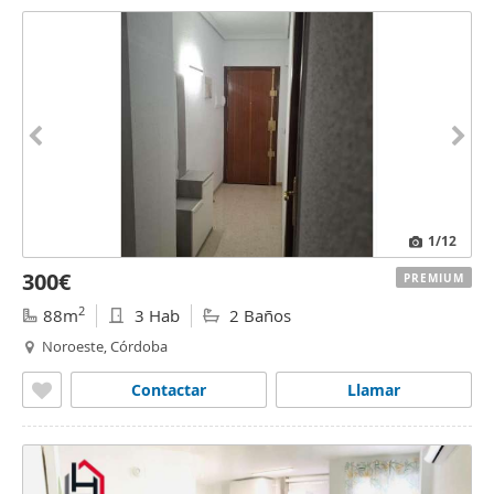
1
/12
300€
PREMIUM
2
88m
3 Hab
2 Baños
Noroeste, Córdoba
Contactar
Llamar