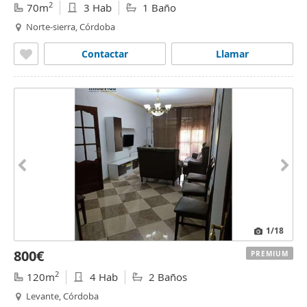
2
70m
3 Hab
1 Baño
Norte-sierra, Córdoba
Contactar
Llamar
1
/18
800€
PREMIUM
2
120m
4 Hab
2 Baños
Levante, Córdoba