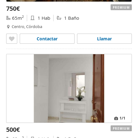
750€
PREMIUM
2
65m
1 Hab
1 Baño
Centro, Córdoba
Contactar
Llamar
1
/1
500€
PREMIUM
2