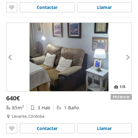
Contactar
Llamar
1
/8
640€
PREMIUM
2
85m
3 Hab
1 Baño
Levante, Córdoba
Contactar
Llamar