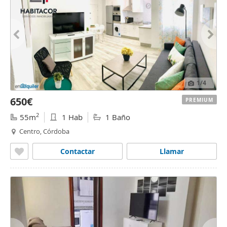
1
/4
650€
PREMIUM
2
55m
1 Hab
1 Baño
Centro, Córdoba
Contactar
Llamar