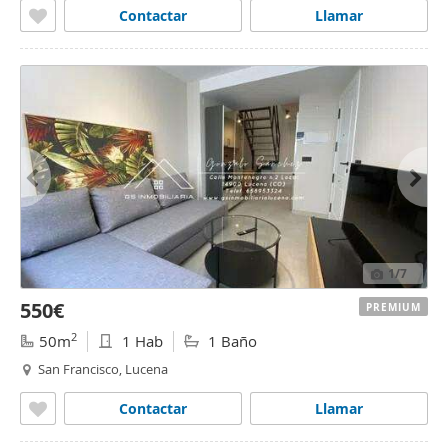
Contactar
Llamar
1
/7
550€
PREMIUM
2
50m
1 Hab
1 Baño
San Francisco, Lucena
Contactar
Llamar