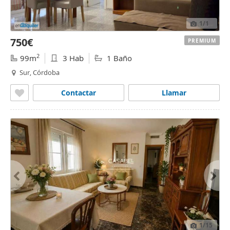
1
/1
750€
PREMIUM
2
99m
3 Hab
1 Baño
Sur, Córdoba
Contactar
Llamar
1
/15