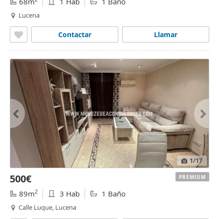
68m
1 Hab
1 Baño
Lucena
Contactar
Llamar
1
/17
500€
PREMIUM
2
89m
3 Hab
1 Baño
Calle Luque, Lucena