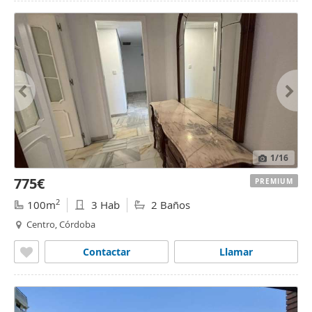
1
/16
775€
PREMIUM
2
100m
3 Hab
2 Baños
Centro, Córdoba
Contactar
Llamar