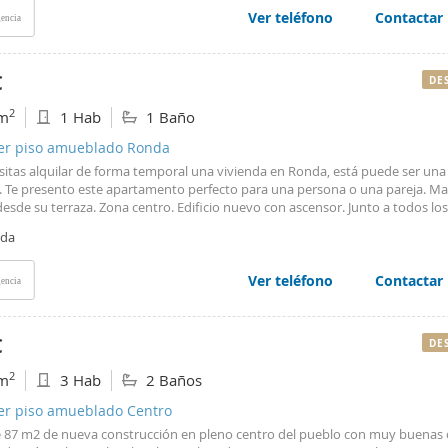
 en coche. Se requiere un mes de fianza y justificación de ingresos. #ref:14
Ver teléfono
Contactar
encia
€
DE
2
m
1 Hab
1 Baño
ler piso amueblado Ronda
esitas alquilar de forma temporal una vivienda en Ronda, está puede ser un
. Te presento este apartamento perfecto para una persona o una pareja. Mar
desde su terraza. Zona centro. Edificio nuevo con ascensor. Junto a todos los
ece la ciudad.
da
Ver teléfono
Contactar
encia
€
DE
2
m
3 Hab
2 Baños
ler piso amueblado Centro
e 87 m2 de nueva construcción en pleno centro del pueblo con muy buenas 