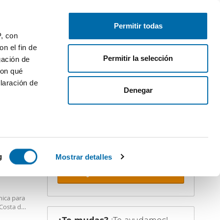
Publica gratis
Inicia sesión
Permitir todas
P, con
n el fin de
Permitir la selección
gación de
con qué
laración de
iler
Denegar
¡Crea tu alerta!
No dejes que te adelanten. Recibe en
tu correo
todas las novedades
de
esta búsqueda.
 varios
STACADO
icas (huellas
g
Mostrar detalles
Recibir alertas
s
uier momento
nica para
Costa del