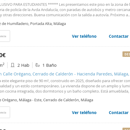
idad y el buen ambiente. Cabe destacar que no se permiten mascotas, ideal 
LUSIVO PARA ESTUDIANTES ***** Les presentamos este piso en la zona de 
s buscan una vivienda sin esta consideración. En resumen, este piso repres
ia de policía de la Avda Andalucía, con paradas de autobús y metro cercanas
te opción para alquilar en una zona con fácil acceso a servicios y bien com
y otras direcciones. Buena comunicación con la salida a autovía. Próximo a
Capital.
ales, centros comerciales y colegios. Estupendo y amplio piso de 124m2 que
z de Humilladero, Portada Alta, Málaga
all de entrada distribuidor en el que nos encontramos con la cocina y el sal
r, con vistas despejadas, la vivienda dispone de baño completo y 3 dormito
o cerrado con zonas ajardinadas y amplio parking comunitario. Ascensores d
Ver teléfono
Contactar
encia
(fáciles accesos evitando escaleras). Características básicas • 90 m² construid
ciones • 1 baño • Segunda mano-buen estado • Orientación este • Acceso ext
o para personas con movilidad reducida Edificio • Planta 7ª exterior • Con
0€
DE
ores renovados. Equipamiento • Parking comunitario Certificado energético
 ¡Estamos a su servicio!
2
m
2 Hab
1 Baño
n Calle Orégano, Cerrado de Calderón - Hacienda Paredes, Málaga,
 este elegante piso de 90 m², construido en 2025, diseñado para ofrecer con
nalidad y un estilo contemporáneo. La vivienda dispone de un amplio y lum
con cocina integrada, dos dormitorios y un baño completo. Está amueblada,
undo dormitorio, que puede entregarse amueblado si el inquilino lo desea.
le Orégano, Málaga - Este, Cerrado de Calderón, Málaga
ación sur. Además, cuenta con aire acondicionado, acabados de alta calidad 
 moderno que convierte esta vivienda en una opción ideal para quienes bu
ar hogar. Se aceptan mascotas. Una oportunidad perfecta para disfrutar de 
Ver teléfono
Contactar
encia
a nueva, elegante y lista para entrar a vivir en Málaga.