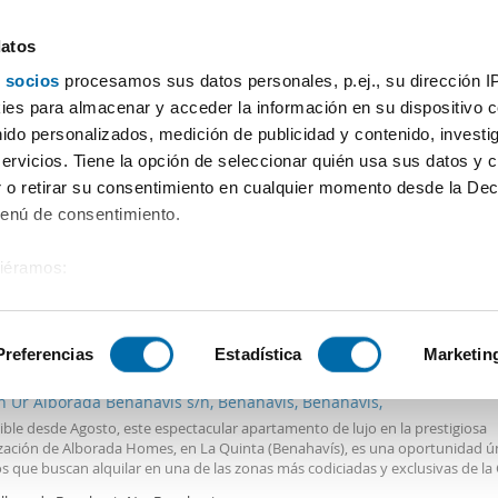
datos
 socios
procesamos sus datos personales, p.ej., su dirección I
Precio
Superficie
Habitaciones
Más filtros - 1
es para almacenar y acceder la información en su dispositivo co
nido personalizados, medición de publicidad y contenido, investi
servicios. Tiene la opción de seleccionar quién usa sus datos y 
 o retirar su consentimiento en cualquier momento desde la Dec
Ordenación Enalqu
Menú de consentimiento.
siéramos:
 sobre su ubicación geográfica que puede tener una precisión de
0€
DE
tivo analizándolo activamente para buscar características específ
Preferencias
Estadística
Marketin
2
0m
3 Hab
2 Baños
n Ur Alborada Benahavis s/n, Benahavís, Benahavís,
sobre cómo se procesan sus datos personales y establezca su
ble desde Agosto, este espectacular apartamento de lujo en la prestigiosa
 de datos
. Puede cambiar o retirar su consentimiento en cualq
zación de Alborada Homes, en La Quinta (Benahavís), es una oportunidad ú
es.
s que buscan alquilar en una de las zonas más codiciadas y exclusivas de la 
odeada de campos de golf y naturaleza. Este luminoso apartamento, recién