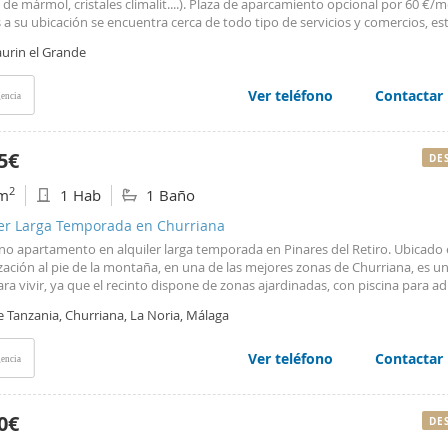
 de mármol, cristales climalit....). Plaza de aparcamiento opcional por 60 €/m
 a su ubicación se encuentra cerca de todo tipo de servicios y comercios, es
es, colegio, biblioteca....Tiene aire acondicionado por conductos con bomba
aurin el Grande
Todas las estancias son exteriores. Termo de gas y placa de cocina eléctrica.
ADO. Está distribuido en salón-comedor, cocina independiente, tres dormit
 ellos en suite y con armarios empotrados) y dos baños con bañera. NO S
Ver teléfono
Contactar
encia
AS. REFERENCIA: 11599
5€
DE
2
m
1 Hab
1 Baño
ler Larga Temporada en Churriana
o apartamento en alquiler larga temporada en Pinares del Retiro. Ubicado
ación al pie de la montaña, en una de las mejores zonas de Churriana, es un
ara vivir, ya que el recinto dispone de zonas ajardinadas, con piscina para ad
comunitaria, parque infantil, todo adaptado para personas de movilidad red
e Tanzania, Churriana, La Noria, Málaga
 para su seguridad cuenta con cámaras de videovigilancia en todos los acce
a situada en una segunda planta, con orientación sur, se distribuye en ampl
so salón, con terraza, cocina americana actual con muebles blancos, equipa
Ver teléfono
Contactar
encia
camente sin usar. Además tiene 1 dormitorio doble con baño completo en su
directa a la terraza. Dispone de una plaza de aparcamiento. Los materiales
primera calidad, carpintería exterior de aluminio lacada en blanco con dobl
0€
DE
lamiento, puerta de entrada blindada y puertas de paso en terminación haya
s porcelánico color beige 50x50, en los baños la grifería son monomando, co