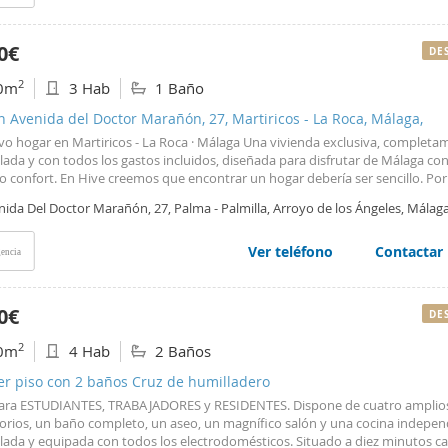
rno cuidado y agradable. Para más información, indicar situación laboral y
a de la estancia.
0€
DE
2
0m
3 Hab
1 Baño
n Avenida del Doctor Marañón, 27, Martiricos - La Roca, Málaga,
vo hogar en Martiricos - La Roca · Málaga Una vivienda exclusiva, completa
da y con todos los gastos incluidos, diseñada para disfrutar de Málaga con
 confort. En Hive creemos que encontrar un hogar debería ser sencillo. Por
os viviendas listas para entrar a vivir, sin gestiones innecesarias ni preocu
ida Del Doctor Marañón, 27, Palma - Palmilla, Arroyo de los Ángeles, Málag
enes que llegar, instalarte y empezar a disfrutar de tu nueva vida en Málaga
e tu estancia? ?? Vivienda completamente amueblada y equipada. ?? Espacio
onales, perfectos para el día a día. ?? Cocina equipada y lista para su uso. ??
Ver teléfono
Contactar
encia
o con todas las comodidades. ?? Agua, electricidad, gas y WiFi de alta velo
os en una única cuota mensual. ?? Servicio de limpieza semanal. ?? Servicio 
imiento para resolver cualquier incidencia con rapidez. Una vivienda pens
0€
DE
ar Este piso destaca por su comodidad, su distribución práctica y su luminos
s amplios permiten crear un hogar acogedor y funcional, ideal para estudia
2
0m
4 Hab
2 Baños
 profesionales o trabajadores que buscan una vivienda lista para entrar a v
er día. La cocina equipada, el mobiliario completo y la amplitud de las estan
er piso con 2 baños Cruz de humilladero
que la vivienda sea perfecta para quienes desean comodidad, buena ubicaci
para ESTUDIANTES, TRABAJADORES y RESIDENTES. Dispone de cuatro amplio
os incluidos. Vive en una de las mejores zonas de Málaga Ubicado en Martiric
orios, un baño completo, un aseo, un magnífico salón y una cocina indepen
este piso se encuentra en una zona estratégica de Málaga, muy bien comuni
ada y equipada con todos los electrodomésticos. Situado a diez minutos 