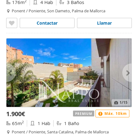
2
176m
4 Hab
3 Baños
Ponent / Poniente, Son Dameto, Palma de Mallorca
Contactar
Llamar
1
/15
1.900€
Máx. 10km
PREMIUM
2
65m
1 Hab
1 Baño
Ponent / Poniente, Santa Catalina, Palma de Mallorca