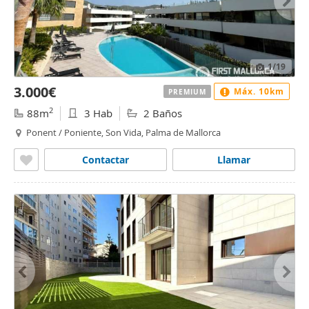
1
/19
3.000€
Máx. 10km
PREMIUM
2
88m
3 Hab
2 Baños
Ponent / Poniente, Son Vida, Palma de Mallorca
Contactar
Llamar