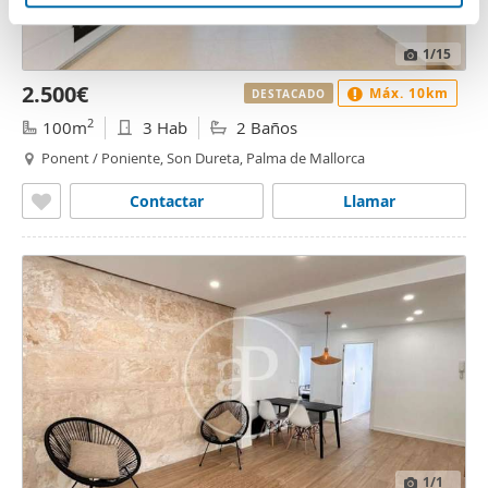
que les haya proporcionado o que hayan recopilado a
n
partir del uso que haya hecho de sus servicios.
t
1
/15
o
2.500€
Máx. 10km
DESTACADO
2
100m
3 Hab
2 Baños
Ponent / Poniente, Son Dureta, Palma de Mallorca
Contactar
Llamar
1
/1