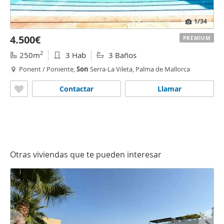
1
/34
4.500€
PREMIUM
2
250m
3 Hab
3 Baños
Ponent / Poniente,
Son
Serra-La Vileta, Palma de Mallorca
Contactar
Llamar
Otras viviendas que te pueden interesar