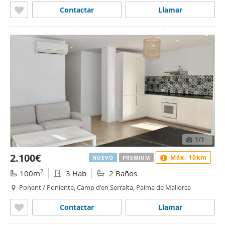
Contactar
Llamar
1
/1
2.100€
Máx. 10km
NUEVO
PREMIUM
2
100m
3 Hab
2 Baños
Ponent / Poniente, Camp d'en Serralta, Palma de Mallorca
Contactar
Llamar