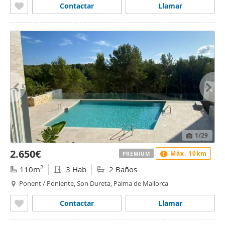
Contactar
Llamar
1
/29
2.650€
Máx. 10km
PREMIUM
2
110m
3 Hab
2 Baños
Ponent / Poniente, Son Dureta, Palma de Mallorca
Contactar
Llamar