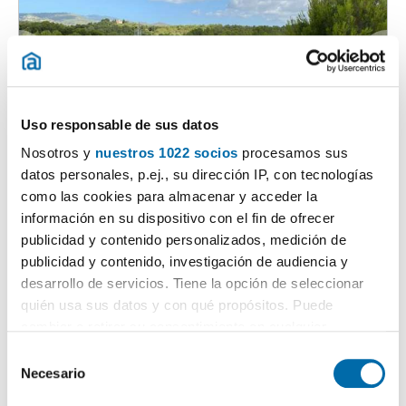
Uso responsable de sus datos
1
/34
Nosotros y
nuestros 1022 socios
procesamos sus
3.100€
datos personales, p.ej., su dirección IP, con tecnologías
Máx. 10km
PREMIUM
como las cookies para almacenar y acceder la
2
116m
3 Hab
2 Baños
información en su dispositivo con el fin de ofrecer
Ponent / Poniente, Son Dureta, Palma de Mallorca
publicidad y contenido personalizados, medición de
publicidad y contenido, investigación de audiencia y
Contactar
Llamar
desarrollo de servicios. Tiene la opción de seleccionar
quién usa sus datos y con qué propósitos. Puede
cambiar o retirar su consentimiento en cualquier
momento desde la Declaración de cookies o clicando en
S
el Menú de consentimiento.
Necesario
e
l