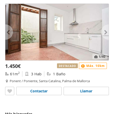
1
/40
1.450€
Máx. 10km
DESTACADO
2
61m
3 Hab
1 Baño
Ponent / Poniente, Santa Catalina, Palma de Mallorca
Contactar
Llamar
Más búsquedas...