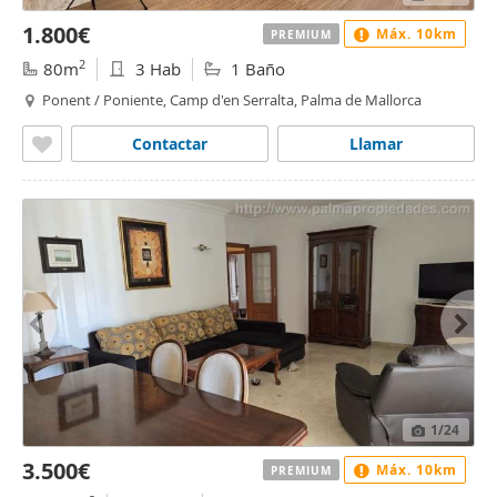
1.800€
Máx. 10km
PREMIUM
2
80m
3 Hab
1 Baño
Ponent / Poniente, Camp d'en Serralta, Palma de Mallorca
Contactar
Llamar
1
/24
3.500€
Máx. 10km
PREMIUM