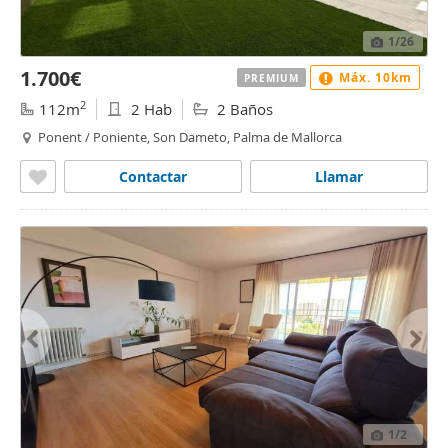
1
/26
1.700€
Máx. 10km
PREMIUM
2
112m
2 Hab
2 Baños
Ponent / Poniente, Son Dameto, Palma de Mallorca
Contactar
Llamar
1
/2