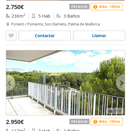
2.750€
Máx. 10km
PREMIUM
2
230m
5 Hab
3 Baños
Ponent / Poniente, Son Dameto, Palma de Mallorca
Contactar
Llamar
1
/19
2.950€
Máx. 10km
PREMIUM
2
117m
3 Hab
2 Baños