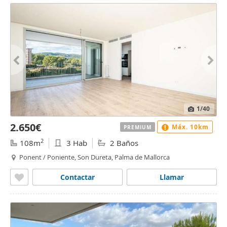
1
/40
2.650€
Máx. 10km
PREMIUM
2
108m
3 Hab
2 Baños
Ponent / Poniente, Son Dureta, Palma de Mallorca
Contactar
Llamar