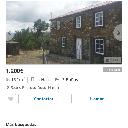
1
/28
1.200€
PREMIUM
2
132m
4 Hab
3 Baños
Sedes-Pedroso-Doso, Naron
Contactar
Llamar
Más búsquedas...