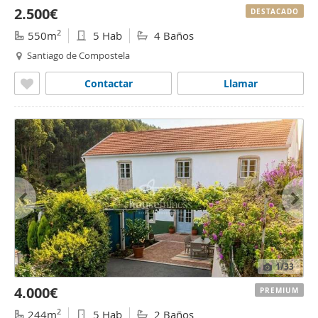
2.500€
DESTACADO
2
550m
5 Hab
4 Baños
Santiago de Compostela
Contactar
Llamar
1
/33
4.000€
PREMIUM
2
244m
5 Hab
2 Baños