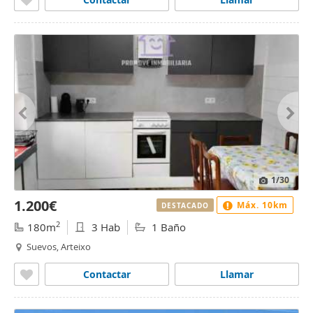
1
/30
1.200€
Máx. 10km
DESTACADO
2
180m
3 Hab
1 Baño
Suevos, Arteixo
Contactar
Llamar