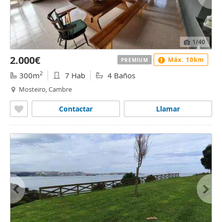
1
/40
2.000€
Máx. 10km
PREMIUM
2
300m
7 Hab
4 Baños
Mosteiro, Cambre
Contactar
Llamar