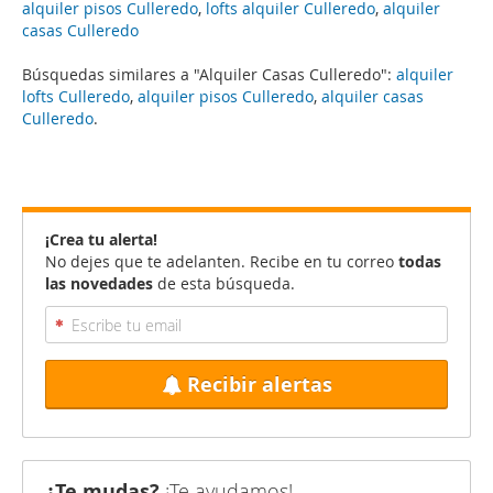
alquiler pisos Culleredo
,
lofts alquiler Culleredo
,
alquiler
casas Culleredo
Búsquedas similares a "Alquiler Casas Culleredo":
alquiler
lofts Culleredo
,
alquiler pisos Culleredo
,
alquiler casas
Culleredo
.
¡Crea tu alerta!
No dejes que te adelanten. Recibe en tu correo
todas
las novedades
de esta búsqueda.
Recibir alertas
¿Te mudas?
¡Te ayudamos!