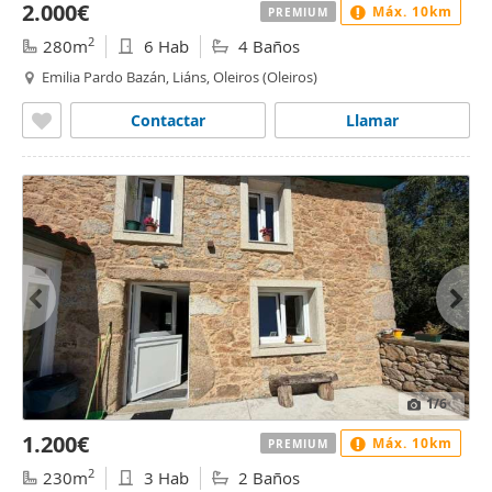
2.000€
Máx. 10km
PREMIUM
2
280m
6 Hab
4 Baños
Emilia Pardo Bazán, Liáns, Oleiros (Oleiros)
Contactar
Llamar
1
/6
1.200€
Máx. 10km
PREMIUM
2
230m
3 Hab
2 Baños