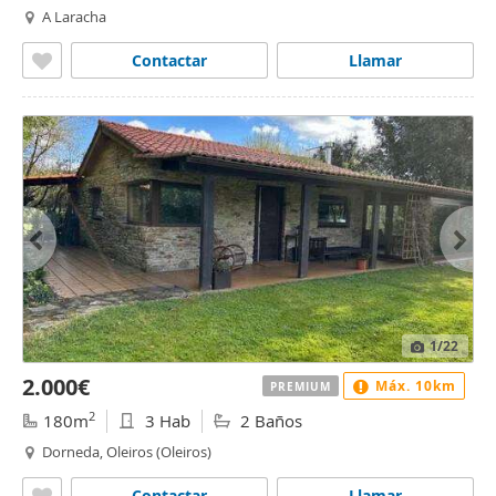
A Laracha
Contactar
Llamar
1
/22
2.000€
Máx. 10km
PREMIUM
2
180m
3 Hab
2 Baños
Dorneda, Oleiros (Oleiros)
Contactar
Llamar