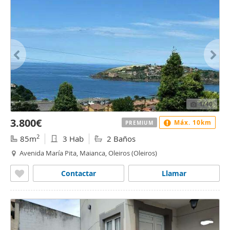
1
/40
3.800€
Máx. 10km
PREMIUM
2
85m
3 Hab
2 Baños
Avenida María Pita, Maianca, Oleiros (Oleiros)
Contactar
Llamar