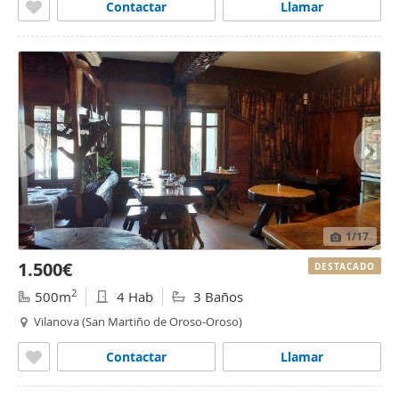
Contactar
Llamar
1
/17
1.500€
DESTACADO
2
500m
4 Hab
3 Baños
Vilanova (San Martiño de Oroso-Oroso)
Contactar
Llamar