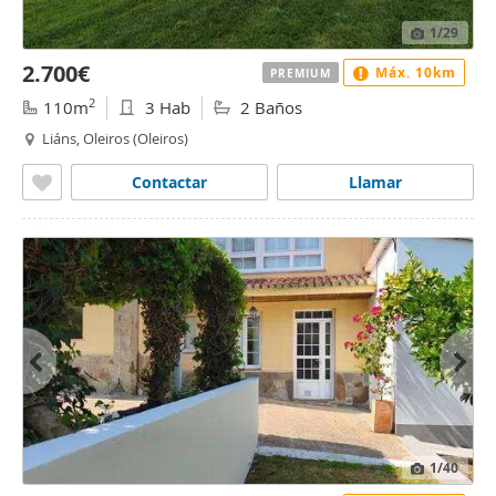
1
/29
2.700€
Máx. 10km
PREMIUM
2
110m
3 Hab
2 Baños
Liáns, Oleiros (Oleiros)
Contactar
Llamar
1
/40