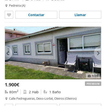
Pedreira (A)
Contactar
Llamar
1
/24
1.900€
PREMIUM
2
80m
2 Hab
1 Baño
Calle Pedregueiras, Dexo-Lorbé, Oleiros (Oleiros)