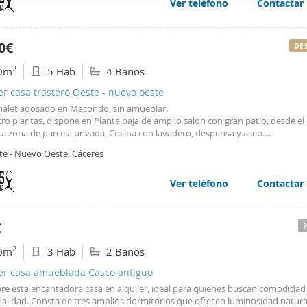
de supermercados y colegios.[IW]
Ver teléfono
Contactar
web se usan para personalizar el contenido y los anuncios, ofrec
ar el tráfico. Además, compartimos información sobre el uso que
tners de redes sociales, publicidad y análisis web, quienes pue
0€
DE
ación que les haya proporcionado o que hayan recopilado a parti
2
0m
5 Hab
4 Baños
vicios.
er casa trastero Oeste - nuevo oeste
halet adosado en Macondo, sin amueblar.
ro plantas, dispone en Planta baja de amplio salon con gran patio, desde el
 a zona de parcela privada, Cocina con lavadero, despensa y aseo.
era planta, tres habitaciones y dos baños y un vestidor.
te - Nuevo Oeste, Cáceres
lanta superior, zona abuhardillada con dormitorio, salón con amplia terraza
to.
sótano con gran habitación, acceso al garaje, bodega y dos trasteros.
Ver teléfono
Contactar
e de calefacción, aire acondicionado, amplias zonas comunes ajardinadas co
 de paddel, ademas de la parcela privada.
quileres de larga duraciòn,(mas de un año)
€
 un mes de reserva y una de garantia adicional
ONORARIOS DE LA AGENCIA SERAN CUBIERTOS POR LA PARTE PROPIETARIA
2
0m
3 Hab
2 Baños
res de larga duración(mas de un año) conforme a la ultima modificación legis
(Ley 12/2023 de Vivienda (Modificación del Art. 20.1 de la LAU)
ler casa amueblada Casco antiguo
re esta encantadora casa en alquiler, ideal para quienes buscan comodidad
res visitarla con nosotros, llamanos al 927771117.Nexus Inmobiliaria. C/Garc
nalidad. Consta de tres amplios dormitorios que ofrecen luminosidad natura
a nº5.