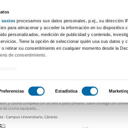
datos
 socios
procesamos sus datos personales, p.ej., su dirección I
Precio
Superficie
Habitaciones
Más filtros - 1
es para almacenar y acceder la información en su dispositivo co
nido personalizados, medición de publicidad y contenido, investi
pital
servicios. Tiene la opción de seleccionar quién usa sus datos y 
 o retirar su consentimiento en cualquier momento desde la Dec
Ordenación Enalqu
Menú de consentimiento.
siéramos:
0€
DE
 sobre su ubicación geográfica que puede tener una precisión de
2
0m
4 Hab
4 Baños
tivo analizándolo activamente para buscar características específ
Preferencias
Estadística
Marketin
er casa trastero Norte - campus universitario
liar de tres plantas con cuatro habitaciones y cuatro baños.
alón, y cocina completa con acceso a patio privado. Salón bodega con chime
sobre cómo se procesan sus datos personales y establezca su
e de cocina equipada.
 de datos
. Puede cambiar o retirar su consentimiento en cualq
ondicionado y calefacción
te - Campus Universitario, Cáceres
de tarima.
es.
ila sin muebles.