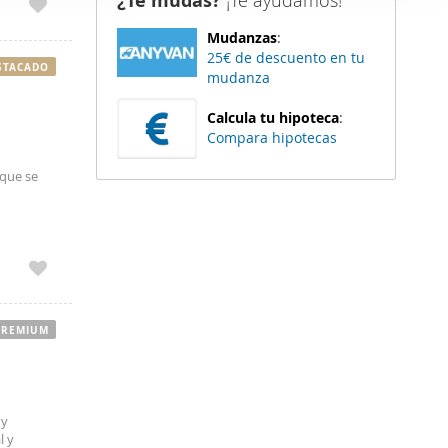
¿Te mudas?
¡Te ayudamos!
er funciones
Mudanzas
:
 haga del
25€ de descuento en tu
den
STACADO
mudanza
r del uso
Calcula tu hipoteca
:
Compara hipotecas
 que se
 y baño
n piscina
PREMIUM
 en
lativa de
 y
ia Plata
l y