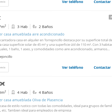
ar del aire libre y de unas vistas inmejorables. Su ubicación es uno de sus g
Ver teléfono
Contactar
encia
ivos, ya que se encuentra a escasos metros de supermercados, comercios, fa
, bancos, bares y todos los servicios necesarios para el día a día. supermerc
os, farmacia, colegio, bancos, bares y todos los servicios necesarios para el d
€
as una vivienda amplia, bien ubicada y con una magnífica terraza donde dis
os únicos, esta puede ser la oportunidad que estabas esperando. Contact
2
7m
3 Hab
2 Baños
A Inmobiliaria y ven a visitarla.
ler casa amueblada aire acondicionado
cantadora casa en alquiler en Torrejoncillo destaca por su superficie total d
 casa superficie solar de 45 m² y una superficie útil de 110 m². Con 3 habita
duales, 1 baño, 1 aseo, y comodidades como aire acondicionado, armarios
ados y suelos de gres, esta vivienda ofrece un ambiente acogedor y confort
ejoncillo
ación suroeste brinda abundante luz natural, creando un espacio soleado y
ble. Situada en una zona urbanizada y bien comunicada, esta casa se encue
stado de conservación y se presenta amueblada para mayor comodidad. ¡N
Ver teléfono
Contactar
encia
a oportunidad de vivir en este estupendo hogar en Torrejoncillo!
0€
2
0m
4 Hab
4 Baños
er casa amueblada Oliva de Plasencia
casa de estilo rustico con todas las comodidades, ideal para grupos de famil
, etc. Tambien ideal para empleados de empresa