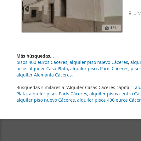
Oliv
1
/1
Más búsquedas...
pisos 400 euros Cáceres
,
alquiler piso nuevo Cáceres
,
alqu
pisos alquiler Casa Plata
,
alquiler pisos París Cáceres
,
piso
alquiler Alemania Cáceres
,
Búsquedas similares a "Alquiler Casas Cáceres capital":
al
Plata
,
alquiler pisos París Cáceres
,
alquiler pisos centro Cá
alquiler piso nuevo Cáceres
,
alquiler pisos 400 euros Cáce