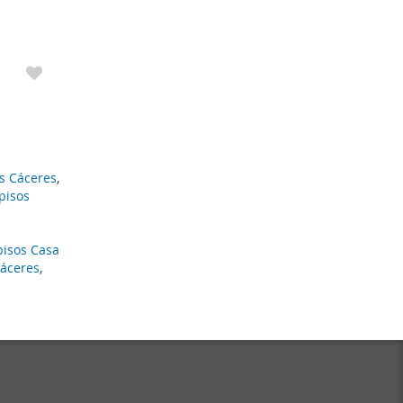
es Cáceres
,
pisos
pisos Casa
Cáceres
,