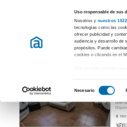
Uso responsable de sus 
Especialistas en pisos en alquiler
Nosotros y
nuestros 1022
Cáceres
tecnologías como las cooki
ofrecer publicidad y conte
Inicio
Alquiler pisos Cáceres provincia
Alquiler Casas Cáceres ca
audiencia y desarrollo de 
propósitos. Puede cambiar
Alquiler Casas Cáceres capital
(3 viviendas)
cookies o clicando en el 
Si lo permite, también qui
1.00
Recopilar información
28
metros
S
Identificar su disposi
Necesario
Alquil
e
digitales)
Unifami
l
Gran s
Obtenga más información 
e
Dispon
preferencias en la
sección
Aire ac
c
Nor
Suelos 
en la Declaración de cooki
c
Se alqu