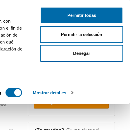
Publica gratis
Inicia sesión
Permitir todas
P, con
n el fin de
Permitir la selección
gación de
con qué
laración de
iler
Denegar
¡Crea tu alerta!
No dejes que te adelanten. Recibe en
tu correo
todas las novedades
de
STACADO
esta búsqueda.
 varios
icas (huellas
g
Mostrar detalles
Recibir alertas
nea.
s
uier momento